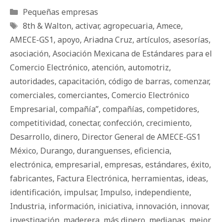
Categorías
Pequeñas empresas
Etiquetas
8th & Walton
,
activar
,
agropecuaria
,
Amece
,
AMECE-GS1
,
apoyo
,
Ariadna Cruz
,
artículos
,
asesorí­as
,
asociación
,
Asociación Mexicana de Estándares para el
Comercio Electrónico
,
atención
,
automotriz
,
autoridades
,
capacitación
,
código de barras
,
comenzar
,
comerciales
,
comerciantes
,
Comercio Electrónico
Empresarial
,
compañía”
,
compañías
,
competidores
,
competitividad
,
conectar
,
confección
,
crecimiento
,
Desarrollo
,
dinero
,
Director General de AMECE-GS1
México
,
Durango
,
duranguenses
,
eficiencia
,
electrónica
,
empresarial
,
empresas
,
estándares
,
éxito
,
fabricantes
,
Factura Electrónica
,
herramientas
,
ideas
,
identificación
,
impulsar
,
Impulso
,
independiente
,
Industria
,
información
,
iniciativa
,
innovación
,
innovar
,
investigación
,
maderera
,
más dinero
,
medianas
,
mejor
,