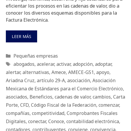
eficientar los procesos en las cadenas de valor, dio a
conocer los diversos esquemas disponibles para la
Factura Electrónica.
LEER MÁS
Categorías
Pequeñas empresas
Etiquetas
abogados
,
acelerar
,
activar
,
adopción
,
adoptar
,
alertar
,
alternativas
,
Amece
,
AMECE-GS1
,
apoyo
,
Ariadna Cruz
,
artículo 29-A
,
asociación
,
Asociación
Mexicana de Estándares para el Comercio Electrónico
,
asociados
,
Beneficios
,
cadenas de valor
,
cambios
,
Carta
Porte
,
CFD
,
Código Fiscal de la Federación
,
comenzar
,
compañías
,
competitividad
,
Comprobantes Fiscales
Digitales
,
conectar
,
Conoce
,
contabilidad electrónica
,
contadores
,
contribuyentes
,
conviene
,
convivencia
,