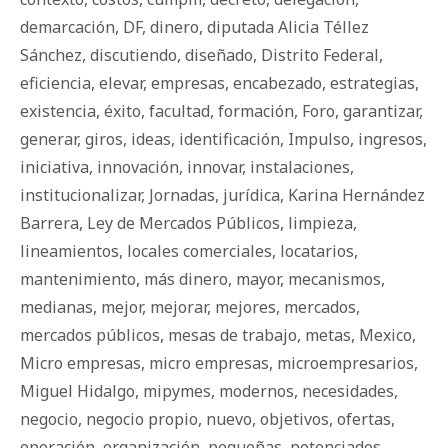
demarcación
,
DF
,
dinero
,
diputada Alicia Téllez
Sánchez
,
discutiendo
,
diseñado
,
Distrito Federal
,
eficiencia
,
elevar
,
empresas
,
encabezado
,
estrategias
,
existencia
,
éxito
,
facultad
,
formación
,
Foro
,
garantizar
,
generar
,
giros
,
ideas
,
identificación
,
Impulso
,
ingresos
,
iniciativa
,
innovación
,
innovar
,
instalaciones
,
institucionalizar
,
Jornadas
,
jurídica
,
Karina Hernández
Barrera
,
Ley de Mercados Públicos
,
limpieza
,
lineamientos
,
locales comerciales
,
locatarios
,
mantenimiento
,
más dinero
,
mayor
,
mecanismos
,
medianas
,
mejor
,
mejorar
,
mejores
,
mercados
,
mercados públicos
,
mesas de trabajo
,
metas
,
Mexico
,
Micro empresas
,
micro empresas
,
microempresarios
,
Miguel Hidalgo
,
mipymes
,
modernos
,
necesidades
,
negocio
,
negocio propio
,
nuevo
,
objetivos
,
ofertas
,
operación
,
organización
,
pequeñas
,
potenciados
,