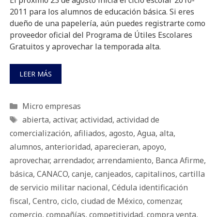
El próximo 23 de agosto inicia el ciclo escolar 2010-
2011 para los alumnos de educación básica. Si eres
dueño de una papelería, aún puedes registrarte como
proveedor oficial del Programa de Útiles Escolares
Gratuitos y aprovechar la temporada alta.
LEER MÁS
Categorías
Micro empresas
Etiquetas
abierta
,
activar
,
actividad
,
actividad de
comercialización
,
afiliados
,
agosto
,
Agua
,
alta
,
alumnos
,
anterioridad
,
aparecieran
,
apoyo
,
aprovechar
,
arrendador
,
arrendamiento
,
Banca Afirme
,
básica
,
CANACO
,
canje
,
canjeados
,
capitalinos
,
cartilla
de servicio militar nacional
,
Cédula identificación
fiscal
,
Centro
,
ciclo
,
ciudad de México
,
comenzar
,
comercio
,
compañías
,
competitividad
,
compra venta
,