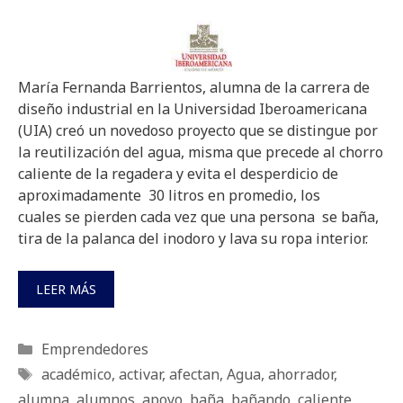
María Fernanda Barrientos, alumna de la carrera de
diseño industrial en la Universidad Iberoamericana
(UIA) creó un novedoso proyecto que se distingue por
la reutilización del agua, misma que precede al chorro
caliente de la regadera y evita el desperdicio de
aproximadamente 30 litros en promedio, los
cuales se pierden cada vez que una persona se baña,
tira de la palanca del inodoro y lava su ropa interior.
LEER MÁS
Categorías
Emprendedores
Etiquetas
académico
,
activar
,
afectan
,
Agua
,
ahorrador
,
alumna
,
alumnos
,
apoyo
,
baña
,
bañando
,
caliente
,