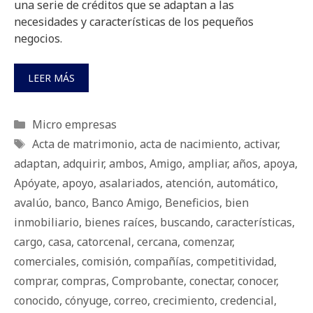
una serie de créditos que se adaptan a las
necesidades y características de los pequeños
negocios.
LEER MÁS
Categorías
Micro empresas
Etiquetas
Acta de matrimonio
,
acta de nacimiento
,
activar
,
adaptan
,
adquirir
,
ambos
,
Amigo
,
ampliar
,
años
,
apoya
,
Apóyate
,
apoyo
,
asalariados
,
atención
,
automático
,
avalúo
,
banco
,
Banco Amigo
,
Beneficios
,
bien
inmobiliario
,
bienes raíces
,
buscando
,
características
,
cargo
,
casa
,
catorcenal
,
cercana
,
comenzar
,
comerciales
,
comisión
,
compañías
,
competitividad
,
comprar
,
compras
,
Comprobante
,
conectar
,
conocer
,
conocido
,
cónyuge
,
correo
,
crecimiento
,
credencial
,