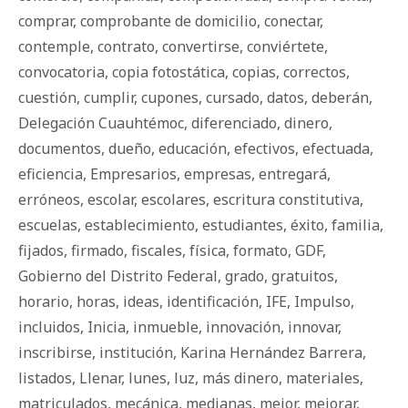
comprar
,
comprobante de domicilio
,
conectar
,
contemple
,
contrato
,
convertirse
,
conviértete
,
convocatoria
,
copia fotostática
,
copias
,
correctos
,
cuestión
,
cumplir
,
cupones
,
cursado
,
datos
,
deberán
,
Delegación Cuauhtémoc
,
diferenciado
,
dinero
,
documentos
,
dueño
,
educación
,
efectivos
,
efectuada
,
eficiencia
,
Empresarios
,
empresas
,
entregará
,
erróneos
,
escolar
,
escolares
,
escritura constitutiva
,
escuelas
,
establecimiento
,
estudiantes
,
éxito
,
familia
,
fijados
,
firmado
,
fiscales
,
física
,
formato
,
GDF
,
Gobierno del Distrito Federal
,
grado
,
gratuitos
,
horario
,
horas
,
ideas
,
identificación
,
IFE
,
Impulso
,
incluidos
,
Inicia
,
inmueble
,
innovación
,
innovar
,
inscribirse
,
institución
,
Karina Hernández Barrera
,
listados
,
Llenar
,
lunes
,
luz
,
más dinero
,
materiales
,
matriculados
,
mecánica
,
medianas
,
mejor
,
mejorar
,