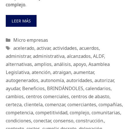
complejo.
LEER MÁS
Categorías
Micro empresas
Etiquetas
acelerado
,
activar
,
actividades
,
acuerdos
,
administrar
,
administrativa
,
alcanzados
,
ALDF
,
alternativas
,
amplios
,
análisis
,
apoyo
,
Asamblea
Legislativa
,
atención
,
atraigan
,
aumentar
,
autogenerados
,
autonomía
,
autoridades
,
autorizar
,
ayudar
,
Beneficios
,
BRINDÁNDOLES
,
calendarios
,
cambios
,
centros comerciales
,
centros de abasto
,
certeza
,
clientela
,
comenzar
,
comerciantes
,
compañías
,
competencia
,
competitividad
,
complejo
,
comunitarias
,
condiciones
,
conectar
,
consenso
,
construcción.
,
contexto
,
costos
,
cumplir
,
decreto
,
delegación
,