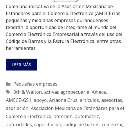
Como una iniciativa de la Asociación Mexicana de
Estándares para el Comercio Electrónico (AMECE) las
pequeñas y medianas empresas duranguenses
tendrán la oportunidad de integrarse al mundo del
Comercio Electrónico Empresarial a través del uso del
Código de Barras y la Factura Electrónica, entre otras
herramientas.
LEER MÁS
Categorías
Pequeñas empresas
Etiquetas
8th & Walton
,
activar
,
agropecuaria
,
Amece
,
AMECE-GS1
,
apoyo
,
Ariadna Cruz
,
artículos
,
asesorí­as
,
asociación
,
Asociación Mexicana de Estándares para el
Comercio Electrónico
,
atención
,
automotriz
,
autoridades
,
capacitación
,
código de barras
,
comenzar
,