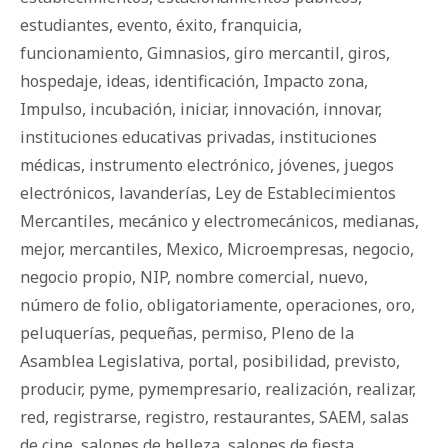
estudiantes
,
evento
,
éxito
,
franquicia
,
funcionamiento
,
Gimnasios
,
giro mercantil
,
giros
,
hospedaje
,
ideas
,
identificación
,
Impacto zona
,
Impulso
,
incubación
,
iniciar
,
innovación
,
innovar
,
instituciones educativas privadas
,
instituciones
médicas
,
instrumento electrónico
,
jóvenes
,
juegos
electrónicos
,
lavanderías
,
Ley de Establecimientos
Mercantiles
,
mecánico y electromecánicos
,
medianas
,
mejor
,
mercantiles
,
Mexico
,
Microempresas
,
negocio
,
negocio propio
,
NIP
,
nombre comercial
,
nuevo
,
número de folio
,
obligatoriamente
,
operaciones
,
oro
,
peluquerías
,
pequeñas
,
permiso
,
Pleno de la
Asamblea Legislativa
,
portal
,
posibilidad
,
previsto
,
producir
,
pyme
,
pymempresario
,
realización
,
realizar
,
red
,
registrarse
,
registro
,
restaurantes
,
SAEM
,
salas
de cine
,
salones de belleza
,
salones de fiesta
,