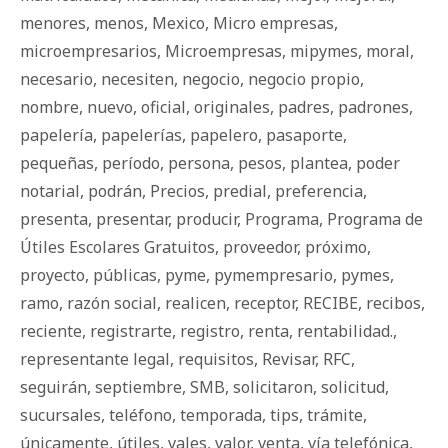
menores
,
menos
,
Mexico
,
Micro empresas
,
microempresarios
,
Microempresas
,
mipymes
,
moral
,
necesario
,
necesiten
,
negocio
,
negocio propio
,
nombre
,
nuevo
,
oficial
,
originales
,
padres
,
padrones
,
papelería
,
papelerías
,
papelero
,
pasaporte
,
pequeñas
,
período
,
persona
,
pesos
,
plantea
,
poder
notarial
,
podrán
,
Precios
,
predial
,
preferencia
,
presenta
,
presentar
,
producir
,
Programa
,
Programa de
Útiles Escolares Gratuitos
,
proveedor
,
próximo
,
proyecto
,
públicas
,
pyme
,
pymempresario
,
pymes
,
ramo
,
razón social
,
realicen
,
receptor
,
RECIBE
,
recibos
,
reciente
,
registrarte
,
registro
,
renta
,
rentabilidad.
,
representante legal
,
requisitos
,
Revisar
,
RFC
,
seguirán
,
septiembre
,
SMB
,
solicitaron
,
solicitud
,
sucursales
,
teléfono
,
temporada
,
tips
,
trámite
,
únicamente
,
útiles
,
vales
,
valor
,
venta
,
vía telefónica
,