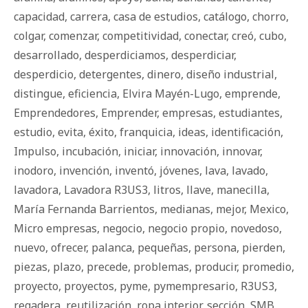
capacidad
,
carrera
,
casa de estudios
,
catálogo
,
chorro
,
colgar
,
comenzar
,
competitividad
,
conectar
,
creó
,
cubo
,
desarrollado
,
desperdiciamos
,
desperdiciar
,
desperdicio
,
detergentes
,
dinero
,
diseño industrial
,
distingue
,
eficiencia
,
Elvira Mayén-Lugo
,
emprende
,
Emprendedores
,
Emprender
,
empresas
,
estudiantes
,
estudio
,
evita
,
éxito
,
franquicia
,
ideas
,
identificación
,
Impulso
,
incubación
,
iniciar
,
innovación
,
innovar
,
inodoro
,
invención
,
inventó
,
jóvenes
,
lava
,
lavado
,
lavadora
,
Lavadora R3US3
,
litros
,
llave
,
manecilla
,
María Fernanda Barrientos
,
medianas
,
mejor
,
Mexico
,
Micro empresas
,
negocio
,
negocio propio
,
novedoso
,
nuevo
,
ofrecer
,
palanca
,
pequeñas
,
persona
,
pierden
,
piezas
,
plazo
,
precede
,
problemas
,
producir
,
promedio
,
proyecto
,
proyectos
,
pyme
,
pymempresario
,
R3US3
,
regadera
,
reutilización
,
ropa interior
,
sección
,
SMB
,