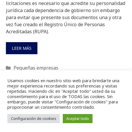
licitaciones es necesario que acredite su personalidad
jurídica cada dependencia de gobierno sin embargo
para evitar que presente sus documentos una y otra
vez fue creado el Registro Único de Personas
Acreditadas (RUPA).
LEER MÁS
Categorías
Pequeñas empresas
Etiquetas
acreditar
,
Acta Constitutiva
,
activar
,
ahorro
,
alta
,
Usamos cookies en nuestro sitio web para brindarte una
apoyo
,
Ariadna Cruz
,
asociaciones
,
automatiza
,
base
,
mejor experiencia recordando sus preferencias y visitas
repetidas. Haciendo clic en "Aceptar todo" usted da su
Cédula de Identificación Fiscal
,
central
,
comenzar
,
consentimiento para el uso de TODAS las cookies. Sin
compañías
,
competitividad
,
conectar
,
constancia
,
embargo, puede visitar "Configuración de cookies" para
proporcionar un consentimiento controlado.
corredurías
,
datos
,
dependencia
,
dinero
,
documentos
,
eficiencia
,
empresario
,
empresas
,
éxito
,
firma
,
Configuración de cookies
Aceptar todo
fomento cívico
,
formato
,
Gobierno
,
ideas
,