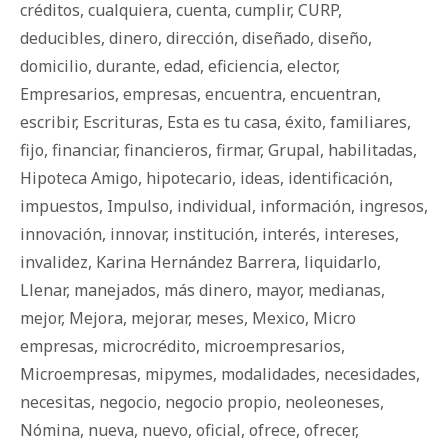
créditos
,
cualquiera
,
cuenta
,
cumplir
,
CURP
,
deducibles
,
dinero
,
dirección
,
diseñado
,
diseño
,
domicilio
,
durante
,
edad
,
eficiencia
,
elector
,
Empresarios
,
empresas
,
encuentra
,
encuentran
,
escribir
,
Escrituras
,
Esta es tu casa
,
éxito
,
familiares
,
fijo
,
financiar
,
financieros
,
firmar
,
Grupal
,
habilitadas
,
Hipoteca Amigo
,
hipotecario
,
ideas
,
identificación
,
impuestos
,
Impulso
,
individual
,
información
,
ingresos
,
innovación
,
innovar
,
institución
,
interés
,
intereses
,
invalidez
,
Karina Hernández Barrera
,
liquidarlo
,
Llenar
,
manejados
,
más dinero
,
mayor
,
medianas
,
mejor
,
Mejora
,
mejorar
,
meses
,
Mexico
,
Micro
empresas
,
microcrédito
,
microempresarios
,
Microempresas
,
mipymes
,
modalidades
,
necesidades
,
necesitas
,
negocio
,
negocio propio
,
neoleoneses
,
Nómina
,
nueva
,
nuevo
,
oficial
,
ofrece
,
ofrecer
,