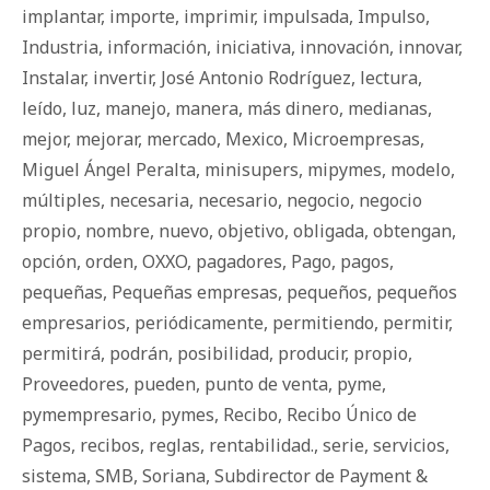
implantar
,
importe
,
imprimir
,
impulsada
,
Impulso
,
Industria
,
información
,
iniciativa
,
innovación
,
innovar
,
Instalar
,
invertir
,
José Antonio Rodríguez
,
lectura
,
leído
,
luz
,
manejo
,
manera
,
más dinero
,
medianas
,
mejor
,
mejorar
,
mercado
,
Mexico
,
Microempresas
,
Miguel Ángel Peralta
,
minisupers
,
mipymes
,
modelo
,
múltiples
,
necesaria
,
necesario
,
negocio
,
negocio
propio
,
nombre
,
nuevo
,
objetivo
,
obligada
,
obtengan
,
opción
,
orden
,
OXXO
,
pagadores
,
Pago
,
pagos
,
pequeñas
,
Pequeñas empresas
,
pequeños
,
pequeños
empresarios
,
periódicamente
,
permitiendo
,
permitir
,
permitirá
,
podrán
,
posibilidad
,
producir
,
propio
,
Proveedores
,
pueden
,
punto de venta
,
pyme
,
pymempresario
,
pymes
,
Recibo
,
Recibo Único de
Pagos
,
recibos
,
reglas
,
rentabilidad.
,
serie
,
servicios
,
sistema
,
SMB
,
Soriana
,
Subdirector de Payment &