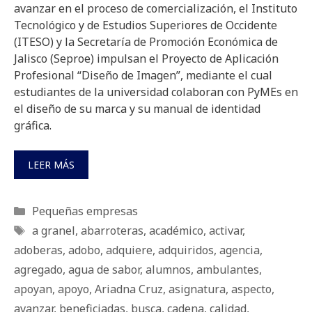
avanzar en el proceso de comercialización, el Instituto
Tecnológico y de Estudios Superiores de Occidente
(ITESO) y la Secretaría de Promoción Económica de
Jalisco (Seproe) impulsan el Proyecto de Aplicación
Profesional “Diseño de Imagen”, mediante el cual
estudiantes de la universidad colaboran con PyMEs en
el diseño de su marca y su manual de identidad
gráfica.
LEER MÁS
Categorías
Pequeñas empresas
Etiquetas
a granel
,
abarroteras
,
académico
,
activar
,
adoberas
,
adobo
,
adquiere
,
adquiridos
,
agencia
,
agregado
,
agua de sabor
,
alumnos
,
ambulantes
,
apoyan
,
apoyo
,
Ariadna Cruz
,
asignatura
,
aspecto
,
avanzar
,
beneficiadas
,
busca
,
cadena
,
calidad
,