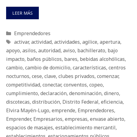
LEER MÁS
Categorías
Emprendedores
Etiquetas
activar
,
actividad
,
actividades
,
agilice
,
apertura
,
apoyo
,
asilos
,
autoridad
,
aviso
,
bachillerato
,
bajo
impacto
,
baños públicos
,
bares
,
bebidas alcohólicas
,
cambio
,
cambio de domicilio
,
características
,
centros
nocturnos
,
cese
,
clave
,
clubes privados
,
comenzar
,
competitividad
,
conectar
,
conventos
,
copeo
,
cumplimiento
,
declaración
,
denominación
,
dinero
,
discotecas
,
distribución
,
Distrito Federal
,
eficiencia
,
Elvira Mayén-Lugo
,
emprende
,
Emprendedores
,
Emprender
,
Empresarios
,
empresas
,
envase abierto
,
espacios de masajes
,
establecimiento mercantil
,
establecimientos
,
estacionamientos públicos
,