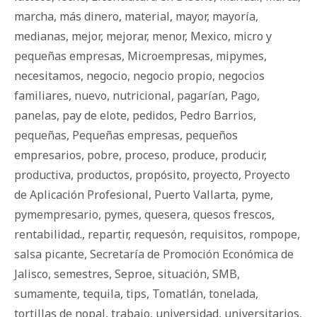
marcha
,
más dinero
,
material
,
mayor
,
mayoría
,
medianas
,
mejor
,
mejorar
,
menor
,
Mexico
,
micro y
pequeñas empresas
,
Microempresas
,
mipymes
,
necesitamos
,
negocio
,
negocio propio
,
negocios
familiares
,
nuevo
,
nutricional
,
pagarían
,
Pago
,
panelas
,
pay de elote
,
pedidos
,
Pedro Barrios
,
pequeñas
,
Pequeñas empresas
,
pequeños
empresarios
,
pobre
,
proceso
,
produce
,
producir
,
productiva
,
productos
,
propósito
,
proyecto
,
Proyecto
de Aplicación Profesional
,
Puerto Vallarta
,
pyme
,
pymempresario
,
pymes
,
quesera
,
quesos frescos
,
rentabilidad.
,
repartir
,
requesón
,
requisitos
,
rompope
,
salsa picante
,
Secretaría de Promoción Económica de
Jalisco
,
semestres
,
Seproe
,
situación
,
SMB
,
sumamente
,
tequila
,
tips
,
Tomatlán
,
tonelada
,
tortillas de nopal
,
trabajo
,
universidad
,
universitarios
,