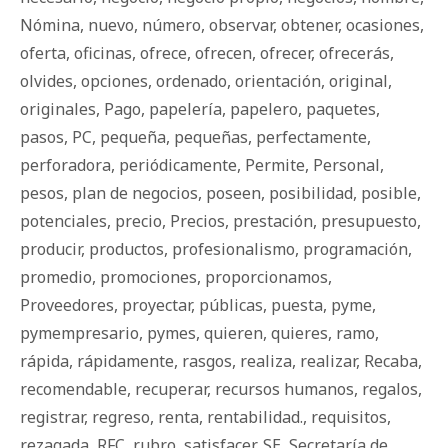
Nómina
,
nuevo
,
número
,
observar
,
obtener
,
ocasiones
,
oferta
,
oficinas
,
ofrece
,
ofrecen
,
ofrecer
,
ofrecerás
,
olvides
,
opciones
,
ordenado
,
orientación
,
original
,
originales
,
Pago
,
papelería
,
papelero
,
paquetes
,
pasos
,
PC
,
pequeña
,
pequeñas
,
perfectamente
,
perforadora
,
periódicamente
,
Permite
,
Personal
,
pesos
,
plan de negocios
,
poseen
,
posibilidad
,
posible
,
potenciales
,
precio
,
Precios
,
prestación
,
presupuesto
,
producir
,
productos
,
profesionalismo
,
programación
,
promedio
,
promociones
,
proporcionamos
,
Proveedores
,
proyectar
,
públicas
,
puesta
,
pyme
,
pymempresario
,
pymes
,
quieren
,
quieres
,
ramo
,
rápida
,
rápidamente
,
rasgos
,
realiza
,
realizar
,
Recaba
,
recomendable
,
recuperar
,
recursos humanos
,
regalos
,
registrar
,
regreso
,
renta
,
rentabilidad.
,
requisitos
,
rezagada
,
RFC
,
rubro
,
satisfacer
,
SE
,
Secretaría de