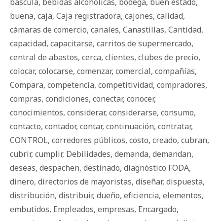
báscula
,
bebidas alcohólicas
,
bodega
,
buen estado
,
buena
,
caja
,
Caja registradora
,
cajones
,
calidad
,
cámaras de comercio
,
canales
,
Canastillas
,
Cantidad
,
capacidad
,
capacitarse
,
carritos de supermercado
,
central de abastos
,
cerca
,
clientes
,
clubes de precio
,
colocar
,
colocarse
,
comenzar
,
comercial
,
compañías
,
Compara
,
competencia
,
competitividad
,
compradores
,
compras
,
condiciones
,
conectar
,
conocer
,
conocimientos
,
considerar
,
considerarse
,
consumo
,
contacto
,
contador
,
contar
,
continuación
,
contratar
,
CONTROL
,
corredores públicos
,
costo
,
creado
,
cubran
,
cubrir
,
cumplir
,
Debilidades
,
demanda
,
demandan
,
deseas
,
despachen
,
destinado
,
diagnóstico FODA
,
dinero
,
directorios de mayoristas
,
diseñar
,
dispuesta
,
distribución
,
distribuir
,
dueño
,
eficiencia
,
elementos
,
embutidos
,
Empleados
,
empresas
,
Encargado
,