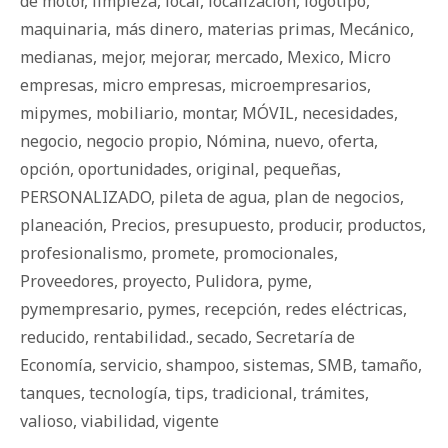
de motor
,
limpieza
,
local
,
localización
,
logotipo
,
maquinaria
,
más dinero
,
materias primas
,
Mecánico
,
medianas
,
mejor
,
mejorar
,
mercado
,
Mexico
,
Micro
empresas
,
micro empresas
,
microempresarios
,
mipymes
,
mobiliario
,
montar
,
MÓVIL
,
necesidades
,
negocio
,
negocio propio
,
Nómina
,
nuevo
,
oferta
,
opción
,
oportunidades
,
original
,
pequeñas
,
PERSONALIZADO
,
pileta de agua
,
plan de negocios
,
planeación
,
Precios
,
presupuesto
,
producir
,
productos
,
profesionalismo
,
promete
,
promocionales
,
Proveedores
,
proyecto
,
Pulidora
,
pyme
,
pymempresario
,
pymes
,
recepción
,
redes eléctricas
,
reducido
,
rentabilidad.
,
secado
,
Secretaría de
Economía
,
servicio
,
shampoo
,
sistemas
,
SMB
,
tamaño
,
tanques
,
tecnología
,
tips
,
tradicional
,
trámites
,
valioso
,
viabilidad
,
vigente