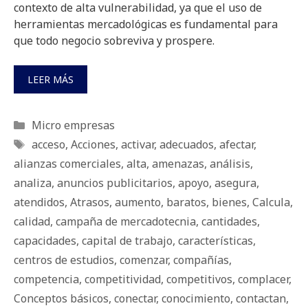
contexto de alta vulnerabilidad, ya que el uso de
herramientas mercadológicas es fundamental para
que todo negocio sobreviva y prospere.
LEER MÁS
Categorías
Micro empresas
Etiquetas
acceso
,
Acciones
,
activar
,
adecuados
,
afectar
,
alianzas comerciales
,
alta
,
amenazas
,
análisis
,
analiza
,
anuncios publicitarios
,
apoyo
,
asegura
,
atendidos
,
Atrasos
,
aumento
,
baratos
,
bienes
,
Calcula
,
calidad
,
campaña de mercadotecnia
,
cantidades
,
capacidades
,
capital de trabajo
,
características
,
centros de estudios
,
comenzar
,
compañías
,
competencia
,
competitividad
,
competitivos
,
complacer
,
Conceptos básicos
,
conectar
,
conocimiento
,
contactan
,