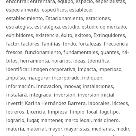
encontrar
,
enfrentará
,
equipo
,
espacio
,
especialistas
,
especialmente
,
específicos
,
establecer
,
establecimiento
,
Estacionamiento
,
estaciones
,
estrategias
,
estratégica
,
estudio
,
estudio de mercado
,
exhibidores
,
existencia
,
éxito
,
exitoso
,
Extinguidores
,
factor
,
factores
,
familias
,
fondo
,
fortalezas
,
Frecuencia
,
frescos
,
funcionamiento
,
fundamentales
,
guantes
,
há­
bi­tos
,
herramienta
,
horarios
,
ideas
,
Identifica
,
identificar
,
imagen corporativa
,
impacta
,
imperioso
,
Impulso
,
inaugurar
,
incorporado
,
indiquen
,
información
,
innovación
,
innovar
,
instalaciones
,
instalará
,
integrada
,
inversión
,
inversión inicial
,
invertir
,
Karina Hernández Barrera
,
laborales
,
lácteos
,
letreros
,
Licencia
,
limpieza
,
limpio
,
local
,
logotipo
,
lograrlo
,
lugar
,
mantener
,
marco legal
,
más dinero
,
materia
,
material
,
mayor
,
mayoristas
,
medianas
,
medir
,