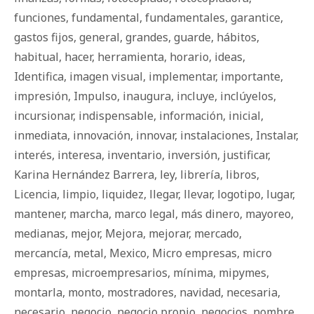
funciones
,
fundamental
,
fundamentales
,
garantice
,
gastos fijos
,
general
,
grandes
,
guarde
,
há­bi­tos
,
habitual
,
hacer
,
herramienta
,
horario
,
ideas
,
Identifica
,
imagen visual
,
implementar
,
importante
,
impresión
,
Impulso
,
inaugura
,
incluye
,
inclúyelos
,
incursionar
,
indispensable
,
información
,
inicial
,
inmediata
,
innovación
,
innovar
,
instalaciones
,
Instalar
,
interés
,
interesa
,
inventario
,
inversión
,
justificar
,
Karina Hernández Barrera
,
ley
,
librería
,
libros
,
Licencia
,
limpio
,
liquidez
,
llegar
,
llevar
,
logotipo
,
lugar
,
mantener
,
marcha
,
marco legal
,
más dinero
,
mayoreo
,
medianas
,
mejor
,
Mejora
,
mejorar
,
mercado
,
mercancía
,
metal
,
Mexico
,
Micro empresas
,
micro
empresas
,
microempresarios
,
mínima
,
mipymes
,
montarla
,
monto
,
mostradores
,
navidad
,
necesaria
,
necesario
,
negocio
,
negocio propio
,
negocios
,
nombre
,