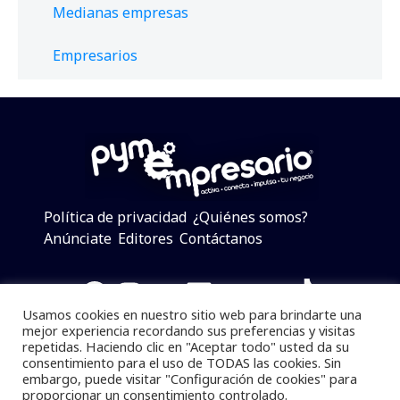
Medianas empresas
Empresarios
Política de privacidad
¿Quiénes somos?
Anúnciate
Editores
Contáctanos
Facebook
Instagram
Twitter
LinkedIn
Telegram
YouTube
TikTok
Usamos cookies en nuestro sitio web para brindarte una
mejor experiencia recordando sus preferencias y visitas
repetidas. Haciendo clic en "Aceptar todo" usted da su
consentimiento para el uso de TODAS las cookies. Sin
Pymempresario © 2025 Todos los derechos reservados.
embargo, puede visitar "Configuración de cookies" para
proporcionar un consentimiento controlado.
Se prohibe el uso de la información total o parcial sin