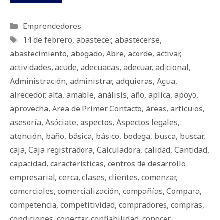
Categorías
Emprendedores
Etiquetas
14 de febrero
,
abastecer
,
abastecerse
,
abastecimiento
,
abogado
,
Abre
,
acorde
,
activar
,
actividades
,
acude
,
adecuadas
,
adecuar
,
adicional
,
Administración
,
administrar
,
adquieras
,
Agua
,
alrededor
,
alta
,
amable
,
análisis
,
año
,
aplica
,
apoyo
,
aprovecha
,
Área de Primer Contacto
,
áreas
,
artículos
,
asesoría
,
Asóciate
,
aspectos
,
Aspectos legales
,
atención
,
baño
,
básica
,
básico
,
bodega
,
busca
,
buscar
,
caja
,
Caja registradora
,
Calculadora
,
calidad
,
Cantidad
,
capacidad
,
características
,
centros de desarrollo
empresarial
,
cerca
,
clases
,
clientes
,
comenzar
,
comerciales
,
comercialización
,
compañías
,
Compara
,
competencia
,
competitividad
,
compradores
,
compras
,
condiciones
,
conectar
,
confiabilidad
,
conocer
,