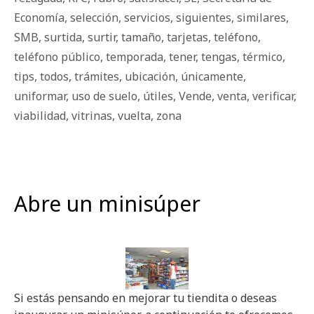
Economía
,
selección
,
servicios
,
siguientes
,
similares
,
SMB
,
surtida
,
surtir
,
tamaño
,
tarjetas
,
teléfono
,
teléfono público
,
temporada
,
tener
,
tengas
,
térmico
,
tips
,
todos
,
trámites
,
ubicación
,
únicamente
,
uniformar
,
uso de suelo
,
útiles
,
Vende
,
venta
,
verificar
,
viabilidad
,
vitrinas
,
vuelta
,
zona
Abre un minisúper
Si estás pensando en mejorar tu tiendita o deseas