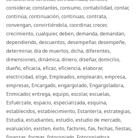
considerar
,
constantes
,
consumo
,
contabilidad
,
contar
,
continúa
,
continuación
,
continuas
,
contrata
,
convengan
,
convirtiéndola
,
coordinar
,
crecer
,
crecimiento
,
cualquier
,
deben
,
demanda
,
demandan
,
dependiendo
,
descuentos
,
desempeñar
,
desempeñe
,
determinar
,
día de muertos
,
dicha
,
diferentes
,
dimensiones
,
dinámica
,
dinero
,
diseñar
,
domicilio
,
dueño
,
eficacia
,
eficaz
,
eficiencia
,
elaborar
,
electricidad
,
elige
,
Empleados
,
emplearán
,
empresa
,
empresas
,
Encargado
,
engargolado
,
Engargoladora
,
Enmicador
,
entrega
,
equipo
,
escolar
,
escuelas
,
Esfuérzate
,
espacio
,
especializada
,
esquina
,
establecidos
,
establecimiento
,
Estantería
,
estrategias
,
Estudia
,
estudiantes
,
estudio
,
estudio de mercado
,
evaluación
,
existen
,
éxito
,
factores
,
fax
,
fechas
,
fiestas
,
finanzas
,
formas
,
fotocopiado
,
Fotocopiadora
,