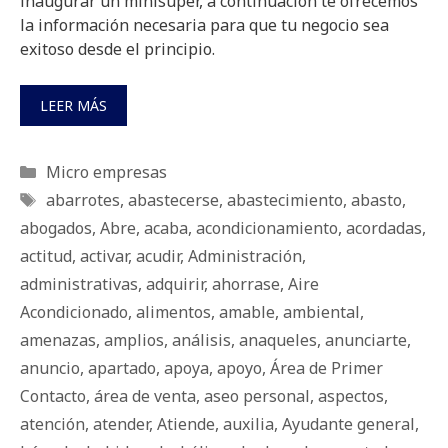
inaugurar un minisúper, a continuación te ofrecemos
la información necesaria para que tu negocio sea
exitoso desde el principio.
LEER MÁS
Categorías
Micro empresas
Etiquetas
abarrotes
,
abastecerse
,
abastecimiento
,
abasto
,
abogados
,
Abre
,
acaba
,
acondicionamiento
,
acordadas
,
actitud
,
activar
,
acudir
,
Administración
,
administrativas
,
adquirir
,
ahorrase
,
Aire
Acondicionado
,
alimentos
,
amable
,
ambiental
,
amenazas
,
amplios
,
análisis
,
anaqueles
,
anunciarte
,
anuncio
,
apartado
,
apoya
,
apoyo
,
Área de Primer
Contacto
,
área de venta
,
aseo personal
,
aspectos
,
atención
,
atender
,
Atiende
,
auxilia
,
Ayudante general
,