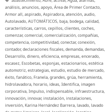
abastecimiento
,
Abre
,
activar
,
Agua
,
alarmas
,
análisis
,
anuncios
,
apoyo
,
Área de Primer Contacto
,
Armor all
,
aspirado
,
Aspiradora
,
atención
,
audio
,
Autolavado
,
AUTOMÁTICOS
,
baja
,
bodega
,
calidad
,
características
,
carros
,
cepillos
,
clientes
,
coches
,
comenzar
,
comercial
,
comercialización
,
compañías
,
competencia
,
competitividad
,
conectar
,
conexión
,
contador
,
declaraciones fiscales
,
demanda
,
demandas
,
Desarrollo
,
dinero
,
eficiencia
,
empresas
,
encerado
,
escasez
,
Escobetas
,
esponjas
,
estacionarios
,
estética
automotriz
,
estrategias
,
estudio
,
estudio de mercado
,
éxito
,
fanático
,
Franela
,
grandes
,
grúa
,
herramienta
,
hidrolavadora
,
horario
,
ideas
,
Identifica
,
imagen
corporativa
,
Impulso
,
indispensable
,
infraestructura
,
innovación
,
innovar
,
instalación
,
instalaciones
,
inversión
,
Karina Hernández Barrera
,
lavado
,
lavado