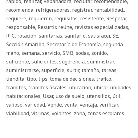
rápido
,
realizar
,
Rebanadora
,
reclutar
,
recomendable
,
recomienda
,
refrigeradores
,
registrar
,
rentabilidad.
,
requiere
,
requieren
,
requisitos
,
resistente
,
Respetar
,
responsable
,
Resurtir
,
reúne
,
revistas especializadas
,
RFC
,
rotación
,
sanitarias
,
sanitario
,
satisfacer
,
SE
,
Sección Amarilla
,
Secretaría de Economía
,
segunda
mano
,
semana
,
servicio
,
SMB
,
sodas
,
sonido
,
suficiente
,
suficientes
,
sugerencia
,
suministrar
,
suministrarse
,
superficie
,
surtir
,
tamaño
,
tareas
,
tiendita
,
tipo
,
tips
,
toma de decisiones
,
tráfico
,
trámites
,
trámites fiscales
,
ubicación
,
ubicar
,
unidades
habitacionales
,
Usar
,
uso de suelo
,
utensilios
,
útil
,
valioso
,
variedad
,
Vende
,
venta
,
ventaja
,
verificar
,
viabilidad
,
vitrinas
,
volantes
,
zona
,
zonas escolares