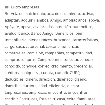
Categorías
Micro empresas
Etiquetas
Acta de matrimonio
,
acta de nacimiento
,
activar
,
adaptan
,
adquirir
,
ambos
,
Amigo
,
ampliar
,
años
,
apoya
,
Apóyate
,
apoyo
,
asalariados
,
atención
,
automático
,
avalúo
,
banco
,
Banco Amigo
,
Beneficios
,
bien
inmobiliario
,
bienes raíces
,
buscando
,
características
,
cargo
,
casa
,
catorcenal
,
cercana
,
comenzar
,
comerciales
,
comisión
,
compañías
,
competitividad
,
comprar
,
compras
,
Comprobante
,
conectar
,
conocer
,
conocido
,
cónyuge
,
correo
,
crecimiento
,
credencial
,
créditos
,
cualquiera
,
cuenta
,
cumplir
,
CURP
,
deducibles
,
dinero
,
dirección
,
diseñado
,
diseño
,
domicilio
,
durante
,
edad
,
eficiencia
,
elector
,
Empresarios
,
empresas
,
encuentra
,
encuentran
,
escribir
,
Escrituras
,
Esta es tu casa
,
éxito
,
familiares
,