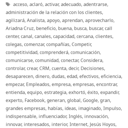
Etiquetas
acceso
,
aclaró
,
activar
,
adecuado
,
adentrarse
,
administración de la relación con los clientes
,
agilizará
,
Analista
,
apoyo
,
aprendan
,
aprovecharlo
,
Ariadna Cruz
,
beneficio
,
buena
,
busca
,
buscar
,
call
center
,
canal
,
canales
,
capacidad
,
cercana
,
clientes
,
colegas
,
comenzar
,
compañías
,
Competir
,
competitividad
,
comprenderá
,
comunicación
,
comunicarse
,
comunidad
,
conectar
,
Considera
,
controlar
,
crear
,
CRM
,
cuenta
,
decir
,
Decisiones
,
desaparecen
,
dinero
,
dudas
,
edad
,
efectivos
,
eficiencia
,
empezar
,
Empleados
,
empresa
,
empresas
,
encontrar
,
entienda
,
equipo
,
estrategia
,
exhortó
,
éxito
,
expandir
,
experto
,
Facebook
,
generan
,
global
,
Google
,
gran
,
grandes empresas
,
habías
,
ideas
,
imaginado
,
Impulso
,
indispensable
,
influenciador
,
Inglés
,
innovación
,
innovar
,
interesados
,
interior
,
Internet
,
Jesús Hoyos
,