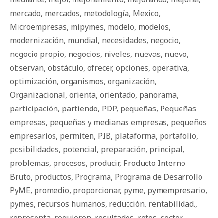
mercado
,
mercados
,
metodología
,
Mexico
,
Microempresas
,
mipymes
,
modelo
,
modelos
,
modernización
,
mundial
,
necesidades
,
negocio
,
negocio propio
,
negocios
,
niveles
,
nuevas
,
nuevo
,
observan
,
obstáculo
,
ofrecer
,
opciones
,
operativa
,
optimización
,
organismos
,
organización
,
Organizacional
,
orienta
,
orientado
,
panorama
,
participación
,
partiendo
,
PDP
,
pequeñas
,
Pequeñas
empresas
,
pequeñas y medianas empresas
,
pequeños
empresarios
,
permiten
,
PIB
,
plataforma
,
portafolio
,
posibilidades
,
potencial
,
preparación
,
principal
,
problemas
,
procesos
,
producir
,
Producto Interno
Bruto
,
productos
,
Programa
,
Programa de Desarrollo
PyME
,
promedio
,
proporcionar
,
pyme
,
pymempresario
,
pymes
,
recursos humanos
,
reducción
,
rentabilidad.
,
representa
,
requieren
,
resultados
,
retos
,
sector
,