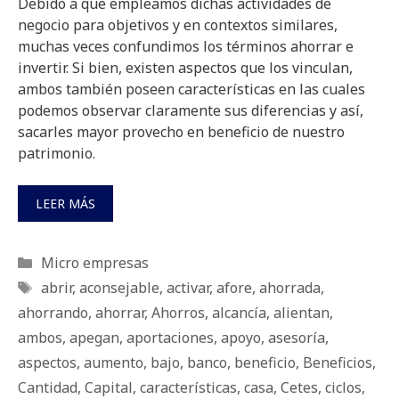
Debido a que empleamos dichas actividades de
negocio para objetivos y en contextos similares,
muchas veces confundimos los términos ahorrar e
invertir. Si bien, existen aspectos que los vinculan,
ambos también poseen características en las cuales
podemos observar claramente sus diferencias y así,
sacarles mayor provecho en beneficio de nuestro
patrimonio.
LEER MÁS
Categorías
Micro empresas
Etiquetas
abrir
,
aconsejable
,
activar
,
afore
,
ahorrada
,
ahorrando
,
ahorrar
,
Ahorros
,
alcancía
,
alientan
,
ambos
,
apegan
,
aportaciones
,
apoyo
,
asesoría
,
aspectos
,
aumento
,
bajo
,
banco
,
beneficio
,
Beneficios
,
Cantidad
,
Capital
,
características
,
casa
,
Cetes
,
ciclos
,