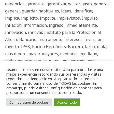
ganancias
,
garantice
,
garantizar
,
gastar
,
gasto
,
genera
,
general
,
guardar
,
habituales
,
ideas
,
identificar
,
implica
,
implícito
,
importe
,
imprevistos
,
Impulso
,
inflación
,
información
,
ingreso
,
inmediatamente
,
innovación
,
innovar
,
Instituto para la Protección al
Ahorro Bancario
,
instrumento
,
intereses
,
inversión
,
invertir
,
IPAB
,
Karina Hernández Barrera
,
largo
,
mala
,
más dinero
,
mayor
,
mayores
,
medianas
,
mediano
,
mejor
,
mejorar
,
menos
,
mensajes
,
mercado
,
mes
,
metas
,
Mexico
,
Micro empresas
,
micro empresas
,
Usamos cookies en nuestro sitio web para brindarte una
mejor experiencia recordando sus preferencias y visitas
microempresarios
,
mínima
,
mipymes
,
momento
,
repetidas. Haciendo clic en "Aceptar todo" usted da su
movimiento
,
natural
,
necesidades
,
negocio
,
negocio
consentimiento para el uso de TODAS las cookies. Sin
embargo, puede visitar "Configuración de cookies" para
propio
,
nuestro
,
nuevo
,
nunca
,
objetivos
,
observar
,
proporcionar un consentimiento controlado.
obtención
,
ocultos
,
oficinas
,
opciones
,
paga
,
Configuración de cookies
Aceptar todo
patrimonio
,
pensar
,
peor
,
pequeñas
,
pequeños y
medianos ahorradores
,
pérdida
,
Personas
,
pierde
,