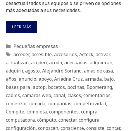
desactualizados sus equipos o se priven de opciones
más adecuadas a sus necesidades.
LEER MÁS
Categorías
Pequeñas empresas
Etiquetas
acceder
,
accesible
,
accesorios
,
Acteck
,
activar
,
actualizan
,
acuden
,
acudir
,
adecuadas
,
adquieran
,
adquirir
,
agosto
,
Alejandro Soriano
,
amas de casa
,
años
,
anuncio
,
apoyo
,
Ariadna Cruz
,
armada
,
bajo
,
bases para laptop
,
bocetos
,
bocinas
,
Boomerang
,
cables
,
cámaras web
,
canal
,
clases
,
comentarios
,
comenzar
,
cómoda
,
compañías
,
competitividad
,
Compite
,
completa
,
componentes
,
compra
,
computadora
,
cómputo
,
conectar
,
configura
,
configuración
,
conozcan
,
consciente
,
consiste
,
contar
,