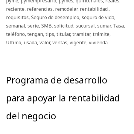
pyme
,
pymempresario
,
pymes
,
quincenales
,
reales
,
reciente
,
referencias
,
remodelar
,
rentabilidad.
,
requisitos
,
Seguro de desempleo
,
seguro de vida
,
semanal
,
serie
,
SMB
,
solicitud
,
sucursal
,
sumar
,
Tasa
,
teléfono
,
tengan
,
tips
,
titular
,
tramitar
,
trámite
,
Ultimo
,
usada
,
valor
,
ventas
,
vigente
,
vivienda
Programa de desarrollo
para apoyar la rentabilidad
del negocio