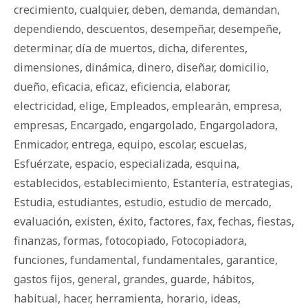
crecimiento
,
cualquier
,
deben
,
demanda
,
demandan
,
dependiendo
,
descuentos
,
desempeñar
,
desempeñe
,
determinar
,
día de muertos
,
dicha
,
diferentes
,
dimensiones
,
dinámica
,
dinero
,
diseñar
,
domicilio
,
dueño
,
eficacia
,
eficaz
,
eficiencia
,
elaborar
,
electricidad
,
elige
,
Empleados
,
emplearán
,
empresa
,
empresas
,
Encargado
,
engargolado
,
Engargoladora
,
Enmicador
,
entrega
,
equipo
,
escolar
,
escuelas
,
Esfuérzate
,
espacio
,
especializada
,
esquina
,
establecidos
,
establecimiento
,
Estantería
,
estrategias
,
Estudia
,
estudiantes
,
estudio
,
estudio de mercado
,
evaluación
,
existen
,
éxito
,
factores
,
fax
,
fechas
,
fiestas
,
finanzas
,
formas
,
fotocopiado
,
Fotocopiadora
,
funciones
,
fundamental
,
fundamentales
,
garantice
,
gastos fijos
,
general
,
grandes
,
guarde
,
há­bi­tos
,
habitual
,
hacer
,
herramienta
,
horario
,
ideas
,