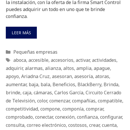
la instalación, con la oferta de la firma Smart Control
puedes adquirir un todo en uno que te brinde
confianza.
LEER MÁS
Categorías
Pequeñas empresas
Etiquetas
aboca
,
accesible
,
accesorios
,
activar
,
actividades
,
adquirir
,
alarmas
,
alianza
,
altos
,
amplia
,
apague
,
apoyo
,
Ariadna Cruz
,
asesoran
,
asesoría
,
atoras
,
aumentar
,
baja
,
bala
,
Beneficios
,
BlackBerry
,
Brinda
,
brinde
,
caja
,
cámaras
,
Carlos García
,
Circuito Cerrado
de Televisión
,
color
,
comenzar
,
compañías
,
compatible
,
competitividad
,
compone
,
componía
,
comprar
,
comprobado
,
conectar
,
conexión
,
confianza
,
configurar
,
consulta
,
correo electrónico
,
costosos
,
crear
,
cuenta
,