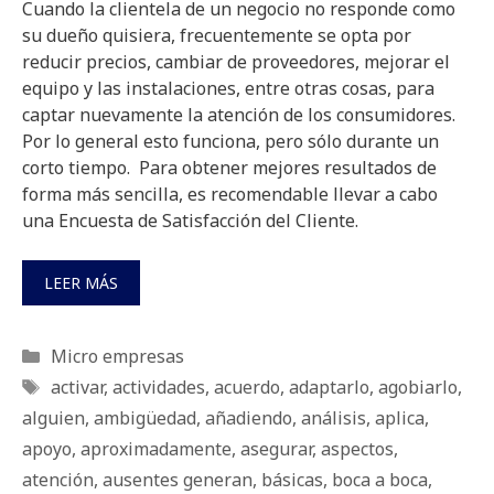
Cuando la clientela de un negocio no responde como
su dueño quisiera, frecuentemente se opta por
reducir precios, cambiar de proveedores, mejorar el
equipo y las instalaciones, entre otras cosas, para
captar nuevamente la atención de los consumidores.
Por lo general esto funciona, pero sólo durante un
corto tiempo. Para obtener mejores resultados de
forma más sencilla, es recomendable llevar a cabo
una Encuesta de Satisfacción del Cliente.
LEER MÁS
Categorías
Micro empresas
Etiquetas
activar
,
actividades
,
acuerdo
,
adaptarlo
,
agobiarlo
,
alguien
,
ambigüedad
,
añadiendo
,
análisis
,
aplica
,
apoyo
,
aproximadamente
,
asegurar
,
aspectos
,
atención
,
ausentes generan
,
básicas
,
boca a boca
,