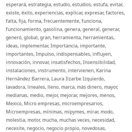
esperará
,
estrategia
,
estudio
,
estudios
,
estufa
,
evitar
,
existe
,
éxito
,
experiencias
,
explicar
,
expresar
,
factores
,
falta
,
fija
,
forma
,
frecuentemente
,
funciona
,
funcionamiento
,
gasolina
,
genera
,
general
,
generar
,
generó
,
global
,
gran
,
herramienta
,
herramientas
,
ideas
,
implementar
,
Importancia
,
importante
,
importantes
,
Impulso
,
indispensables
,
influyen
,
innovación
,
innovar
,
insatisfechos
,
Insensibilidad
,
instalaciones
,
instrumento
,
intervienen
,
Karina
Hernández Barrera
,
Laura Ilzarbe Izquierdo
,
lavadora
,
lineales
,
lleno
,
marca
,
más dinero
,
mayor
,
medianas
,
medio
,
mejor
,
mejorar
,
mejores
,
menos
,
Mexico
,
Micro empresas
,
microempresarios
,
Microempresas
,
mínimas
,
mipymes
,
mirar
,
modo
,
molestia
,
motor
,
mucha
,
muchas veces
,
necesidad
,
necesite
,
negocio
,
negocio propio
,
novedosas
,