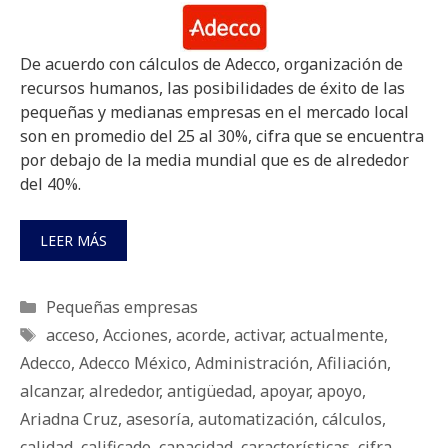
De acuerdo con cálculos de Adecco, organización de
recursos humanos, las posibilidades de éxito de las
pequeñas y medianas empresas en el mercado local
son en promedio del 25 al 30%, cifra que se encuentra
por debajo de la media mundial que es de alrededor
del 40%.
LEER MÁS
Categorías
Pequeñas empresas
Etiquetas
acceso
,
Acciones
,
acorde
,
activar
,
actualmente
,
Adecco
,
Adecco México
,
Administración
,
Afiliación
,
alcanzar
,
alrededor
,
antigüedad
,
apoyar
,
apoyo
,
Ariadna Cruz
,
asesoría
,
automatización
,
cálculos
,
calidad
,
calificado
,
capacidad
,
características
,
cifra
,