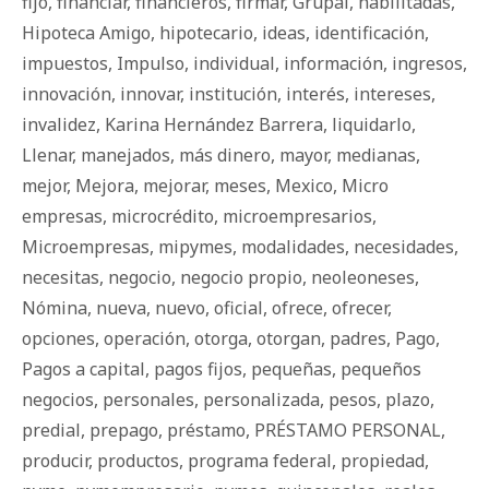
fijo
,
financiar
,
financieros
,
firmar
,
Grupal
,
habilitadas
,
Hipoteca Amigo
,
hipotecario
,
ideas
,
identificación
,
impuestos
,
Impulso
,
individual
,
información
,
ingresos
,
innovación
,
innovar
,
institución
,
interés
,
intereses
,
invalidez
,
Karina Hernández Barrera
,
liquidarlo
,
Llenar
,
manejados
,
más dinero
,
mayor
,
medianas
,
mejor
,
Mejora
,
mejorar
,
meses
,
Mexico
,
Micro
empresas
,
microcrédito
,
microempresarios
,
Microempresas
,
mipymes
,
modalidades
,
necesidades
,
necesitas
,
negocio
,
negocio propio
,
neoleoneses
,
Nómina
,
nueva
,
nuevo
,
oficial
,
ofrece
,
ofrecer
,
opciones
,
operación
,
otorga
,
otorgan
,
padres
,
Pago
,
Pagos a capital
,
pagos fijos
,
pequeñas
,
pequeños
negocios
,
personales
,
personalizada
,
pesos
,
plazo
,
predial
,
prepago
,
préstamo
,
PRÉSTAMO PERSONAL
,
producir
,
productos
,
programa federal
,
propiedad
,