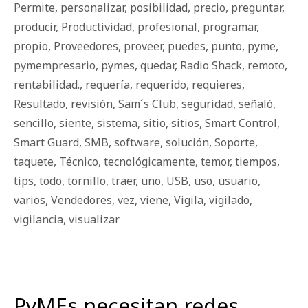
Permite
,
personalizar
,
posibilidad
,
precio
,
preguntar
,
producir
,
Productividad
,
profesional
,
programar
,
propio
,
Proveedores
,
proveer
,
puedes
,
punto
,
pyme
,
pymempresario
,
pymes
,
quedar
,
Radio Shack
,
remoto
,
rentabilidad.
,
requería
,
requerido
,
requieres
,
Resultado
,
revisión
,
Sam´s Club
,
seguridad
,
señaló
,
sencillo
,
siente
,
sistema
,
sitio
,
sitios
,
Smart Control
,
Smart Guard
,
SMB
,
software
,
solución
,
Soporte
,
taquete
,
Técnico
,
tecnológicamente
,
temor
,
tiempos
,
tips
,
todo
,
tornillo
,
traer
,
uno
,
USB
,
uso
,
usuario
,
varios
,
Vendedores
,
vez
,
viene
,
Vigila
,
vigilado
,
vigilancia
,
visualizar
PyMEs necesitan redes