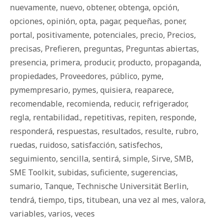
nuevamente
,
nuevo
,
obtener
,
obtenga
,
opción
,
opciones
,
opinión
,
opta
,
pagar
,
pequeñas
,
poner
,
portal
,
positivamente
,
potenciales
,
precio
,
Precios
,
precisas
,
Prefieren
,
preguntas
,
Preguntas abiertas
,
presencia
,
primera
,
producir
,
producto
,
propaganda
,
propiedades
,
Proveedores
,
público
,
pyme
,
pymempresario
,
pymes
,
quisiera
,
reaparece
,
recomendable
,
recomienda
,
reducir
,
refrigerador
,
regla
,
rentabilidad.
,
repetitivas
,
repiten
,
responde
,
responderá
,
respuestas
,
resultados
,
resulte
,
rubro
,
ruedas
,
ruidoso
,
satisfacción
,
satisfechos
,
seguimiento
,
sencilla
,
sentirá
,
simple
,
Sirve
,
SMB
,
SME Toolkit
,
subidas
,
suficiente
,
sugerencias
,
sumario
,
Tanque
,
Technische Universität Berlin
,
tendrá
,
tiempo
,
tips
,
titubean
,
una vez al mes
,
valora
,
variables
,
varios
,
veces