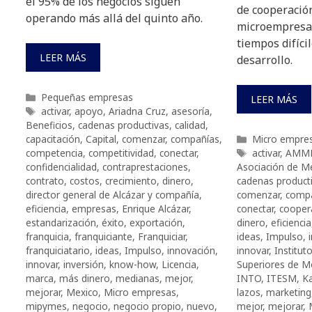
el 95% de los negocios siguen
de cooperación
operando más allá del quinto año.
microempresa
tiempos difíci
LEER MÁS
desarrollo.
Categorías
Pequeñas empresas
LEER MÁS
Etiquetas
activar
,
apoyo
,
Ariadna Cruz
,
asesoría
,
Beneficios
,
cadenas productivas
,
calidad
,
Categorías
capacitación
,
Capital
,
comenzar
,
compañías
,
Micro empre
Etiquetas
competencia
,
competitividad
,
conectar
,
activar
,
AMM
confidencialidad
,
contraprestaciones
,
Asociación de Me
contrato
,
costos
,
crecimiento
,
dinero
,
cadenas product
director general de Alcázar y compañía
,
comenzar
,
comp
eficiencia
,
empresas
,
Enrique Alcázar
,
conectar
,
cooper
estandarización
,
éxito
,
exportación
,
dinero
,
eficiencia
franquicia
,
franquiciante
,
Franquiciar
,
ideas
,
Impulso
,
franquiciatario
,
ideas
,
Impulso
,
innovación
,
innovar
,
Institut
innovar
,
inversión
,
know-how
,
Licencia
,
Superiores de M
marca
,
más dinero
,
medianas
,
mejor
,
INTO
,
ITESM
,
Ka
mejorar
,
Mexico
,
Micro empresas
,
lazos
,
marketing
mipymes
,
negocio
,
negocio propio
,
nuevo
,
mejor
,
mejorar
,