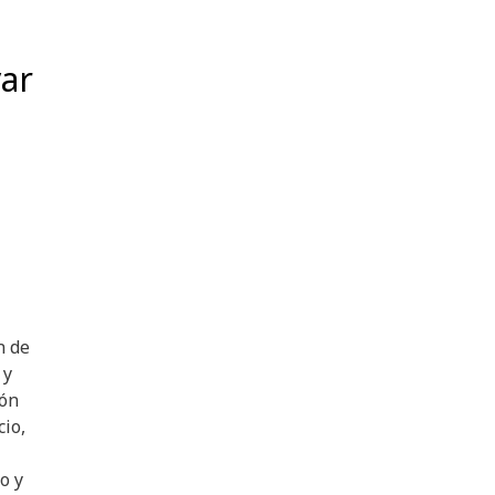
var
n de
 y
ión
io,
o y