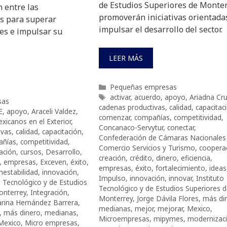
de Estudios Superiores de Monter
 entre las
promoverán iniciativas orientada
s para superar
impulsar el desarrollo del sector.
les e impulsar su
LEER MÁS
Categorías
Pequeñas empresas
Etiquetas
activar
,
acuerdo
,
apoyo
,
Ariadna Cr
sas
cadenas productivas
,
calidad
,
capacitac
E
,
apoyo
,
Araceli Valdez
,
comenzar
,
compañías
,
competitividad
,
xicanos en el Exterior
,
Concanaco-Servytur
,
conectar
,
ivas
,
calidad
,
capacitación
,
Confederación de Cámaras Nacionales
añías
,
competitividad
,
Comercio Servicios y Turismo
,
coopera
ación
,
cursos
,
Desarrollo
,
creación
,
crédito
,
dinero
,
eficiencia
,
,
empresas
,
Exceven
,
éxito
,
empresas
,
éxito
,
fortalecimiento
,
ideas
inestabilidad
,
innovación
,
Impulso
,
innovación
,
innovar
,
Instituto
o Tecnológico y de Estudios
Tecnológico y de Estudios Superiores 
onterrey
,
Integración
,
Monterrey
,
Jorge Dávila Flores
,
más di
rina Hernández Barrera
,
medianas
,
mejor
,
mejorar
,
Mexico
,
,
más dinero
,
medianas
,
Microempresas
,
mipymes
,
modernizac
Mexico
,
Micro empresas
,