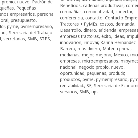
 propio
,
nuevo
,
Padrón de
Beneficios
,
cadenas productivas
,
comen
queñas
,
Pequeñas
compañías
,
competitividad
,
conectar
,
eños empresarios
,
persona
conferencia
,
contacto
,
Contacto Empre
oral
,
presupuesto
,
Tractoras + PyMEs
,
costos
,
demanda
,
dor
,
pyme
,
pymempresario
,
Desarrollo
,
dinero
,
eficiencia
,
empresa
dad.
,
Secretaría del Trabajo
empresas tractoras
,
éxito
,
ideas
,
Impu
l
,
secretarías
,
SMB
,
STPS
,
innovación
,
innovar
,
Karina Hernández
Barrera
,
más dinero
,
Materia prima
,
medianas
,
mejor
,
mejorar
,
Mexico
,
mic
empresas
,
microempresarios
,
mipyme
nacional
,
negocio propio
,
nuevo
,
oportunidad
,
pequeñas
,
producir
,
productos
,
pyme
,
pymempresario
,
pym
rentabilidad.
,
SE
,
Secretaría de Econom
servicios
,
SMB
,
tips