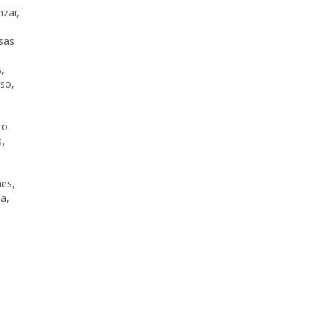
zar
,
sas
s
,
lso
,
ro
s
,
es
,
ía
,