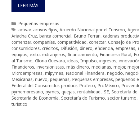
LEER MÁS
Categorías
Pequeñas empresas
Etiquetas
activar
,
activos fijos
,
Acuerdo Nacional por el Turismo
,
Agenc
Ariadna Cruz
,
banca comercial
,
Bruno Ferrari
,
cadenas producti
comenzar
,
compañías
,
competitividad
,
conectar
,
Consejo de Pro
consumidores
,
créditos
,
Difusión
,
dinero
,
eficiencia
,
empresas
,
equipos
,
éxito
,
extranjeros
,
financiamiento
,
Financiera Rural
,
Fo
al Turismo
,
Gloria Guevara
,
ideas
,
Impulso
,
ingresos
,
innovació
Financieros
,
inversionistas
,
más dinero
,
medianas
,
mejor
,
mejor
Microempresas
,
mipymes
,
Nacional Financiera
,
negocio
,
negoci
Mexicanas
,
nuevo
,
pequeñas
,
Pequeñas empresas
,
pequeños e
Federal del Consumidor
,
producir
,
Profeco
,
ProMéxico
,
Proveed
pymempresario
,
pymes
,
quejas
,
rentabilidad.
,
SE
,
Secretaría de
Secretaría de Economía
,
Secretaría de Turismo
,
sector turismo
,
turístico