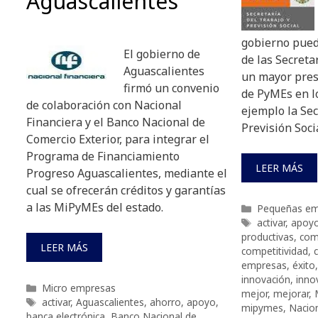
Aguascalientes
gobierno pued
El gobierno de
de las Secreta
Aguascalientes
un mayor pres
firmó un convenio
de PyMEs en l
de colaboración con Nacional
ejemplo la Sec
Financiera y el Banco Nacional de
Previsión Socia
Comercio Exterior, para integrar el
Programa de Financiamiento
LEER MÁS
Progreso Aguascalientes, mediante el
cual se ofrecerán créditos y garantías
a las MiPyMEs del estado.
Categorías
Pequeñas em
Etiquetas
activar
,
apoy
productivas
,
com
LEER MÁS
competitividad
,
empresas
,
éxito
innovación
,
inno
Categorías
Micro empresas
mejor
,
mejorar
,
Etiquetas
activar
,
Aguascalientes
,
ahorro
,
apoyo
,
mipymes
,
Nacion
banca electrónica
,
Banco Nacional de