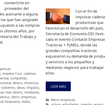
convertirte en
proveedor del
Con el fin de
es acercarte a alguna
impulsar cadena
rías que han asignado
productivas que
upuesto a las compras
favorezcan el desarrollo del país, 
os últimos años, por
Secretaría de Economía (SE) llevó 
retaría del Trabajo y
cabo el evento Contacto Empresa
l.
Tractoras + PyMEs, donde las
grandes compañías tractoras
expusieron su demanda de produ
y servicios a los pequeños y
medianos negocios para trabajar
presas
ellos.
o
,
Ariadna Cruz
,
cadenas
enzar
,
compañías
,
conectar
,
dinero
,
eficiencia
,
LEER MÁS
,
Gobierno
,
ideas
,
Impulso
,
var
,
más dinero
,
medianas
,
Mexico
,
Micro empresas
,
Categorías
Micro empresas
al Financiera
,
Nafin
,
Etiquetas
activar
,
actividades
,
agenda
,
apoyo
,