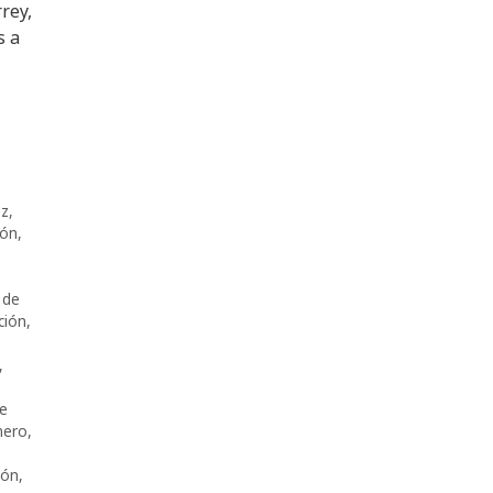
rey,
s a
uz
,
ión
,
 de
ción
,
,
de
nero
,
ión
,