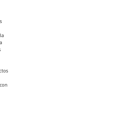
s
la
a
s
ctos
 con