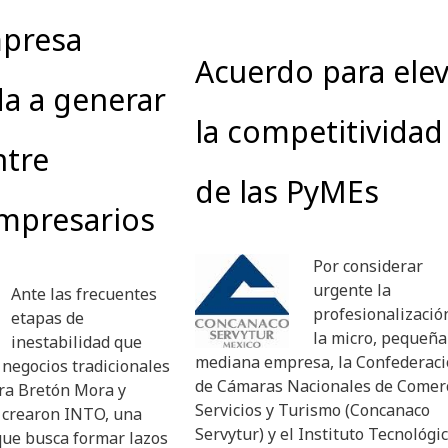
presa
Acuerdo para ele
a a generar
la competitividad
ntre
de las PyMEs
mpresarios
Por considerar
urgente la
Ante las frecuentes
profesionalizació
etapas de
la micro, pequeña
inestabilidad que
mediana empresa, la Confederac
 negocios tradicionales
de Cámaras Nacionales de Comerc
ra Bretón Mora y
Servicios y Turismo (Concanaco
z crearon INTO, una
Servytur) y el Instituto Tecnológic
que busca formar lazos