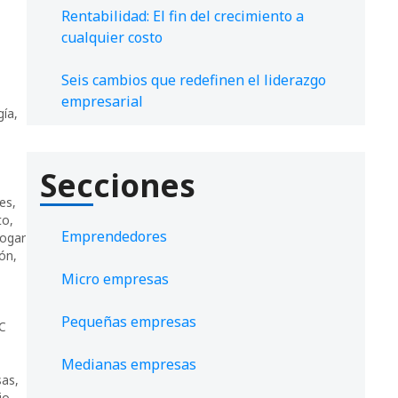
Rentabilidad: El fin del crecimiento a
cualquier costo
Seis cambios que redefinen el liderazgo
empresarial
gía
,
Secciones
es
,
to
,
Emprendedores
ogar
ión
,
Micro empresas
Pequeñas empresas
UC
Medianas empresas
sas
,
io
,