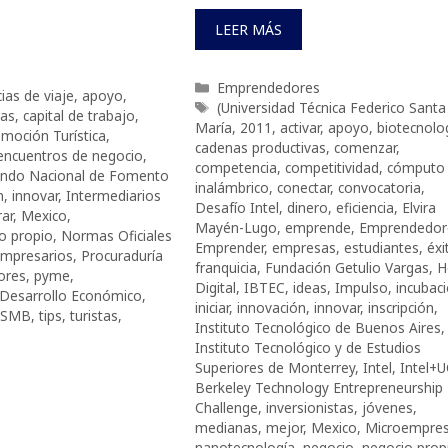
LEER MÁS
Categorías
Emprendedores
ias de viaje
,
apoyo
,
Etiquetas
(Universidad Técnica Federico Santa
vas
,
capital de trabajo
,
María
,
2011
,
activar
,
apoyo
,
biotecnolo
moción Turística
,
cadenas productivas
,
comenzar
,
encuentros de negocio
,
competencia
,
competitividad
,
cómputo
ndo Nacional de Fomento
inalámbrico
,
conectar
,
convocatoria
,
n
,
innovar
,
Intermediarios
Desafío Intel
,
dinero
,
eficiencia
,
Elvira
ar
,
Mexico
,
Mayén-Lugo
,
emprende
,
Emprendedor
o propio
,
Normas Oficiales
Emprender
,
empresas
,
estudiantes
,
éxi
mpresarios
,
Procuraduría
franquicia
,
Fundación Getulio Vargas
,
H
ores
,
pyme
,
Digital
,
IBTEC
,
ideas
,
Impulso
,
incubac
 Desarrollo Económico
,
iniciar
,
innovación
,
innovar
,
inscripción
,
SMB
,
tips
,
turistas
,
Instituto Tecnológico de Buenos Aires
,
Instituto Tecnológico y de Estudios
Superiores de Monterrey
,
Intel
,
Intel+
Berkeley Technology Entrepreneurship
Challenge
,
inversionistas
,
jóvenes
,
medianas
,
mejor
,
Mexico
,
Microempre
nanotecnología
,
negocio
,
negocio prop