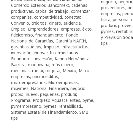
negocio
,
negocio
Comercio Exterior
,
Bancomext
,
cadenas
proveedores
,
pe
productivas
,
capital de trabajo
,
comenzar
,
empresas
,
pequ
compañías
,
competitividad
,
conectar
,
física
,
persona m
Convenio
,
créditos
,
dinero
,
eficiencia
,
producir
,
provee
Empleo
,
Emprendedores
,
empresas
,
éxito
,
pymes
,
rentabili
fideicomiso
,
financiamiento
,
Fondo
y Previsión Socia
Nacional de Garantías
,
Garantía NAFIN
,
tips
garantías
,
ideas
,
Impulso
,
infraestructura
,
innovación
,
innovar
,
Intermediarios
Financieros
,
inversión
,
Karina Hernández
Barrera
,
maquinaria
,
más dinero
,
medianas
,
mejor
,
mejorar
,
Mexico
,
Micro
empresas
,
microcreditos
,
microempresarios
,
Microempresas
,
mipymes
,
Nacional Financiera
,
negocio
propio
,
nuevo
,
pequeñas
,
producir
,
Programa
,
Progreso Aguascalientes
,
pyme
,
pymempresario
,
pymes
,
rentabilidad.
,
Sistema Estatal de Financiamiento
,
SMB
,
tips