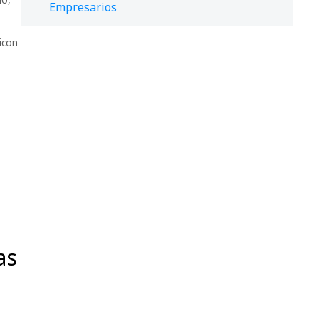
Empresarios
licon
as