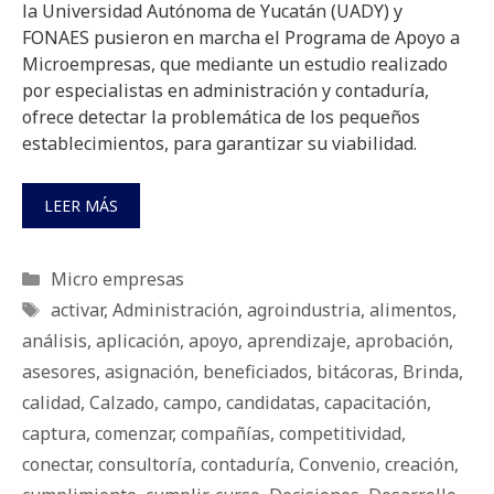
la Universidad Autónoma de Yucatán (UADY) y
FONAES pusieron en marcha el Programa de Apoyo a
Microempresas, que mediante un estudio realizado
por especialistas en administración y contaduría,
ofrece detectar la problemática de los pequeños
establecimientos, para garantizar su viabilidad.
LEER MÁS
Categorías
Micro empresas
Etiquetas
activar
,
Administración
,
agroindustria
,
alimentos
,
análisis
,
aplicación
,
apoyo
,
aprendizaje
,
aprobación
,
asesores
,
asignación
,
beneficiados
,
bitácoras
,
Brinda
,
calidad
,
Calzado
,
campo
,
candidatas
,
capacitación
,
captura
,
comenzar
,
compañías
,
competitividad
,
conectar
,
consultoría
,
contaduría
,
Convenio
,
creación
,