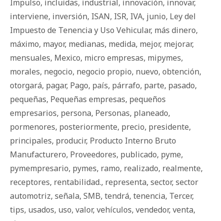
Impulso
,
incluidas
,
industrial
,
innovación
,
innovar
,
interviene
,
inversión
,
ISAN
,
ISR
,
IVA
,
junio
,
Ley del
Impuesto de Tenencia y Uso Vehicular
,
más dinero
,
máximo
,
mayor
,
medianas
,
medida
,
mejor
,
mejorar
,
mensuales
,
Mexico
,
micro empresas
,
mipymes
,
morales
,
negocio
,
negocio propio
,
nuevo
,
obtención
,
otorgará
,
pagar
,
Pago
,
país
,
párrafo
,
parte
,
pasado
,
pequeñas
,
Pequeñas empresas
,
pequeños
empresarios
,
persona
,
Personas
,
planeado
,
pormenores
,
posteriormente
,
precio
,
presidente
,
principales
,
producir
,
Producto Interno Bruto
Manufacturero
,
Proveedores
,
publicado
,
pyme
,
pymempresario
,
pymes
,
ramo
,
realizado
,
realmente
,
receptores
,
rentabilidad.
,
representa
,
sector
,
sector
automotriz
,
señala
,
SMB
,
tendrá
,
tenencia
,
Tercer
,
tips
,
usados
,
uso
,
valor
,
vehículos
,
vendedor
,
venta
,