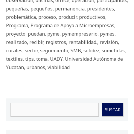
observación
,
oficinas
,
ofrece
,
operación
,
participantes
,
pequeñas
,
pequeños
,
permanencia
,
presidentes
,
problemática
,
proceso
,
producir
,
productivos
,
Programa
,
Programa de Apoyo a Microempresas
,
proyecto
,
puedan
,
pyme
,
pymempresario
,
pymes
,
realizado
,
recibir
,
registros
,
rentabilidad.
,
revisión
,
rurales
,
sector
,
seguimiento
,
SMB
,
solidez
,
sometidas
,
textiles
,
tips
,
toma
,
UADY
,
Universidad Autónoma de
Yucatán
,
urbanos
,
viabilidad
Buscar
BUSCAR