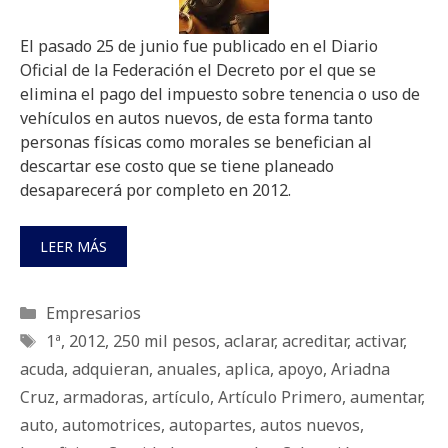
El pasado 25 de junio fue publicado en el Diario
Oficial de la Federación el Decreto por el que se
elimina el pago del impuesto sobre tenencia o uso de
vehículos en autos nuevos, de esta forma tanto
personas físicas como morales se benefician al
descartar ese costo que se tiene planeado
desaparecerá por completo en 2012.
LEER MÁS
Categorías
Empresarios
Etiquetas
1ª
,
2012
,
250 mil pesos
,
aclarar
,
acreditar
,
activar
,
acuda
,
adquieran
,
anuales
,
aplica
,
apoyo
,
Ariadna
Cruz
,
armadoras
,
artículo
,
Artículo Primero
,
aumentar
,
auto
,
automotrices
,
autopartes
,
autos nuevos
,