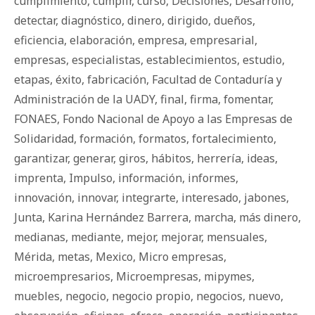
cumplimiento
,
cumplir
,
curso
,
Decisiones
,
Desarrollo
,
detectar
,
diagnóstico
,
dinero
,
dirigido
,
dueños
,
eficiencia
,
elaboración
,
empresa
,
empresarial
,
empresas
,
especialistas
,
establecimientos
,
estudio
,
etapas
,
éxito
,
fabricación
,
Facultad de Contaduría y
Administración de la UADY
,
final
,
firma
,
fomentar
,
FONAES
,
Fondo Nacional de Apoyo a las Empresas de
Solidaridad
,
formación
,
formatos
,
fortalecimiento
,
garantizar
,
generar
,
giros
,
há­bi­tos
,
herrería
,
ideas
,
imprenta
,
Impulso
,
información
,
informes
,
innovación
,
innovar
,
integrarte
,
interesado
,
jabones
,
Junta
,
Karina Hernández Barrera
,
marcha
,
más dinero
,
medianas
,
mediante
,
mejor
,
mejorar
,
mensuales
,
Mérida
,
metas
,
Mexico
,
Micro empresas
,
microempresarios
,
Microempresas
,
mipymes
,
muebles
,
negocio
,
negocio propio
,
negocios
,
nuevo
,