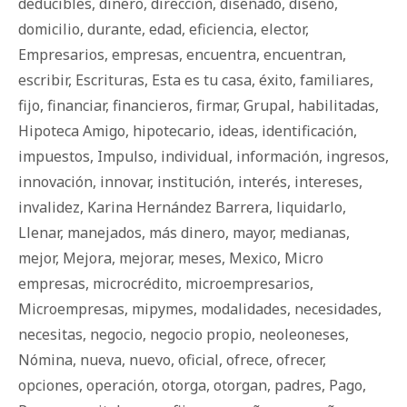
deducibles
,
dinero
,
dirección
,
diseñado
,
diseño
,
domicilio
,
durante
,
edad
,
eficiencia
,
elector
,
Empresarios
,
empresas
,
encuentra
,
encuentran
,
escribir
,
Escrituras
,
Esta es tu casa
,
éxito
,
familiares
,
fijo
,
financiar
,
financieros
,
firmar
,
Grupal
,
habilitadas
,
Hipoteca Amigo
,
hipotecario
,
ideas
,
identificación
,
impuestos
,
Impulso
,
individual
,
información
,
ingresos
,
innovación
,
innovar
,
institución
,
interés
,
intereses
,
invalidez
,
Karina Hernández Barrera
,
liquidarlo
,
Llenar
,
manejados
,
más dinero
,
mayor
,
medianas
,
mejor
,
Mejora
,
mejorar
,
meses
,
Mexico
,
Micro
empresas
,
microcrédito
,
microempresarios
,
Microempresas
,
mipymes
,
modalidades
,
necesidades
,
necesitas
,
negocio
,
negocio propio
,
neoleoneses
,
Nómina
,
nueva
,
nuevo
,
oficial
,
ofrece
,
ofrecer
,
opciones
,
operación
,
otorga
,
otorgan
,
padres
,
Pago
,