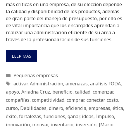
más críticas en una empresa, de su elección depende
la calidad y disponibilidad de los productos, además
de gran parte del manejo de presupuesto, por ello es
de vital importancia que los encargados aprendan a
realizar una administración eficiente de su área a
través de la profesionalización de sus funciones.
LEER MÁS
Categorías
Pequeñas empresas
Etiquetas
activar
,
Administración
,
amenazas
,
análisis FODA
,
apoyo
,
Ariadna Cruz
,
beneficio
,
calidad
,
comenzar
,
compañías
,
competitividad
,
comprar
,
conectar
,
costo
,
curso
,
Debilidades
,
dinero
,
eficiencia
,
empresas
,
ética
,
éxito
,
fortalezas
,
funciones
,
ganar
,
ideas
,
Impulso
,
innovación
,
innovar
,
inventario
,
inversión
,
JMario