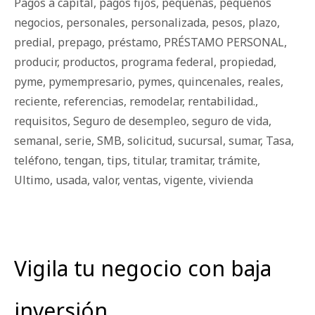
Pagos a capital
,
pagos fijos
,
pequeñas
,
pequeños
negocios
,
personales
,
personalizada
,
pesos
,
plazo
,
predial
,
prepago
,
préstamo
,
PRÉSTAMO PERSONAL
,
producir
,
productos
,
programa federal
,
propiedad
,
pyme
,
pymempresario
,
pymes
,
quincenales
,
reales
,
reciente
,
referencias
,
remodelar
,
rentabilidad.
,
requisitos
,
Seguro de desempleo
,
seguro de vida
,
semanal
,
serie
,
SMB
,
solicitud
,
sucursal
,
sumar
,
Tasa
,
teléfono
,
tengan
,
tips
,
titular
,
tramitar
,
trámite
,
Ultimo
,
usada
,
valor
,
ventas
,
vigente
,
vivienda
Vigila tu negocio con baja
inversión