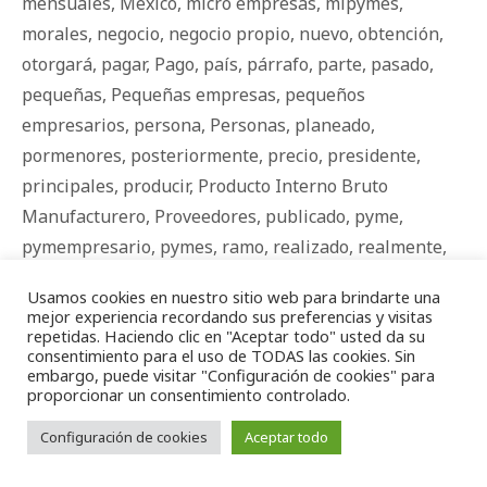
mensuales
,
Mexico
,
micro empresas
,
mipymes
,
morales
,
negocio
,
negocio propio
,
nuevo
,
obtención
,
otorgará
,
pagar
,
Pago
,
país
,
párrafo
,
parte
,
pasado
,
pequeñas
,
Pequeñas empresas
,
pequeños
empresarios
,
persona
,
Personas
,
planeado
,
pormenores
,
posteriormente
,
precio
,
presidente
,
principales
,
producir
,
Producto Interno Bruto
Manufacturero
,
Proveedores
,
publicado
,
pyme
,
pymempresario
,
pymes
,
ramo
,
realizado
,
realmente
,
receptores
,
rentabilidad.
,
representa
,
sector
,
sector
Usamos cookies en nuestro sitio web para brindarte una
automotriz
,
señala
,
SMB
,
tendrá
,
tenencia
,
Tercer
,
mejor experiencia recordando sus preferencias y visitas
repetidas. Haciendo clic en "Aceptar todo" usted da su
tips
,
usados
,
uso
,
valor
,
vehículos
,
vendedor
,
venta
,
consentimiento para el uso de TODAS las cookies. Sin
vigor
embargo, puede visitar "Configuración de cookies" para
proporcionar un consentimiento controlado.
Configuración de cookies
Aceptar todo
MÁS