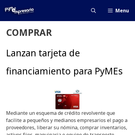
Saltar
al
Menu
contenido
COMPRAR
Lanzan tarjeta de
financiamiento para PyMEs
Mediante un esquema de crédito revolvente que
facilite a pequeños y medianos empresarios el pago a
proveedores, liberar su nómina, comprar inventarios,
activos fijos, maquinaria o equipo de transporte,