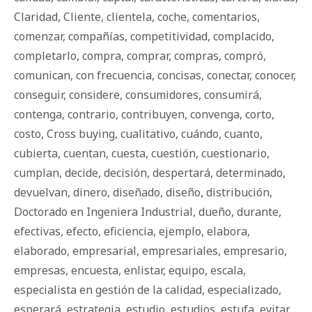
Claridad
,
Cliente
,
clientela
,
coche
,
comentarios
,
comenzar
,
compañías
,
competitividad
,
complacido
,
completarlo
,
compra
,
comprar
,
compras
,
compró
,
comunican
,
con frecuencia
,
concisas
,
conectar
,
conocer
,
conseguir
,
considere
,
consumidores
,
consumirá
,
contenga
,
contrario
,
contribuyen
,
convenga
,
corto
,
costo
,
Cross buying
,
cualitativo
,
cuándo
,
cuanto
,
cubierta
,
cuentan
,
cuesta
,
cuestión
,
cuestionario
,
cumplan
,
decide
,
decisión
,
despertará
,
determinado
,
devuelvan
,
dinero
,
diseñado
,
diseño
,
distribución
,
Doctorado en Ingeniera Industrial
,
dueño
,
durante
,
efectivas
,
efecto
,
eficiencia
,
ejemplo
,
elabora
,
elaborado
,
empresarial
,
empresariales
,
empresario
,
empresas
,
encuesta
,
enlistar
,
equipo
,
escala
,
especialista en gestión de la calidad
,
especializado
,
esperará
,
estrategia
,
estudio
,
estudios
,
estufa
,
evitar
,