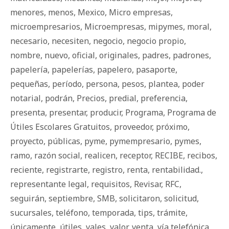
menores
,
menos
,
Mexico
,
Micro empresas
,
microempresarios
,
Microempresas
,
mipymes
,
moral
,
necesario
,
necesiten
,
negocio
,
negocio propio
,
nombre
,
nuevo
,
oficial
,
originales
,
padres
,
padrones
,
papelería
,
papelerías
,
papelero
,
pasaporte
,
pequeñas
,
período
,
persona
,
pesos
,
plantea
,
poder
notarial
,
podrán
,
Precios
,
predial
,
preferencia
,
presenta
,
presentar
,
producir
,
Programa
,
Programa de
Útiles Escolares Gratuitos
,
proveedor
,
próximo
,
proyecto
,
públicas
,
pyme
,
pymempresario
,
pymes
,
ramo
,
razón social
,
realicen
,
receptor
,
RECIBE
,
recibos
,
reciente
,
registrarte
,
registro
,
renta
,
rentabilidad.
,
representante legal
,
requisitos
,
Revisar
,
RFC
,
seguirán
,
septiembre
,
SMB
,
solicitaron
,
solicitud
,
sucursales
,
teléfono
,
temporada
,
tips
,
trámite
,
únicamente
,
útiles
,
vales
,
valor
,
venta
,
vía telefónica
,