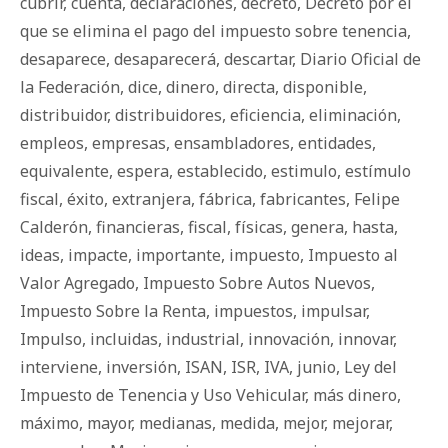
cubrir
,
cuenta
,
declaraciones
,
decreto
,
Decreto por el
que se elimina el pago del impuesto sobre tenencia
,
desaparece
,
desaparecerá
,
descartar
,
Diario Oficial de
la Federación
,
dice
,
dinero
,
directa
,
disponible
,
distribuidor
,
distribuidores
,
eficiencia
,
eliminación
,
empleos
,
empresas
,
ensambladores
,
entidades
,
equivalente
,
espera
,
establecido
,
estimulo
,
estímulo
fiscal
,
éxito
,
extranjera
,
fábrica
,
fabricantes
,
Felipe
Calderón
,
financieras
,
fiscal
,
físicas
,
genera
,
hasta
,
ideas
,
impacte
,
importante
,
impuesto
,
Impuesto al
Valor Agregado
,
Impuesto Sobre Autos Nuevos
,
Impuesto Sobre la Renta
,
impuestos
,
impulsar
,
Impulso
,
incluidas
,
industrial
,
innovación
,
innovar
,
interviene
,
inversión
,
ISAN
,
ISR
,
IVA
,
junio
,
Ley del
Impuesto de Tenencia y Uso Vehicular
,
más dinero
,
máximo
,
mayor
,
medianas
,
medida
,
mejor
,
mejorar
,