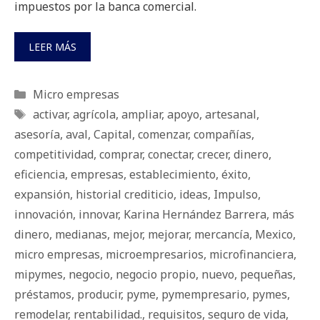
impuestos por la banca comercial.
LEER MÁS
Categorías
Micro empresas
Etiquetas
activar
,
agrícola
,
ampliar
,
apoyo
,
artesanal
,
asesoría
,
aval
,
Capital
,
comenzar
,
compañías
,
competitividad
,
comprar
,
conectar
,
crecer
,
dinero
,
eficiencia
,
empresas
,
establecimiento
,
éxito
,
expansión
,
historial crediticio
,
ideas
,
Impulso
,
innovación
,
innovar
,
Karina Hernández Barrera
,
más
dinero
,
medianas
,
mejor
,
mejorar
,
mercancía
,
Mexico
,
micro empresas
,
microempresarios
,
microfinanciera
,
mipymes
,
negocio
,
negocio propio
,
nuevo
,
pequeñas
,
préstamos
,
producir
,
pyme
,
pymempresario
,
pymes
,
remodelar
,
rentabilidad.
,
requisitos
,
seguro de vida
,