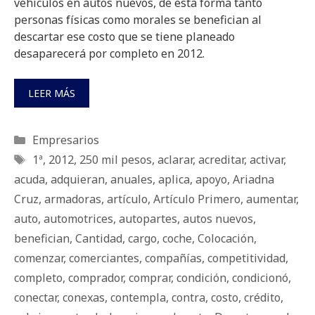
vehículos en autos nuevos, de esta forma tanto
personas físicas como morales se benefician al
descartar ese costo que se tiene planeado
desaparecerá por completo en 2012.
LEER MÁS
Categorías
Empresarios
Etiquetas
1ª
,
2012
,
250 mil pesos
,
aclarar
,
acreditar
,
activar
,
acuda
,
adquieran
,
anuales
,
aplica
,
apoyo
,
Ariadna
Cruz
,
armadoras
,
artículo
,
Artículo Primero
,
aumentar
,
auto
,
automotrices
,
autopartes
,
autos nuevos
,
benefician
,
Cantidad
,
cargo
,
coche
,
Colocación
,
comenzar
,
comerciantes
,
compañías
,
competitividad
,
completo
,
comprador
,
comprar
,
condición
,
condicionó
,
conectar
,
conexas
,
contempla
,
contra
,
costo
,
crédito
,