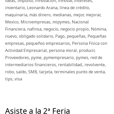
ideas
,
Impulso
,
innovación
,
innovar
,
intereses
,
inventario
,
Leonardo Arana
,
línea de crédito
,
maquinaria
,
más dinero
,
medianas
,
mejor
,
mejorar
,
Mexico
,
Microempresas
,
mipymes
,
Nacional
Financiera
,
nafinsa
,
negocio
,
negocio propio
,
Nómina
,
nuevo
,
obligado solidario
,
Pago
,
pequeñas
,
Pequeñas
empresas
,
pequeños empresarios
,
Persona Física con
Actividad Empresarial
,
persona moral
,
producir
,
Proveedores
,
pyme
,
pymempresario
,
pymes
,
red de
intermediarios financieros
,
rentabilidad.
,
revolvente
,
robo
,
saldo
,
SMB
,
tarjeta
,
terminales punto de venta
,
tips
,
visa
Asiste a la 2ª Feria