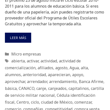
El próximo 23 de agosto inicia el ciclo escolar 2010-
2011 para los alumnos de educación básica. Si eres
dueño de una papelería, aún puedes registrarte como
proveedor oficial del Programa de Útiles Escolares
Gratuitos y aprovechar la temporada alta.
LEER MÁS
Categorías
Micro empresas
Etiquetas
abierta
,
activar
,
actividad
,
actividad de
comercialización
,
afiliados
,
agosto
,
Agua
,
alta
,
alumnos
,
anterioridad
,
aparecieran
,
apoyo
,
aprovechar
,
arrendador
,
arrendamiento
,
Banca Afirme
,
básica
,
CANACO
,
canje
,
canjeados
,
capitalinos
,
cartilla
de servicio militar nacional
,
Cédula identificación
fiscal
,
Centro
,
ciclo
,
ciudad de México
,
comenzar
,
comercio
,
compañías
,
competitividad
,
compra venta
,