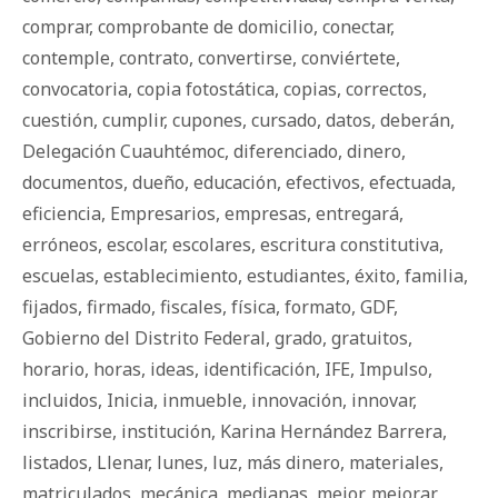
comprar
,
comprobante de domicilio
,
conectar
,
contemple
,
contrato
,
convertirse
,
conviértete
,
convocatoria
,
copia fotostática
,
copias
,
correctos
,
cuestión
,
cumplir
,
cupones
,
cursado
,
datos
,
deberán
,
Delegación Cuauhtémoc
,
diferenciado
,
dinero
,
documentos
,
dueño
,
educación
,
efectivos
,
efectuada
,
eficiencia
,
Empresarios
,
empresas
,
entregará
,
erróneos
,
escolar
,
escolares
,
escritura constitutiva
,
escuelas
,
establecimiento
,
estudiantes
,
éxito
,
familia
,
fijados
,
firmado
,
fiscales
,
física
,
formato
,
GDF
,
Gobierno del Distrito Federal
,
grado
,
gratuitos
,
horario
,
horas
,
ideas
,
identificación
,
IFE
,
Impulso
,
incluidos
,
Inicia
,
inmueble
,
innovación
,
innovar
,
inscribirse
,
institución
,
Karina Hernández Barrera
,
listados
,
Llenar
,
lunes
,
luz
,
más dinero
,
materiales
,
matriculados
,
mecánica
,
medianas
,
mejor
,
mejorar
,