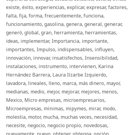
existe
,
éxito
,
experiencias
,
explicar
,
expresar
,
factores
,
falta
,
fija
,
forma
,
frecuentemente
,
funciona
,
funcionamiento
,
gasolina
,
genera
,
general
,
generar
,
generó
,
global
,
gran
,
herramienta
,
herramientas
,
ideas
,
implementar
,
Importancia
,
importante
,
importantes
,
Impulso
,
indispensables
,
influyen
,
innovación
,
innovar
,
insatisfechos
,
Insensibilidad
,
instalaciones
,
instrumento
,
intervienen
,
Karina
Hernández Barrera
,
Laura Ilzarbe Izquierdo
,
lavadora
,
lineales
,
lleno
,
marca
,
más dinero
,
mayor
,
medianas
,
medio
,
mejor
,
mejorar
,
mejores
,
menos
,
Mexico
,
Micro empresas
,
microempresarios
,
Microempresas
,
mínimas
,
mipymes
,
mirar
,
modo
,
molestia
,
motor
,
mucha
,
muchas veces
,
necesidad
,
necesite
,
negocio
,
negocio propio
,
novedosas
,
nuevamente
,
nuevo
,
obtener
,
obtenga
,
opción
,