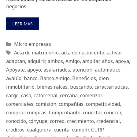
negocios.
LEER MÁS
Categorías
Micro empresas
Etiquetas
Acta de matrimonio
,
acta de nacimiento
,
activar
,
adaptan
,
adquirir
,
ambos
,
Amigo
,
ampliar
,
años
,
apoya
,
Apóyate
,
apoyo
,
asalariados
,
atención
,
automático
,
avalúo
,
banco
,
Banco Amigo
,
Beneficios
,
bien
inmobiliario
,
bienes raíces
,
buscando
,
características
,
cargo
,
casa
,
catorcenal
,
cercana
,
comenzar
,
comerciales
,
comisión
,
compañías
,
competitividad
,
comprar
,
compras
,
Comprobante
,
conectar
,
conocer
,
conocido
,
cónyuge
,
correo
,
crecimiento
,
credencial
,
créditos
,
cualquiera
,
cuenta
,
cumplir
,
CURP
,