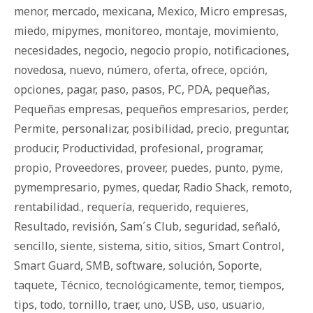
menor
,
mercado
,
mexicana
,
Mexico
,
Micro empresas
,
miedo
,
mipymes
,
monitoreo
,
montaje
,
movimiento
,
necesidades
,
negocio
,
negocio propio
,
notificaciones
,
novedosa
,
nuevo
,
número
,
oferta
,
ofrece
,
opción
,
opciones
,
pagar
,
paso
,
pasos
,
PC
,
PDA
,
pequeñas
,
Pequeñas empresas
,
pequeños empresarios
,
perder
,
Permite
,
personalizar
,
posibilidad
,
precio
,
preguntar
,
producir
,
Productividad
,
profesional
,
programar
,
propio
,
Proveedores
,
proveer
,
puedes
,
punto
,
pyme
,
pymempresario
,
pymes
,
quedar
,
Radio Shack
,
remoto
,
rentabilidad.
,
requería
,
requerido
,
requieres
,
Resultado
,
revisión
,
Sam´s Club
,
seguridad
,
señaló
,
sencillo
,
siente
,
sistema
,
sitio
,
sitios
,
Smart Control
,
Smart Guard
,
SMB
,
software
,
solución
,
Soporte
,
taquete
,
Técnico
,
tecnológicamente
,
temor
,
tiempos
,
tips
,
todo
,
tornillo
,
traer
,
uno
,
USB
,
uso
,
usuario
,