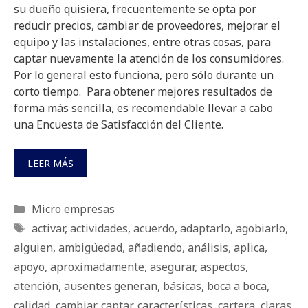
su dueño quisiera, frecuentemente se opta por
reducir precios, cambiar de proveedores, mejorar el
equipo y las instalaciones, entre otras cosas, para
captar nuevamente la atención de los consumidores.
Por lo general esto funciona, pero sólo durante un
corto tiempo. Para obtener mejores resultados de
forma más sencilla, es recomendable llevar a cabo
una Encuesta de Satisfacción del Cliente.
LEER MÁS
Categorías
Micro empresas
Etiquetas
activar
,
actividades
,
acuerdo
,
adaptarlo
,
agobiarlo
,
alguien
,
ambigüedad
,
añadiendo
,
análisis
,
aplica
,
apoyo
,
aproximadamente
,
asegurar
,
aspectos
,
atención
,
ausentes generan
,
básicas
,
boca a boca
,
calidad
,
cambiar
,
captar
,
características
,
cartera
,
claras
,