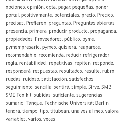
opciones
,
opinión
,
opta
,
pagar
,
pequeñas
,
poner
,
portal
,
positivamente
,
potenciales
,
precio
,
Precios
,
precisas
,
Prefieren
,
preguntas
,
Preguntas abiertas
,
presencia
,
primera
,
producir
,
producto
,
propaganda
,
propiedades
,
Proveedores
,
público
,
pyme
,
pymempresario
,
pymes
,
quisiera
,
reaparece
,
recomendable
,
recomienda
,
reducir
,
refrigerador
,
regla
,
rentabilidad.
,
repetitivas
,
repiten
,
responde
,
responderá
,
respuestas
,
resultados
,
resulte
,
rubro
,
ruedas
,
ruidoso
,
satisfacción
,
satisfechos
,
seguimiento
,
sencilla
,
sentirá
,
simple
,
Sirve
,
SMB
,
SME Toolkit
,
subidas
,
suficiente
,
sugerencias
,
sumario
,
Tanque
,
Technische Universität Berlin
,
tendrá
,
tiempo
,
tips
,
titubean
,
una vez al mes
,
valora
,
variables
,
varios
,
veces