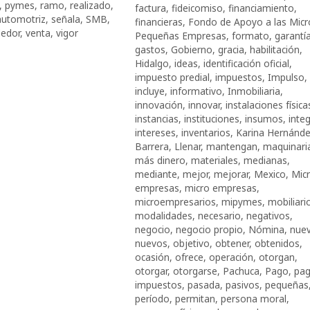
,
pymes
,
ramo
,
realizado
,
factura
,
fideicomiso
,
financiamiento
,
automotriz
,
señala
,
SMB
,
financieras
,
Fondo de Apoyo a las Micr
edor
,
venta
,
vigor
Pequeñas Empresas
,
formato
,
garantí
gastos
,
Gobierno
,
gracia
,
habilitación
,
Hidalgo
,
ideas
,
identificación oficial
,
impuesto predial
,
impuestos
,
Impulso
,
incluye
,
informativo
,
Inmobiliaria
,
innovación
,
innovar
,
instalaciones física
instancias
,
instituciones
,
insumos
,
integ
intereses
,
inventarios
,
Karina Hernánd
Barrera
,
Llenar
,
mantengan
,
maquinari
más dinero
,
materiales
,
medianas
,
mediante
,
mejor
,
mejorar
,
Mexico
,
Mic
empresas
,
micro empresas
,
microempresarios
,
mipymes
,
mobiliari
modalidades
,
necesario
,
negativos
,
negocio
,
negocio propio
,
Nómina
,
nue
nuevos
,
objetivo
,
obtener
,
obtenidos
,
ocasión
,
ofrece
,
operación
,
otorgan
,
otorgar
,
otorgarse
,
Pachuca
,
Pago
,
pag
impuestos
,
pasada
,
pasivos
,
pequeñas
período
,
permitan
,
persona moral
,