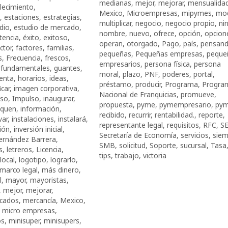
medianas
,
mejor
,
mejorar
,
mensualida
lecimiento
,
Mexico
,
Microempresas
,
mipymes
,
mo
,
estaciones
,
estrategias
,
multiplicar
,
negocio
,
negocio propio
,
ni
dio
,
estudio de mercado
,
nombre
,
nuevo
,
ofrece
,
opción
,
opcion
tencia
,
éxito
,
exitoso
,
operan
,
otorgado
,
Pago
,
país
,
pensan
ctor
,
factores
,
familias
,
pequeñas
,
Pequeñas empresas
,
peque
s
,
Frecuencia
,
frescos
,
empresarios
,
persona física
,
persona
,
fundamentales
,
guantes
,
moral
,
plazo
,
PNF
,
poderes
,
portal
,
enta
,
horarios
,
ideas
,
préstamo
,
producir
,
Programa
,
Progra
icar
,
imagen corporativa
,
Nacional de Franquicias
,
promueve
,
oso
,
Impulso
,
inaugurar
,
propuesta
,
pyme
,
pymempresario
,
py
iquen
,
información
,
recibido
,
recurrir
,
rentabilidad.
,
reporte
,
var
,
instalaciones
,
instalará
,
representante legal
,
requisitos
,
RFC
,
S
ión
,
inversión inicial
,
Secretaría de Economía
,
servicios
,
siem
ernández Barrera
,
SMB
,
solicitud
,
Soporte
,
sucursal
,
Tasa
s
,
letreros
,
Licencia
,
tips
,
trabajo
,
victoria
local
,
logotipo
,
lograrlo
,
marco legal
,
más dinero
,
l
,
mayor
,
mayoristas
,
,
mejor
,
mejorar
,
cados
,
mercancía
,
Mexico
,
,
micro empresas
,
os
,
minisuper
,
minisupers
,