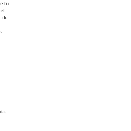
e tu
el
r de
s
ada
,