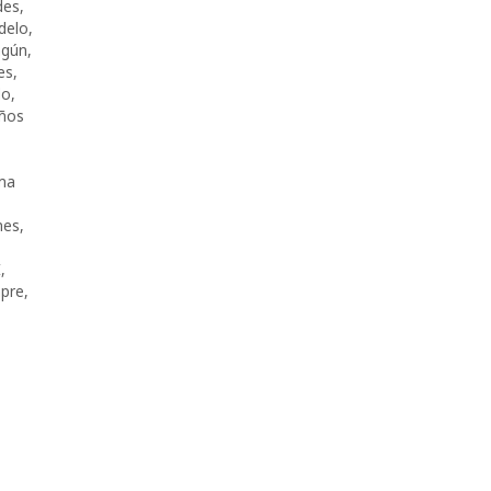
des
,
delo
,
ngún
,
es
,
do
,
ños
ma
mes
,
E
,
pre
,
,