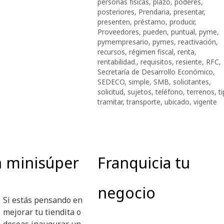
personas físicas
,
plazo
,
poderes
,
posteriores
,
Prendaria
,
presentar
,
presenten
,
préstamo
,
producir
,
Proveedores
,
pueden
,
puntual
,
pyme
,
pymempresario
,
pymes
,
reactivación
,
recursos
,
régimen fiscal
,
renta
,
rentabilidad.
,
requisitos
,
resiente
,
RFC
,
Secretaría de Desarrollo Económico
,
SEDECO
,
simple
,
SMB
,
solicitantes
,
solicitud
,
sujetos
,
teléfono
,
terrenos
,
t
tramitar
,
transporte
,
ubicado
,
vigente
n minisúper
Franquicia tu
negocio
Si estás pensando en
mejorar tu tiendita o
deseas inaugurar un