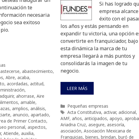
Si has logrado qu
ontinuación te
empresa alcance 
información necesaria
éxito con el pasa
gocio sea exitoso
los años y estás pensando en
ipio.
expandir tu victoria, una opción e
convertirte en franquiciador, bajo
esta dinámica la marca de tu
empresa llegará a más puntos y
consolidarás la imagen de tu
sas
negocio.
astecerse
,
abastecimiento
,
os
,
Abre
,
acaba
,
to
,
acordadas
,
actitud
,
LEER MÁS
ministración
,
adquirir
,
ahorrase
,
Aire
alimentos
,
amable
,
Categorías
Pequeñas empresas
azas
,
amplios
,
análisis
,
Etiquetas
Acta Constitutiva
,
activar
,
adicional
,
iarte
,
anuncio
,
apartado
,
AMF
,
años
,
anticipados
,
apoyo
,
aprob
rea de Primer Contacto
,
Ariadna Cruz
,
asegure
,
asesoría
,
seo personal
,
aspectos
,
asociación
,
Asociación Mexicana de
r
,
Atiende
,
auxilia
,
Franquicias
,
bienes
,
brindan
,
buró de