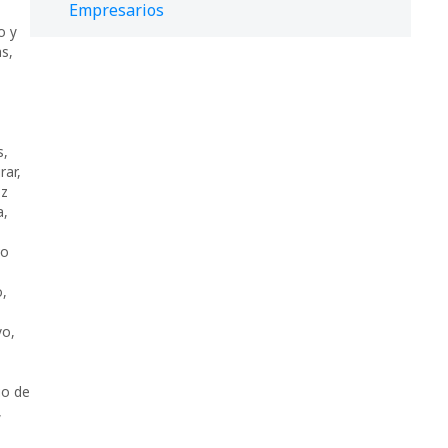
Empresarios
o y
as
,
s
,
rar
,
ez
a
,
ro
o
,
vo
,
o de
,