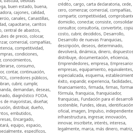
l
,
báscula
,
bebidas
crédito
,
cargo
,
carta declaratoria
,
cede
,
ega
,
buen estado
,
buena
,
cero
,
comenzar
,
comercial
,
compañías
,
radora
,
cajones
,
calidad
,
compartir
,
competitividad
,
comprobant
ercio
,
canales
,
Canastillas
,
domicilio
,
conectar
,
consiste
,
consolida
dad
,
capacitarse
,
carritos
consultor
,
consultoría
,
convertirte
,
copi
o
,
central de abastos
,
costo
,
cubrir
,
decididos
,
Desarrollo
,
lubes de precio
,
colocar
,
Desarrollo de nuevas Franquicias
,
zar
,
comercial
,
compañías
,
descripción
,
deseos
,
determinado
,
tencia
,
competitividad
,
devolverá
,
dinámica
,
dinero
,
dispuesto
ompras
,
condiciones
,
distribuye
,
documentación
,
eficiencia
,
r
,
conocimientos
,
Emprendedores
,
empresa
,
Empresario
derarse
,
consumo
,
empresas
,
equipamiento
,
equivalentes
or
,
contar
,
continuación
,
especializada
,
esquema
,
establecimien
ROL
,
corredores públicos
,
éxito
,
expandir
,
experiencia
,
facilidades
,
ubran
,
cubrir
,
cumplir
,
financiamiento
,
firmada
,
firmas
,
formar
manda
,
demandan
,
deseas
,
fórmula
,
franquicia
,
franquiciador
,
inado
,
diagnóstico FODA
,
franquicias
,
Fundación para el desarrol
ios de mayoristas
,
diseñar
,
sostenible
,
Fundes
,
ideas
,
identificació
bución
,
distribuir
,
dueño
,
oficial
,
imagen
,
Impulso
,
independiente
ntos
,
embutidos
,
infraestructura
,
ingresar
,
innovación
,
resas
,
Encargado
,
innovar
,
inscribirte
,
interés
,
interesa
,
ntará
,
equipo
,
espacio
,
legalmente
,
marca
,
más dinero
,
matriz
pecialmente
,
específicos
,