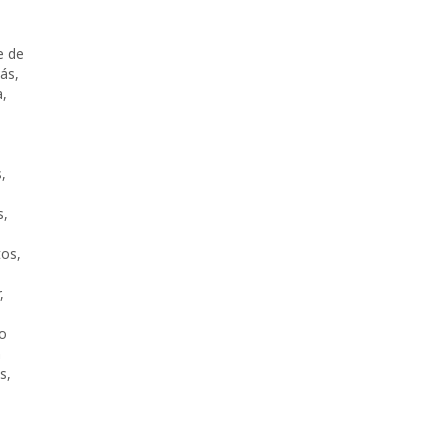
e de
rás
,
a
,
s
,
s
,
,
tos
,
,
lo
n
s
,
,