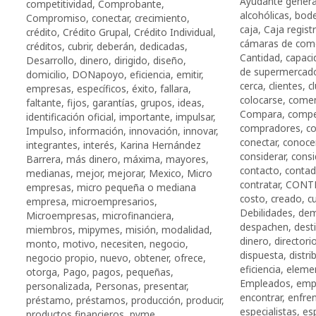
Ayudante genera
competitividad
,
Comprobante
,
alcohólicas
,
bod
Compromiso
,
conectar
,
crecimiento
,
caja
,
Caja regist
crédito
,
Crédito Grupal
,
Crédito Individual
,
cámaras de com
créditos
,
cubrir
,
deberán
,
dedicadas
,
Cantidad
,
capaci
Desarrollo
,
dinero
,
dirigido
,
diseño
,
de supermercad
domicilio
,
DONapoyo
,
eficiencia
,
emitir
,
cerca
,
clientes
,
c
empresas
,
específicos
,
éxito
,
fallara
,
colocarse
,
comen
faltante
,
fijos
,
garantías
,
grupos
,
ideas
,
Compara
,
compe
identificación oficial
,
importante
,
impulsar
,
compradores
,
c
Impulso
,
información
,
innovación
,
innovar
,
conectar
,
conoce
integrantes
,
interés
,
Karina Hernández
considerar
,
consi
Barrera
,
más dinero
,
máxima
,
mayores
,
contacto
,
contad
medianas
,
mejor
,
mejorar
,
Mexico
,
Micro
contratar
,
CONT
empresas
,
micro pequeña o mediana
costo
,
creado
,
c
empresa
,
microempresarios
,
Debilidades
,
de
Microempresas
,
microfinanciera
,
despachen
,
dest
miembros
,
mipymes
,
misión
,
modalidad
,
dinero
,
director
monto
,
motivo
,
necesiten
,
negocio
,
dispuesta
,
distri
negocio propio
,
nuevo
,
obtener
,
ofrece
,
eficiencia
,
eleme
otorga
,
Pago
,
pagos
,
pequeñas
,
Empleados
,
emp
personalizada
,
Personas
,
presentar
,
encontrar
,
enfre
préstamo
,
préstamos
,
producción
,
producir
,
especialistas
,
es
productos financieros
,
pyme
,