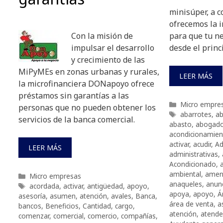
minisúper, a c
ofrecemos la 
Con la misión de
para que tu ne
impulsar el desarrollo
desde el princ
y crecimiento de las
MiPyMEs en zonas urbanas y rurales,
LEER MÁS
la microfinanciera DONapoyo ofrece
préstamos sin garantías a las
Categorías
Micro empre
personas que no pueden obtener los
Etiquetas
abarrotes
,
ab
servicios de la banca comercial.
abasto
,
abogad
acondicionamien
activar
,
acudir
,
Ad
LEER MÁS
administrativas
,
Acondicionado
,
ambiental
,
amen
Categorías
Micro empresas
anaqueles
,
anunc
Etiquetas
acordada
,
activar
,
antigüedad
,
apoyo
,
apoya
,
apoyo
,
Á
asesoría
,
asumen
,
atención
,
avales
,
Banca
,
área de venta
,
a
bancos
,
Beneficios
,
Cantidad
,
cargo
,
atención
,
atende
comenzar
,
comercial
,
comercio
,
compañías
,