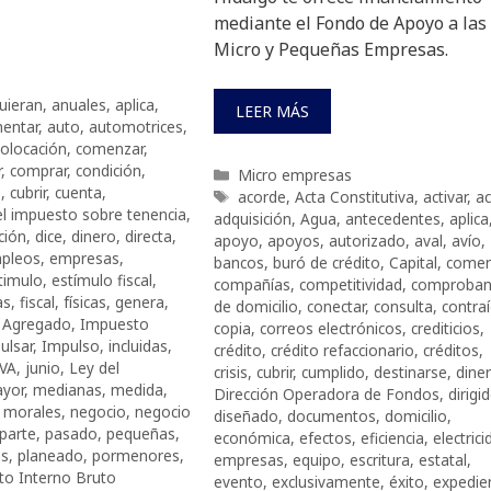
mediante el Fondo de Apoyo a las
Micro y Pequeñas Empresas.
uieran
,
anuales
,
aplica
,
LEER MÁS
entar
,
auto
,
automotrices
,
olocación
,
comenzar
,
r
,
comprar
,
condición
,
Categorías
Micro empresas
o
,
cubrir
,
cuenta
,
Etiquetas
acorde
,
Acta Constitutiva
,
activar
,
ac
el impuesto sobre tenencia
,
adquisición
,
Agua
,
antecedentes
,
aplica
ción
,
dice
,
dinero
,
directa
,
apoyo
,
apoyos
,
autorizado
,
aval
,
avío
,
pleos
,
empresas
,
bancos
,
buró de crédito
,
Capital
,
comen
timulo
,
estímulo fiscal
,
compañías
,
competitividad
,
comproban
as
,
fiscal
,
físicas
,
genera
,
de domicilio
,
conectar
,
consulta
,
contra
r Agregado
,
Impuesto
copia
,
correos electrónicos
,
crediticios
,
ulsar
,
Impulso
,
incluidas
,
crédito
,
crédito refaccionario
,
créditos
,
IVA
,
junio
,
Ley del
crisis
,
cubrir
,
cumplido
,
destinarse
,
dine
yor
,
medianas
,
medida
,
Dirección Operadora de Fondos
,
dirigi
,
morales
,
negocio
,
negocio
diseñado
,
documentos
,
domicilio
,
parte
,
pasado
,
pequeñas
,
económica
,
efectos
,
eficiencia
,
electric
as
,
planeado
,
pormenores
,
empresas
,
equipo
,
escritura
,
estatal
,
to Interno Bruto
evento
,
exclusivamente
,
éxito
,
expedie