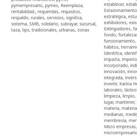
establecer
,
estab
pymempresario
,
pymes
,
Reemplaza
,
Estacionamiento
rentabilidad.
,
requeridas
,
requisitos
,
estratégica
,
estu
respaldo
,
rurales
,
servicios
,
significa
,
exhibidores
,
exis
sistema
,
SMB
,
solidario
,
subrayar
,
sucursal
,
Extinguidores
,
fa
taza
,
tips
,
tradicionales
,
urbanas
,
zonas
fondo
,
fortaleza
funcionamiento
há­bi­tos
,
herrami
Identifica
,
identif
impacta
,
imperi
incorporado
,
ind
innovación
,
inno
integrada
,
invers
invertir
,
Karina H
laborales
,
lácteo
limpieza
,
limpio
,
lugar
,
mantener
,
materia
,
materia
medianas
,
medir
membresía
,
mer
Micro empresas
microempresari