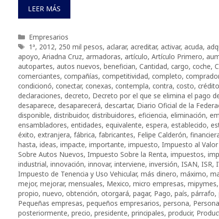
LEER MÁS
Categorías
Empresarios
Etiquetas
1ª
,
2012
,
250 mil pesos
,
aclarar
,
acreditar
,
activar
,
acuda
,
adq
apoyo
,
Ariadna Cruz
,
armadoras
,
artículo
,
Artículo Primero
,
aum
autopartes
,
autos nuevos
,
benefician
,
Cantidad
,
cargo
,
coche
,
C
comerciantes
,
compañías
,
competitividad
,
completo
,
comprado
condicionó
,
conectar
,
conexas
,
contempla
,
contra
,
costo
,
crédit
declaraciones
,
decreto
,
Decreto por el que se elimina el pago d
desaparece
,
desaparecerá
,
descartar
,
Diario Oficial de la Federa
disponible
,
distribuidor
,
distribuidores
,
eficiencia
,
eliminación
,
em
ensambladores
,
entidades
,
equivalente
,
espera
,
establecido
,
es
éxito
,
extranjera
,
fábrica
,
fabricantes
,
Felipe Calderón
,
financier
hasta
,
ideas
,
impacte
,
importante
,
impuesto
,
Impuesto al Valo
Sobre Autos Nuevos
,
Impuesto Sobre la Renta
,
impuestos
,
imp
industrial
,
innovación
,
innovar
,
interviene
,
inversión
,
ISAN
,
ISR
,
Impuesto de Tenencia y Uso Vehicular
,
más dinero
,
máximo
,
ma
mejor
,
mejorar
,
mensuales
,
Mexico
,
micro empresas
,
mipymes
propio
,
nuevo
,
obtención
,
otorgará
,
pagar
,
Pago
,
país
,
párrafo
,
Pequeñas empresas
,
pequeños empresarios
,
persona
,
Person
posteriormente
,
precio
,
presidente
,
principales
,
producir
,
Produc