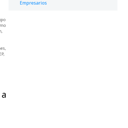
Empresarios
xpo
rno
n
,
es
,
EP
,
 a