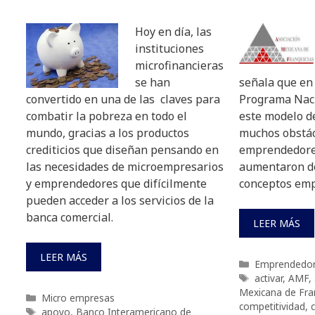
Hoy en día, las
instituciones
microfinancieras
se han
señala que en 
convertido en una de las claves para
Programa Naci
combatir la pobreza en todo el
este modelo d
mundo, gracias a los productos
muchos obstácu
crediticios que diseñan pensando en
emprendedores
las necesidades de microempresarios
aumentaron de
y emprendedores que difícilmente
conceptos emp
pueden acceder a los servicios de la
banca comercial.
LEER MÁS
LEER MÁS
Categorías
Emprendedo
Etiquetas
activar
,
AMF
,
Mexicana de Fra
Categorías
Micro empresas
competitividad
,
Etiquetas
apoyo
,
Banco Interamericano de