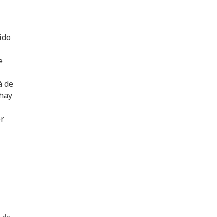
ido
e
á de
 hay
er
s de