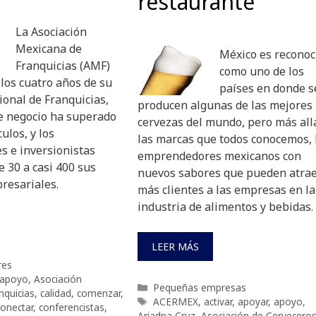
restaurante
La Asociación
Mexicana de
México es reconoc
Franquicias (AMF)
como uno de los
los cuatro años de su
países en donde s
onal de Franquicias,
producen algunas de las mejores
e negocio ha superado
cervezas del mundo, pero más all
los, y los
las marcas que todos conocemos,
 e inversionistas
emprendedores mexicanos con
 30 a casi 400 sus
nuevos sabores que pueden atra
resariales.
más clientes a las empresas en la
industria de alimentos y bebidas.
LEER MÁS
res
apoyo
,
Asociación
Categorías
Pequeñas empresas
nquicias
,
calidad
,
comenzar
,
Etiquetas
ACERMEX
,
activar
,
apoyar
,
apoyo
,
conectar
,
conferencistas
,
Ariadna Cruz
,
Asociación de Cervecero