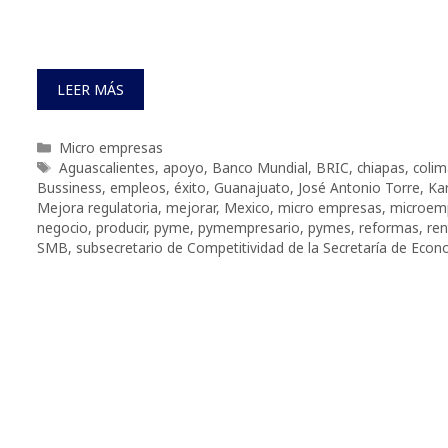
LEER MÁS
Categorías
Micro empresas
Etiquetas
Aguascalientes
,
apoyo
,
Banco Mundial
,
BRIC
,
chiapas
,
colim
Bussiness
,
empleos
,
éxito
,
Guanajuato
,
José Antonio Torre
,
Ka
Mejora regulatoria
,
mejorar
,
Mexico
,
micro empresas
,
microem
negocio
,
producir
,
pyme
,
pymempresario
,
pymes
,
reformas
,
ren
SMB
,
subsecretario de Competitividad de la Secretaría de Eco