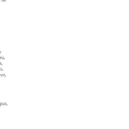
y
eu
,
s
,
as
,
evo
,
pus
,