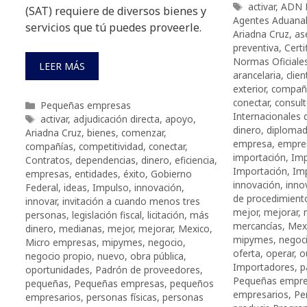
Etiquetas
activar
,
ADN E
(SAT) requiere de diversos bienes y
Agentes Aduana
servicios que tú puedes proveerle.
Ariadna Cruz
,
as
preventiva
,
Cert
Normas Oficiale
LEER MÁS
arancelaria
,
clien
exterior
,
compañ
conectar
,
consult
Categorías
Pequeñas empresas
Internacionales
Etiquetas
activar
,
adjudicación directa
,
apoyo
,
dinero
,
diplomad
Ariadna Cruz
,
bienes
,
comenzar
,
empresa
,
empre
compañías
,
competitividad
,
conectar
,
importación
,
Imp
Contratos
,
dependencias
,
dinero
,
eficiencia
,
Importación
,
Im
empresas
,
entidades
,
éxito
,
Gobierno
innovación
,
inno
Federal
,
ideas
,
Impulso
,
innovación
,
de procedimient
innovar
,
invitación a cuando menos tres
mejor
,
mejorar
,
personas
,
legislación fiscal
,
licitación
,
más
mercancías
,
Mex
dinero
,
medianas
,
mejor
,
mejorar
,
Mexico
,
mipymes
,
negoc
Micro empresas
,
mipymes
,
negocio
,
oferta
,
operar
,
o
negocio propio
,
nuevo
,
obra pública
,
Importadores
,
p
oportunidades
,
Padrón de proveedores
,
Pequeñas empr
pequeñas
,
Pequeñas empresas
,
pequeños
empresarios
,
Pe
empresarios
,
personas físicas
,
personas