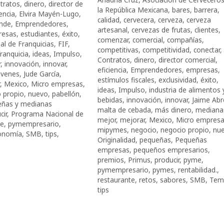
tratos
,
dinero
,
director de
la República Mexicana
,
bares
,
barrera
,
iencia
,
Elvira Mayén-Lugo
,
calidad
,
cervecera
,
cerveza
,
cerveza
nde
,
Emprendedores
,
artesanal
,
cervezas de frutas
,
clientes
,
resas
,
estudiantes
,
éxito
,
comenzar
,
comercial
,
compañías
,
al de Franquicias
,
FIF
,
competitivas
,
competitividad
,
conectar
,
franquicia
,
ideas
,
Impulso
,
Contratos
,
dinero
,
director comercial
,
r
,
innovación
,
innovar
,
eficiencia
,
Emprendedores
,
empresas
,
óvenes
,
Jude García
,
estímulos fiscales
,
exclusividad
,
éxito
,
,
Mexico
,
Micro empresas
,
ideas
,
Impulso
,
industria de alimentos 
 propio
,
nuevo
,
pabellón
,
bebidas
,
innovación
,
innovar
,
Jaime Abr
eñas y medianas
malta de cebada
,
más dinero
,
mediana
cir
,
Programa Nacional de
mejor
,
mejorar
,
Mexico
,
Micro empres
e
,
pymempresario
,
mipymes
,
negocio
,
negocio propio
,
nu
conomía
,
SMB
,
tips
,
Originalidad
,
pequeñas
,
Pequeñas
empresas
,
pequeños empresarios
,
premios
,
Primus
,
producir
,
pyme
,
pymempresario
,
pymes
,
rentabilidad.
,
restaurante
,
retos
,
sabores
,
SMB
,
Tem
tips