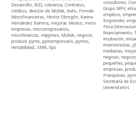
consultores
,
Con
Desarrollo
,
BID
,
cobranza
,
Contratos
,
Grupo MFV
,
efic
créditos
,
director de Mobiik
,
éxito
,
Formiik-
empleos
,
empre
MicroFinancieras
,
Héctor Obregón
,
Karina
Emprender
,
emp
Hernández Barrera
,
mejorar
,
Mexico
,
micro
Feria Internacion
empresas
,
microempresarios
,
financiamiento
,
microfinanzas
,
mipymes
,
Mobiik
,
negocio
,
incubación
,
inicia
producir
,
pyme
,
pymempresario
,
pymes
,
inversionistas
,
j
rentabilidad.
,
SMB
,
tips
medianas
,
mejor
negocio
,
negocio
pequeñas
,
pequ
empresas
,
produ
Franquicias
,
pym
Secretaría de E
universitarios