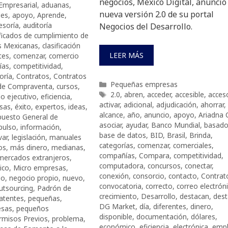
negocios, México Digital, anunció
mpresarial
,
aduanas
,
nueva versión 2.0 de su portal
les
,
apoyo
,
Aprende
,
esoría
,
auditoría
Negocios del Desarrollo.
ificados de cumplimiento de
s Mexicanas
,
clasificación
LEER MÁS
tes
,
comenzar
,
comercio
ías
,
competitividad
,
oría
,
Contratos
,
Contratos
Categorías
Pequeñas empresas
 de Compraventa
,
cursos
,
Etiquetas
2.0
,
abren
,
acceder
,
accesible
,
acces
o ejecutivo
,
eficiencia
,
activar
,
adicional
,
adjudicación
,
ahorrar
,
sas
,
éxito
,
expertos
,
ideas
,
alcance
,
año
,
anuncio
,
apoyo
,
Ariadna 
uesto General de
asociar
,
ayudar
,
Banco Mundial
,
basad
pulso
,
información
,
base de datos
,
BID
,
Brasil
,
Brinda
,
var
,
legislación
,
manuales
categorías
,
comenzar
,
comerciales
,
os
,
más dinero
,
medianas
,
compañías
,
Compara
,
competitividad
,
mercados extranjeros
,
computadora
,
concursos
,
conectar
,
ico
,
Micro empresas
,
conexión
,
consorcio
,
contacto
,
Contrat
io
,
negocio propio
,
nuevo
,
convocatoria
,
correcto
,
correo electrón
utsourcing
,
Padrón de
crecimiento
,
Desarrollo
,
destacan
,
dest
atentes
,
pequeñas
,
DG Market
,
día
,
diferentes
,
dinero
,
esas
,
pequeños
disponible
,
documentación
,
dólares
,
rmisos Previos
,
problema
,
económico
,
eficiencia
,
electrónica
,
emp