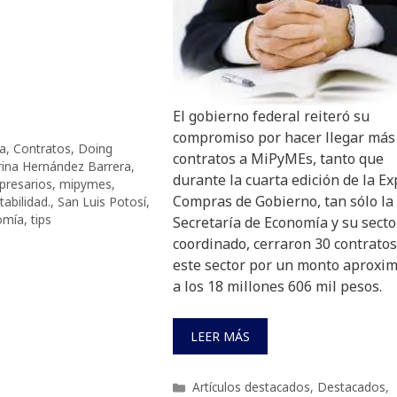
El gobierno federal reiteró su
compromiso por hacer llegar más
a
,
Contratos
,
Doing
contratos a MiPyMEs, tanto que
rina Hernández Barrera
,
durante la cuarta edición de la E
presarios
,
mipymes
,
Compras de Gobierno, tan sólo la
tabilidad.
,
San Luis Potosí
,
nomía
,
tips
Secretaría de Economía y su secto
coordinado, cerraron 30 contratos
este sector por un monto aproxi
a los 18 millones 606 mil pesos.
LEER MÁS
Categorías
Artículos destacados
,
Destacados
,