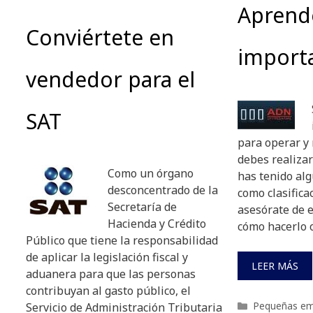
Aprend
Conviértete en
import
vendedor para el
SAT
para operar y
debes realizar
Como un órgano
has tenido al
desconcentrado de la
como clasifica
Secretaría de
asesórate de 
Hacienda y Crédito
cómo hacerlo 
Público que tiene la responsabilidad
de aplicar la legislación fiscal y
LEER MÁS
aduanera para que las personas
contribuyan al gasto público, el
Categorías
Pequeñas em
Servicio de Administración Tributaria