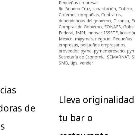
Pequeñas empresas
Etiquetas
Ariadna Cruz
,
capacitación
,
Cofeco
,
Cofemer
,
compañías
,
Contratos
,
dependencias del gobierno
,
Diconsa
,
E
Compras de Gobierno
,
FONAES
,
Gobie
Federal
,
IMPI
,
innovar
,
ISSSTE
,
licitació
Mexico
,
mipymes
,
negocio
,
Pequeñas
empresas
,
pequeños empresarios
,
proveedor
,
pyme
,
pymempresario
,
pym
Secretaría de Economía
,
SEMARNAT
,
S
SMB
,
tips
,
vender
cias
Lleva originalidad
doras de
tu bar o
s