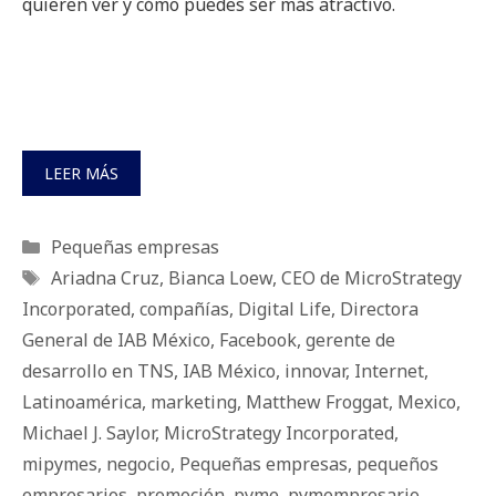
quieren ver y cómo puedes ser más atractivo.
LEER MÁS
Categorías
Pequeñas empresas
Etiquetas
Ariadna Cruz
,
Bianca Loew
,
CEO de MicroStrategy
Incorporated
,
compañías
,
Digital Life
,
Directora
General de IAB México
,
Facebook
,
gerente de
desarrollo en TNS
,
IAB México
,
innovar
,
Internet
,
Latinoamérica
,
marketing
,
Matthew Froggat
,
Mexico
,
Michael J. Saylor
,
MicroStrategy Incorporated
,
mipymes
,
negocio
,
Pequeñas empresas
,
pequeños
empresarios
,
promoción
,
pyme
,
pymempresario
,