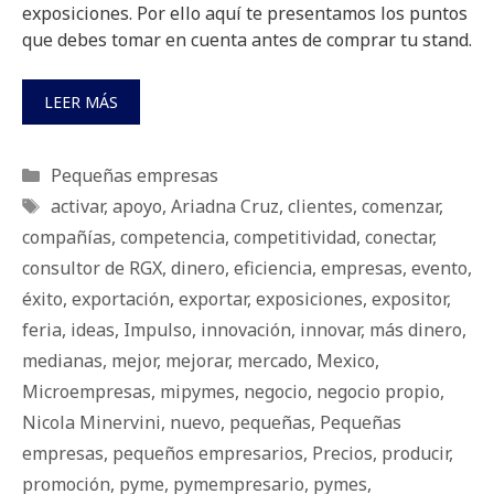
exposiciones. Por ello aquí te presentamos los puntos
que debes tomar en cuenta antes de comprar tu stand.
LEER MÁS
Categorías
Pequeñas empresas
Etiquetas
activar
,
apoyo
,
Ariadna Cruz
,
clientes
,
comenzar
,
compañías
,
competencia
,
competitividad
,
conectar
,
consultor de RGX
,
dinero
,
eficiencia
,
empresas
,
evento
,
éxito
,
exportación
,
exportar
,
exposiciones
,
expositor
,
feria
,
ideas
,
Impulso
,
innovación
,
innovar
,
más dinero
,
medianas
,
mejor
,
mejorar
,
mercado
,
Mexico
,
Microempresas
,
mipymes
,
negocio
,
negocio propio
,
Nicola Minervini
,
nuevo
,
pequeñas
,
Pequeñas
empresas
,
pequeños empresarios
,
Precios
,
producir
,
promoción
,
pyme
,
pymempresario
,
pymes
,