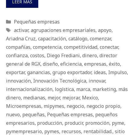
LEER MÁS
Categorías
Pequeñas empresas
Etiquetas
activar
,
agrupaciones empresariales
,
apoyo
,
Ariadna Cruz
,
capacitación
,
catálogo
,
comenzar
,
compañías
,
competencia
,
competitividad
,
conectar
,
confianza
,
costos
,
Diego Frediani
,
dinero
,
director
general de RGX
,
diseño
,
eficiencia
,
empresas
,
éxito
,
exportar
,
ganancias
,
grupo exportador
,
ideas
,
Impulso
,
innovación
,
Innovación Tecnológica
,
innovar
,
internacionalización
,
logística
,
marca
,
marketing
,
más
dinero
,
medianas
,
mejor
,
mejorar
,
Mexico
,
Microempresas
,
mipymes
,
negocio
,
negocio propio
,
nuevo
,
pequeñas
,
Pequeñas empresas
,
pequeños
empresarios
,
producción
,
producir
,
promoción
,
pyme
,
pymempresario
,
pymes
,
recursos
,
rentabilidad.
,
sitio