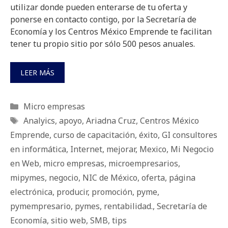
utilizar donde pueden enterarse de tu oferta y
ponerse en contacto contigo, por la Secretaría de
Economía y los Centros México Emprende te facilitan
tener tu propio sitio por sólo 500 pesos anuales.
LEER MÁS
Categorías
Micro empresas
Etiquetas
Analyics
,
apoyo
,
Ariadna Cruz
,
Centros México
Emprende
,
curso de capacitación
,
éxito
,
GI consultores
en informática
,
Internet
,
mejorar
,
Mexico
,
Mi Negocio
en Web
,
micro empresas
,
microempresarios
,
mipymes
,
negocio
,
NIC de México
,
oferta
,
página
electrónica
,
producir
,
promoción
,
pyme
,
pymempresario
,
pymes
,
rentabilidad.
,
Secretaría de
Economía
,
sitio web
,
SMB
,
tips