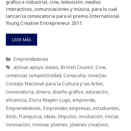
gráfico e industrial, cine, televisión, medios
interactivos, comunicaciones y música, para lo cual
lanzan la convocatoria para el premio International
Young Creative Entrepreneur 2011.
LEER MÁS
Categorías
Emprendedores
Etiquetas
activar
,
apoyo
,
bases
,
British Council
,
Cine
,
comenzar
,
competitividad
,
Conaculta
,
conectar
,
Consejo Nacional para la Cultura y las Artes
,
convocatoria
,
dinero
,
diseño gráfico
,
educación
,
eficiencia
,
Elvira Mayén-Lugo
,
emprende
,
Emprendedores
,
Emprender
,
empresas
,
estudiantes
,
éxito
,
franquicia
,
ideas
,
Impulso
,
incubación
,
iniciar
,
innovación
,
innovar
,
jóvenes
,
jóvenes creativos
,