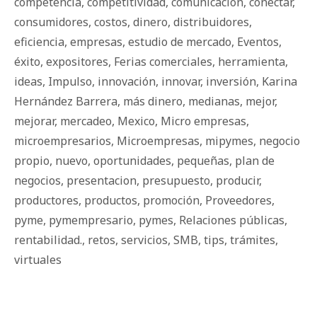
competencia
,
competitividad
,
comunicación
,
conectar
,
consumidores
,
costos
,
dinero
,
distribuidores
,
eficiencia
,
empresas
,
estudio de mercado
,
Eventos
,
éxito
,
expositores
,
Ferias comerciales
,
herramienta
,
ideas
,
Impulso
,
innovación
,
innovar
,
inversión
,
Karina
Hernández Barrera
,
más dinero
,
medianas
,
mejor
,
mejorar
,
mercadeo
,
Mexico
,
Micro empresas
,
microempresarios
,
Microempresas
,
mipymes
,
negocio
propio
,
nuevo
,
oportunidades
,
pequeñas
,
plan de
negocios
,
presentacion
,
presupuesto
,
producir
,
productores
,
productos
,
promoción
,
Proveedores
,
pyme
,
pymempresario
,
pymes
,
Relaciones públicas
,
rentabilidad.
,
retos
,
servicios
,
SMB
,
tips
,
trámites
,
virtuales