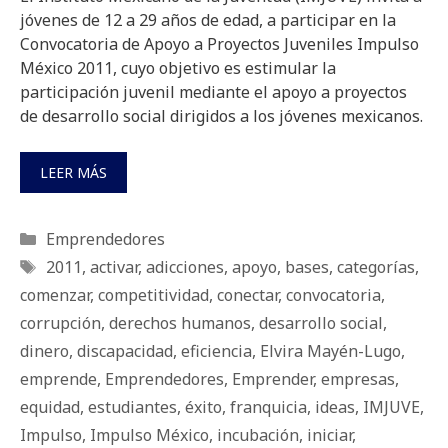
jóvenes de 12 a 29 años de edad, a participar en la
Convocatoria de Apoyo a Proyectos Juveniles Impulso
México 2011, cuyo objetivo es estimular la
participación juvenil mediante el apoyo a proyectos
de desarrollo social dirigidos a los jóvenes mexicanos.
LEER MÁS
Categorías
Emprendedores
Etiquetas
2011
,
activar
,
adicciones
,
apoyo
,
bases
,
categorías
,
comenzar
,
competitividad
,
conectar
,
convocatoria
,
corrupción
,
derechos humanos
,
desarrollo social
,
dinero
,
discapacidad
,
eficiencia
,
Elvira Mayén-Lugo
,
emprende
,
Emprendedores
,
Emprender
,
empresas
,
equidad
,
estudiantes
,
éxito
,
franquicia
,
ideas
,
IMJUVE
,
Impulso
,
Impulso México
,
incubación
,
iniciar
,