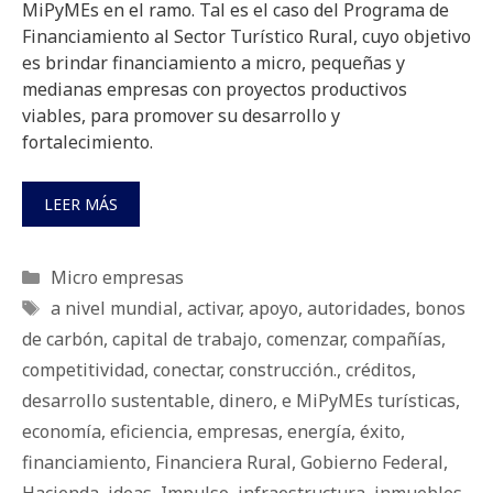
MiPyMEs en el ramo. Tal es el caso del Programa de
Financiamiento al Sector Turístico Rural, cuyo objetivo
es brindar financiamiento a micro, pequeñas y
medianas empresas con proyectos productivos
viables, para promover su desarrollo y
fortalecimiento.
LEER MÁS
Categorías
Micro empresas
Etiquetas
a nivel mundial
,
activar
,
apoyo
,
autoridades
,
bonos
de carbón
,
capital de trabajo
,
comenzar
,
compañías
,
competitividad
,
conectar
,
construcción.
,
créditos
,
desarrollo sustentable
,
dinero
,
e MiPyMEs turísticas
,
economía
,
eficiencia
,
empresas
,
energía
,
éxito
,
financiamiento
,
Financiera Rural
,
Gobierno Federal
,
Hacienda
,
ideas
,
Impulso
,
infraestructura
,
inmuebles
,