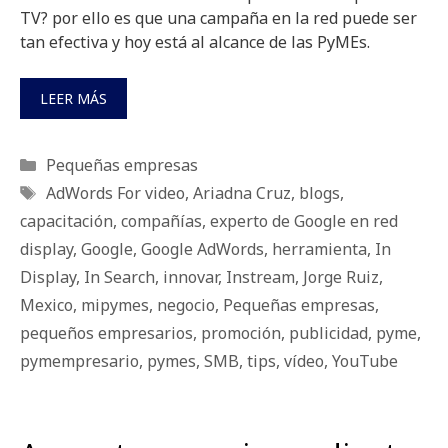
TV? por ello es que una campaña en la red puede ser
tan efectiva y hoy está al alcance de las PyMEs.
LEER MÁS
Categorías
Pequeñas empresas
Etiquetas
AdWords For video
,
Ariadna Cruz
,
blogs
,
capacitación
,
compañías
,
experto de Google en red
display
,
Google
,
Google AdWords
,
herramienta
,
In
Display
,
In Search
,
innovar
,
Instream
,
Jorge Ruiz
,
Mexico
,
mipymes
,
negocio
,
Pequeñas empresas
,
pequeños empresarios
,
promoción
,
publicidad
,
pyme
,
pymempresario
,
pymes
,
SMB
,
tips
,
vídeo
,
YouTube