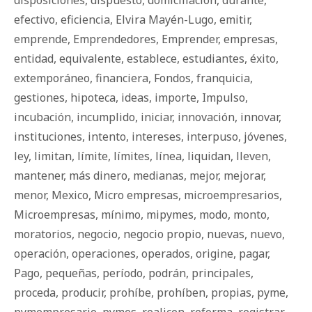
efectivo
,
eficiencia
,
Elvira Mayén-Lugo
,
emitir
,
emprende
,
Emprendedores
,
Emprender
,
empresas
,
entidad
,
equivalente
,
establece
,
estudiantes
,
éxito
,
extemporáneo
,
financiera
,
Fondos
,
franquicia
,
gestiones
,
hipoteca
,
ideas
,
importe
,
Impulso
,
incubación
,
incumplido
,
iniciar
,
innovación
,
innovar
,
instituciones
,
intento
,
intereses
,
interpuso
,
jóvenes
,
ley
,
limitan
,
límite
,
límites
,
línea
,
liquidan
,
lleven
,
mantener
,
más dinero
,
medianas
,
mejor
,
mejorar
,
menor
,
Mexico
,
Micro empresas
,
microempresarios
,
Microempresas
,
mínimo
,
mipymes
,
modo
,
monto
,
moratorios
,
negocio
,
negocio propio
,
nuevas
,
nuevo
,
operación
,
operaciones
,
operados
,
origine
,
pagar
,
Pago
,
pequeñas
,
período
,
podrán
,
principales
,
proceda
,
producir
,
prohíbe
,
prohíben
,
propias
,
pyme
,
pymempresario
,
pymes
,
realicen
,
reforma
,
registrar
,