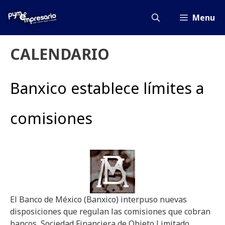
Saltar
al
Menu
contenido
CALENDARIO
Banxico establece límites a
comisiones
El Banco de México (Banxico) interpuso nuevas
disposiciones que regulan las comisiones que cobran
bancos, Sociedad Financiera de Objeto Limitado