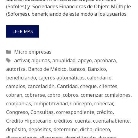
(Sofoles) y Sociedades Financieras de Objeto Múltiple
(Sofomes), beneficiando de este modo a los usuarios.
LEER MÁS
Categorías
Micro empresas
Etiquetas
activar
,
algunas
,
anualidad
,
apoyo
,
aprobara
,
autoriza
,
Banco de México
,
bancos
,
Banxico
,
beneficiando
,
cajeros automáticos
,
calendario
,
cambios
,
cancelación
,
Cantidad
,
cheque
,
clientes
,
cobran
,
cobrarse
,
cobro
,
cobros
,
comenzar
,
comisiones
,
compañías
,
competitividad
,
Concepto
,
conectar
,
Congreso
,
Consultas
,
correspondiente
,
crédito
,
Crédito Hipotecario
,
créditos
,
cuenta
,
cuentahabiente
,
depósito
,
depósitos
,
determine
,
dicha
,
dinero
,
disposiciones
,
dispuesto
,
domiciliación
,
durante
,