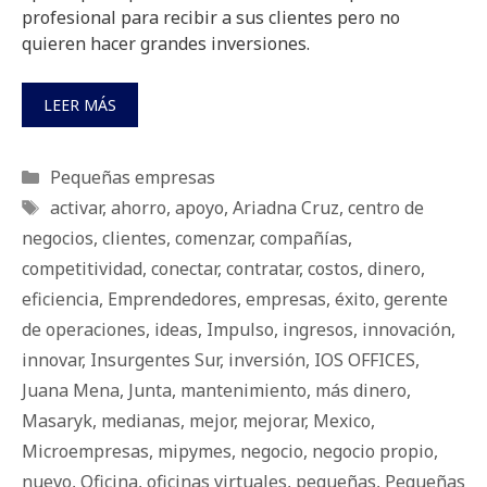
profesional para recibir a sus clientes pero no
quieren hacer grandes inversiones.
LEER MÁS
Categorías
Pequeñas empresas
Etiquetas
activar
,
ahorro
,
apoyo
,
Ariadna Cruz
,
centro de
negocios
,
clientes
,
comenzar
,
compañías
,
competitividad
,
conectar
,
contratar
,
costos
,
dinero
,
eficiencia
,
Emprendedores
,
empresas
,
éxito
,
gerente
de operaciones
,
ideas
,
Impulso
,
ingresos
,
innovación
,
innovar
,
Insurgentes Sur
,
inversión
,
IOS OFFICES
,
Juana Mena
,
Junta
,
mantenimiento
,
más dinero
,
Masaryk
,
medianas
,
mejor
,
mejorar
,
Mexico
,
Microempresas
,
mipymes
,
negocio
,
negocio propio
,
nuevo
,
Oficina
,
oficinas virtuales
,
pequeñas
,
Pequeñas