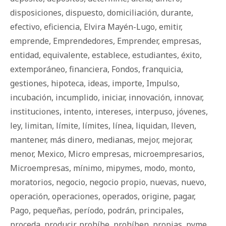
disposiciones
,
dispuesto
,
domiciliación
,
durante
,
efectivo
,
eficiencia
,
Elvira Mayén-Lugo
,
emitir
,
emprende
,
Emprendedores
,
Emprender
,
empresas
,
entidad
,
equivalente
,
establece
,
estudiantes
,
éxito
,
extemporáneo
,
financiera
,
Fondos
,
franquicia
,
gestiones
,
hipoteca
,
ideas
,
importe
,
Impulso
,
incubación
,
incumplido
,
iniciar
,
innovación
,
innovar
,
instituciones
,
intento
,
intereses
,
interpuso
,
jóvenes
,
ley
,
limitan
,
límite
,
límites
,
línea
,
liquidan
,
lleven
,
mantener
,
más dinero
,
medianas
,
mejor
,
mejorar
,
menor
,
Mexico
,
Micro empresas
,
microempresarios
,
Microempresas
,
mínimo
,
mipymes
,
modo
,
monto
,
moratorios
,
negocio
,
negocio propio
,
nuevas
,
nuevo
,
operación
,
operaciones
,
operados
,
origine
,
pagar
,
Pago
,
pequeñas
,
período
,
podrán
,
principales
,
proceda
,
producir
,
prohíbe
,
prohíben
,
propias
,
pyme
,