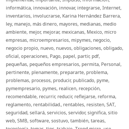
informática
,
innovación
,
innovar
,
integrarse
,
Internet
,
inventarios
,
involucrarse
,
Karina Hernández Barrera
,
ley
,
manejo
,
más dinero
,
mayores
,
medianas
,
medio
ambiente
,
mejor
,
mejorar
,
mexicanas
,
Mexico
,
micro
empresas
,
microempresarios
,
mipymes
,
negocio
,
negocio propio
,
nuevo
,
nuevos
,
obligaciones
,
obligado
,
oficial
,
operaciones
,
Pago
,
papel
,
partir
,
pdf
,
pequeñas
,
pequeños empresarios
,
permita
,
Personal
,
pertinente
,
plenamente
,
prepararte
,
problema
,
problemas
,
procesos
,
producir
,
publicado
,
pyme
,
pymempresario
,
pymes
,
realicen
,
recepción
,
recomendable
,
recurrir
,
reducir
,
reflejarse
,
reforma
,
reglamento
,
rentabilidad.
,
rentables
,
resisten
,
SAT
,
seguridad
,
sellará
,
servicios
,
servidor
,
significa
,
sitio
web
,
SMB
,
software
,
sostuvo
,
también
,
tareas
,
tecnología
,
temas
,
tips
,
trabajo
,
Trend micro
,
uso
,