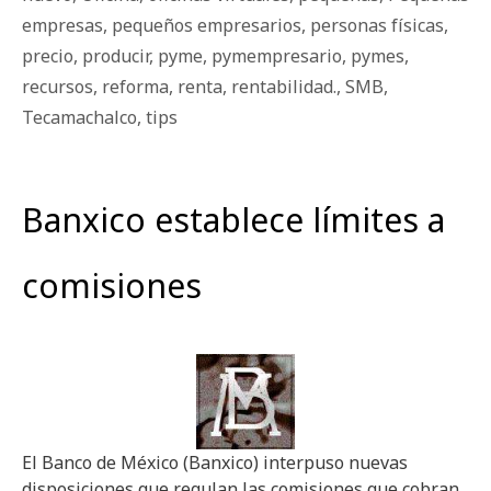
empresas
,
pequeños empresarios
,
personas físicas
,
precio
,
producir
,
pyme
,
pymempresario
,
pymes
,
recursos
,
reforma
,
renta
,
rentabilidad.
,
SMB
,
Tecamachalco
,
tips
Banxico establece límites a
comisiones
El Banco de México (Banxico) interpuso nuevas
disposiciones que regulan las comisiones que cobran