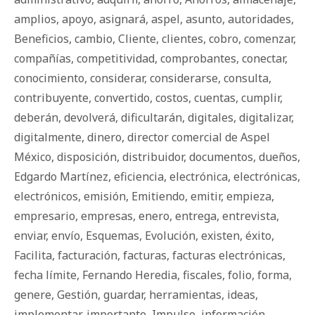
amplios
,
apoyo
,
asignará
,
aspel
,
asunto
,
autoridades
,
Beneficios
,
cambio
,
Cliente
,
clientes
,
cobro
,
comenzar
,
compañías
,
competitividad
,
comprobantes
,
conectar
,
conocimiento
,
considerar
,
considerarse
,
consulta
,
contribuyente
,
convertido
,
costos
,
cuentas
,
cumplir
,
deberán
,
devolverá
,
dificultarán
,
digitales
,
digitalizar
,
digitalmente
,
dinero
,
director comercial de Aspel
México
,
disposición
,
distribuidor
,
documentos
,
dueños
,
Edgardo Martínez
,
eficiencia
,
electrónica
,
electrónicas
,
electrónicos
,
emisión
,
Emitiendo
,
emitir
,
empieza
,
empresario
,
empresas
,
enero
,
entrega
,
entrevista
,
enviar
,
envío
,
Esquemas
,
Evolución
,
existen
,
éxito
,
Facilita
,
facturación
,
facturas
,
facturas electrónicas
,
fecha límite
,
Fernando Heredia
,
fiscales
,
folio
,
forma
,
genere
,
Gestión
,
guardar
,
herramientas
,
ideas
,
implementar
,
importante
,
Impulso
,
información
,