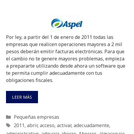
Por ley, a partir del 1 de enero de 2011 todas las
empresas que realicen operaciones mayores a 2 mil
pesos deberán emitir facturas electrónicas. Para que
el cambio no te genere mayores problemas, empieza
a prepararte utilizando desde ahora un software que
te permita cumplir adecuadamente con tus
obligaciones fiscales.
LEER MÁS
Categorías
Pequeñas empresas
Etiquetas
2011
,
abrir
,
acceso
,
activar
,
adecuadamente
,
administrativo
,
adquirir
,
ahorro
,
Ahorros
,
almacenaje
,