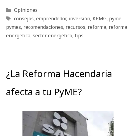
Categorías
Opiniones
Etiquetas
consejos
,
emprendedor
,
inversión
,
KPMG
,
pyme
,
pymes
,
recomendaciones
,
recursos
,
reforma
,
reforma
energetica
,
sector energético
,
tips
¿La Reforma Hacendaria
afecta a tu PyME?