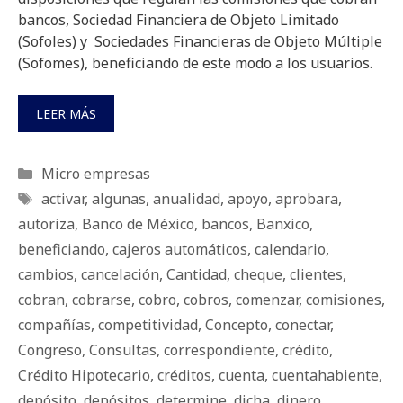
bancos, Sociedad Financiera de Objeto Limitado
(Sofoles) y Sociedades Financieras de Objeto Múltiple
(Sofomes), beneficiando de este modo a los usuarios.
LEER MÁS
Categorías
Micro empresas
Etiquetas
activar
,
algunas
,
anualidad
,
apoyo
,
aprobara
,
autoriza
,
Banco de México
,
bancos
,
Banxico
,
beneficiando
,
cajeros automáticos
,
calendario
,
cambios
,
cancelación
,
Cantidad
,
cheque
,
clientes
,
cobran
,
cobrarse
,
cobro
,
cobros
,
comenzar
,
comisiones
,
compañías
,
competitividad
,
Concepto
,
conectar
,
Congreso
,
Consultas
,
correspondiente
,
crédito
,
Crédito Hipotecario
,
créditos
,
cuenta
,
cuentahabiente
,
depósito
,
depósitos
,
determine
,
dicha
,
dinero
,