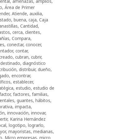
ental
,
amenazas
,
amplios
,
o
,
Área de Primer
ender
,
Atiende
,
auxilia
,
stado
,
buena
,
caja
,
Caja
anastillas
,
Cantidad
,
astos
,
cerca
,
clientes
,
ñías
,
Compara
,
nes
,
conectar
,
conocer
,
ntador
,
contar
,
creado
,
cubran
,
cubrir
,
,
destinado
,
diagnóstico
tribución
,
distribuir
,
dueño
,
gado
,
encontrar
,
íficos
,
establecer
,
atégica
,
estudio
,
estudio de
factor
,
factores
,
familias
,
entales
,
guantes
,
há­bi­tos
,
rativa
,
impacta
,
ión
,
innovación
,
innovar
,
ertir
,
Karina Hernández
ocal
,
logotipo
,
lograrlo
,
yor
,
mayoristas
,
medianas
,
o
,
Micro empresas
,
micro