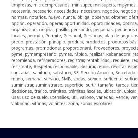
empresas
,
microempresarios
,
minisuper
,
minisupers
,
mipymes
,
necesaria
,
necesario
,
necesidades
,
necesitan
,
negocio
,
negocio 
normas
,
notarios
,
nuevo
,
nunca
,
obliga
,
observar
,
obtener
,
ofer
opción
,
operación
,
operar
,
oportunidad
,
oportunidades
,
óptima
organización
,
original
,
pasillo
,
pensando
,
pequeñas
,
pequeños 
locales
,
permita
,
Permite
,
Personal
,
Personas
,
plan de negocio
precio
,
prestación
,
principio
,
producir
,
productos
,
productos bási
programas
,
promocionar
,
proporcionará
,
Proveedores
,
proyecta
pyme
,
pymempresario
,
pymes
,
rápido
,
realizar
,
Rebanadora
,
re
recomienda
,
refrigeradores
,
registrar
,
rentabilidad.
,
requiere
,
re
resistente
,
Respetar
,
responsable
,
Resurtir
,
reúne
,
revistas espe
sanitarias
,
sanitario
,
satisfacer
,
SE
,
Sección Amarilla
,
Secretaría
mano
,
semana
,
servicio
,
SMB
,
sodas
,
sonido
,
suficiente
,
sufici
suministrar
,
suministrarse
,
superficie
,
surtir
,
tamaño
,
tareas
,
tie
decisiones
,
tráfico
,
trámites
,
trámites fiscales
,
ubicación
,
ubicar
,
Usar
,
uso de suelo
,
utensilios
,
útil
,
valioso
,
variedad
,
Vende
,
ven
viabilidad
,
vitrinas
,
volantes
,
zona
,
zonas escolares