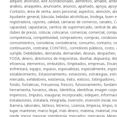
adquirir
,
ahorrase
,
Aire Acondicionado
,
alimentos
,
amable
,
ambi
análisis
,
anaqueles
,
anunciarte
,
anuncio
,
apartado
,
apoya
,
apoy
Contacto
,
área de venta
,
aseo personal
,
aspectos
,
atención
,
at
Ayudante general
,
báscula
,
bebidas alcohólicas
,
bodega
,
buen e
registradora
,
cajones
,
calidad
,
cámaras de comercio
,
canales
,
C
capacidad
,
capacitarse
,
carritos de supermercado
,
central de ab
clubes de precio
,
colocar
,
colocarse
,
comenzar
,
comercial
,
compa
competencia
,
competitividad
,
compradores
,
compras
,
condicio
conocimientos
,
considerar
,
considerarse
,
consumo
,
contacto
,
co
continuación
,
contratar
,
CONTROL
,
corredores públicos
,
costo
,
cumplir
,
Debilidades
,
demanda
,
demandan
,
deseas
,
despachen
FODA
,
dinero
,
directorios de mayoristas
,
diseñar
,
dispuesta
,
dis
eficiencia
,
elementos
,
embutidos
,
Empleados
,
empresas
,
Encar
enfrentará
,
equipo
,
espacio
,
especialistas
,
especialmente
,
espec
establecimiento
,
Estacionamiento
,
estaciones
,
estrategias
,
estr
mercado
,
exhibidores
,
existencia
,
éxito
,
exitoso
,
Extinguidores
,
fondo
,
fortalezas
,
Frecuencia
,
frescos
,
funcionamiento
,
fundam
herramienta
,
horarios
,
ideas
,
Identifica
,
identificar
,
imagen corpo
imperioso
,
Impulso
,
inaugurar
,
incorporado
,
indiquen
,
informac
instalaciones
,
instalará
,
integrada
,
inversión
,
inversión inicial
,
inv
Barrera
,
laborales
,
lácteos
,
letreros
,
Licencia
,
limpieza
,
limpio
,
l
lugar
,
mantener
,
marco legal
,
más dinero
,
materia
,
material
,
ma
medir
,
mejor
,
mejorar
,
membresía
,
mercados
,
mercancía
,
Mexic