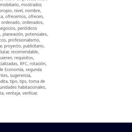
mobiliario
,
mostrador
,
propio
,
nivel
,
nombre
,
ta
,
ofrecemos
,
ofrecen
,
,
ordenado
,
ordenados
,
negocios
,
periódicos
s
,
planeación
,
potenciales
,
cos
,
profesionalismo
,
r
,
proyecto
,
publicitario
,
clutar
,
recomendable
,
quieren
,
requisitos
,
cializadas
,
RFC
,
rotación
,
 de Economía
,
segunda
entes
,
sugerencia
,
ndita
,
tipo
,
tips
,
toma de
unidades habitacionales
,
ta
,
ventaja
,
verificar
,