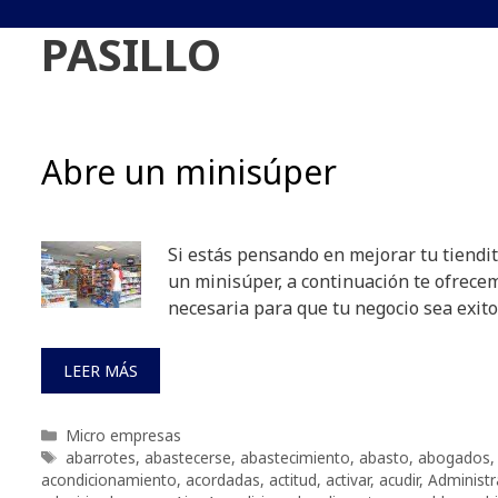
PASILLO
Abre un minisúper
Si estás pensando en mejorar tu tiendi
un minisúper, a continuación te ofrece
necesaria para que tu negocio sea exito
LEER MÁS
Categorías
Micro empresas
Etiquetas
abarrotes
,
abastecerse
,
abastecimiento
,
abasto
,
abogados
acondicionamiento
,
acordadas
,
actitud
,
activar
,
acudir
,
Administr