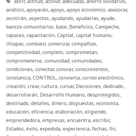
Etiquetas
abrir
,
actitud
,
activar
,
adecuada
,
ahorro solidarios
,
análisis
,
apoyarán
,
apoyo
,
apoyo económico
,
asesorar
,
asistirán
,
aspectos
,
ayudando
,
ayudarlas
,
ayude
,
bancos comunitarios
,
base
,
Beneficios
,
Campeche
,
capaces
,
capacitación
,
Capital
,
capital humano
,
chiapas
,
combatir
,
comenzar
,
compañías
,
competitividad
,
completo
,
comprometan
,
comprometerse
,
comunidad
,
comunidades
,
condiciones
,
conectar
,
conocer
,
conocimientos
,
constancia
,
CONTROL
,
convierta
,
correo electrónico
,
creación
,
crear
,
cultura
,
cursar
,
Decisiones
,
dedicado
,
desarrollarán
,
Desarrollo Humano
,
desprotegidos
,
destinado
,
detalles
,
dinero
,
dispuestas
,
economía
,
educación
,
eficiencia
,
elaboración
,
eligiendo
,
emprendedora
,
empresas
,
encuentra
,
escribir
,
Estados
,
éxito
,
expedida
,
experiencia
,
fechas
,
fin
,