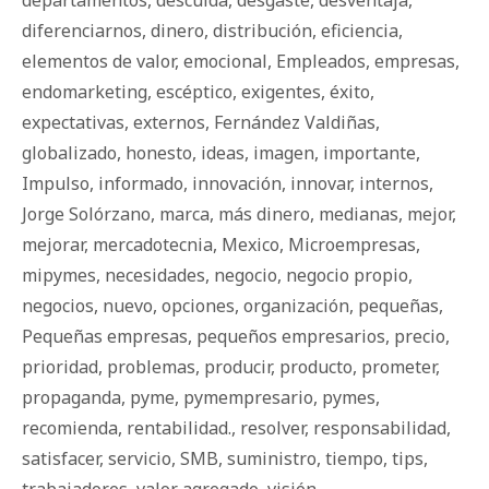
diferenciarnos
,
dinero
,
distribución
,
eficiencia
,
elementos de valor
,
emocional
,
Empleados
,
empresas
,
endomarketing
,
escéptico
,
exigentes
,
éxito
,
expectativas
,
externos
,
Fernández Valdiñas
,
globalizado
,
honesto
,
ideas
,
imagen
,
importante
,
Impulso
,
informado
,
innovación
,
innovar
,
internos
,
Jorge Solórzano
,
marca
,
más dinero
,
medianas
,
mejor
,
mejorar
,
mercadotecnia
,
Mexico
,
Microempresas
,
mipymes
,
necesidades
,
negocio
,
negocio propio
,
negocios
,
nuevo
,
opciones
,
organización
,
pequeñas
,
Pequeñas empresas
,
pequeños empresarios
,
precio
,
prioridad
,
problemas
,
producir
,
producto
,
prometer
,
propaganda
,
pyme
,
pymempresario
,
pymes
,
recomienda
,
rentabilidad.
,
resolver
,
responsabilidad
,
satisfacer
,
servicio
,
SMB
,
suministro
,
tiempo
,
tips
,
trabajadores
,
valor agregado
,
visión