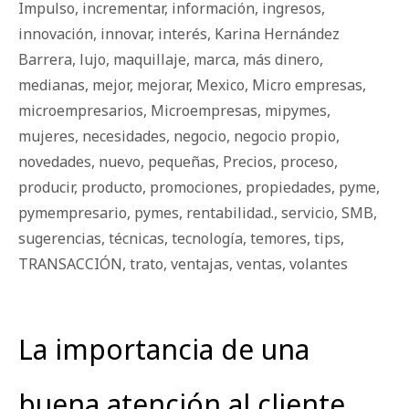
Impulso
,
incrementar
,
información
,
ingresos
,
innovación
,
innovar
,
interés
,
Karina Hernández
Barrera
,
lujo
,
maquillaje
,
marca
,
más dinero
,
medianas
,
mejor
,
mejorar
,
Mexico
,
Micro empresas
,
microempresarios
,
Microempresas
,
mipymes
,
mujeres
,
necesidades
,
negocio
,
negocio propio
,
novedades
,
nuevo
,
pequeñas
,
Precios
,
proceso
,
producir
,
producto
,
promociones
,
propiedades
,
pyme
,
pymempresario
,
pymes
,
rentabilidad.
,
servicio
,
SMB
,
sugerencias
,
técnicas
,
tecnología
,
temores
,
tips
,
TRANSACCIÓN
,
trato
,
ventajas
,
ventas
,
volantes
La importancia de una
buena atención al cliente