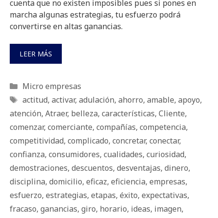
cuenta que no existen imposibles pues si pones en
marcha algunas estrategias, tu esfuerzo podrá
convertirse en altas ganancias.
LEER MÁS
Categorías
Micro empresas
Etiquetas
actitud
,
activar
,
adulación
,
ahorro
,
amable
,
apoyo
,
atención
,
Atraer
,
belleza
,
características
,
Cliente
,
comenzar
,
comerciante
,
compañías
,
competencia
,
competitividad
,
complicado
,
concretar
,
conectar
,
confianza
,
consumidores
,
cualidades
,
curiosidad
,
demostraciones
,
descuentos
,
desventajas
,
dinero
,
disciplina
,
domicilio
,
eficaz
,
eficiencia
,
empresas
,
esfuerzo
,
estrategias
,
etapas
,
éxito
,
expectativas
,
fracaso
,
ganancias
,
giro
,
horario
,
ideas
,
imagen
,