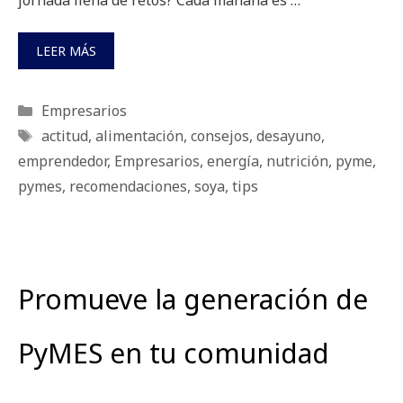
jornada llena de retos? Cada mañana es …
LEER MÁS
Categorías
Empresarios
Etiquetas
actitud
,
alimentación
,
consejos
,
desayuno
,
emprendedor
,
Empresarios
,
energía
,
nutrición
,
pyme
,
pymes
,
recomendaciones
,
soya
,
tips
Promueve la generación de
PyMES en tu comunidad