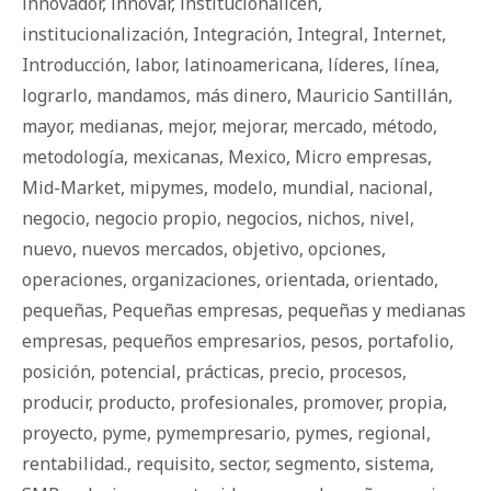
innovador
,
innovar
,
institucionalicen
,
institucionalización
,
Integración
,
Integral
,
Internet
,
Introducción
,
labor
,
latinoamericana
,
líderes
,
línea
,
lograrlo
,
mandamos
,
más dinero
,
Mauricio Santillán
,
mayor
,
medianas
,
mejor
,
mejorar
,
mercado
,
método
,
metodología
,
mexicanas
,
Mexico
,
Micro empresas
,
Mid-Market
,
mipymes
,
modelo
,
mundial
,
nacional
,
negocio
,
negocio propio
,
negocios
,
nichos
,
nivel
,
nuevo
,
nuevos mercados
,
objetivo
,
opciones
,
operaciones
,
organizaciones
,
orientada
,
orientado
,
pequeñas
,
Pequeñas empresas
,
pequeñas y medianas
empresas
,
pequeños empresarios
,
pesos
,
portafolio
,
posición
,
potencial
,
prácticas
,
precio
,
procesos
,
producir
,
producto
,
profesionales
,
promover
,
propia
,
proyecto
,
pyme
,
pymempresario
,
pymes
,
regional
,
rentabilidad.
,
requisito
,
sector
,
segmento
,
sistema
,