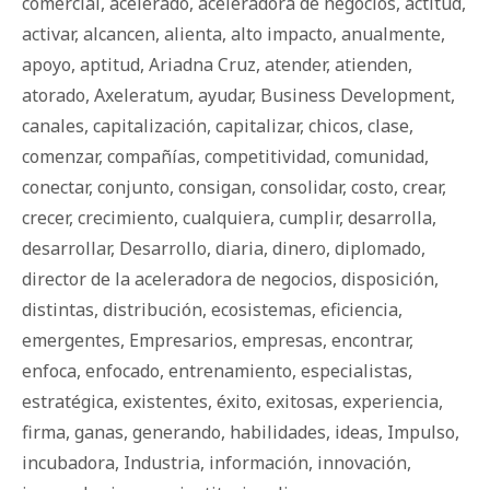
comercial
,
acelerado
,
aceleradora de negocios
,
actitud
,
activar
,
alcancen
,
alienta
,
alto impacto
,
anualmente
,
apoyo
,
aptitud
,
Ariadna Cruz
,
atender
,
atienden
,
atorado
,
Axeleratum
,
ayudar
,
Business Development
,
canales
,
capitalización
,
capitalizar
,
chicos
,
clase
,
comenzar
,
compañías
,
competitividad
,
comunidad
,
conectar
,
conjunto
,
consigan
,
consolidar
,
costo
,
crear
,
crecer
,
crecimiento
,
cualquiera
,
cumplir
,
desarrolla
,
desarrollar
,
Desarrollo
,
diaria
,
dinero
,
diplomado
,
director de la aceleradora de negocios
,
disposición
,
distintas
,
distribución
,
ecosistemas
,
eficiencia
,
emergentes
,
Empresarios
,
empresas
,
encontrar
,
enfoca
,
enfocado
,
entrenamiento
,
especialistas
,
estratégica
,
existentes
,
éxito
,
exitosas
,
experiencia
,
firma
,
ganas
,
generando
,
habilidades
,
ideas
,
Impulso
,
incubadora
,
Industria
,
información
,
innovación
,