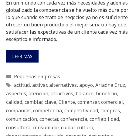
En un mundo con cada vez más necesidades y además
globalizado la competencia se ha vuelto más dura por
lo que cuando se trata de negocios ya no es suficiente
ofrecer un buen producto o el mejor servicio hay que
satisfacer las expectativas de un cliente cada vez más
escéptico e informado.
LEER MÁS
Categorías
Pequeñas empresas
Etiquetas
actitud
,
activar
,
alternativas
,
apoyo
,
Ariadna Cruz
,
aspectos
,
atención
,
atractivos
,
balance
,
beneficio
,
calidad
,
cambiar
,
clave
,
Cliente
,
comenzar
,
comercial
,
compañías
,
competencia
,
competitividad
,
compras
,
comunicación
,
conectar
,
conferencia
,
confiabilidad
,
consultora
,
consumidor
,
cuidar
,
cultura
,
departamentos
,
descuida
,
desgaste
,
desventaja
,