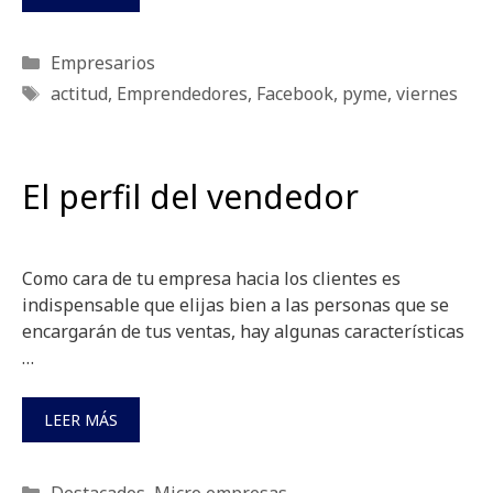
Categorías
Empresarios
Etiquetas
actitud
,
Emprendedores
,
Facebook
,
pyme
,
viernes
El perfil del vendedor
Como cara de tu empresa hacia los clientes es
indispensable que elijas bien a las personas que se
encargarán de tus ventas, hay algunas características
…
LEER MÁS
Categorías