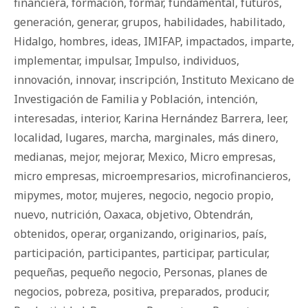
financiera
,
formación
,
formar
,
fundamental
,
futuros
,
generación
,
generar
,
grupos
,
habilidades
,
habilitado
,
Hidalgo
,
hombres
,
ideas
,
IMIFAP
,
impactados
,
imparte
,
implementar
,
impulsar
,
Impulso
,
individuos
,
innovación
,
innovar
,
inscripción
,
Instituto Mexicano de
Investigación de Familia y Población
,
intención
,
interesadas
,
interior
,
Karina Hernández Barrera
,
leer
,
localidad
,
lugares
,
marcha
,
marginales
,
más dinero
,
medianas
,
mejor
,
mejorar
,
Mexico
,
Micro empresas
,
micro empresas
,
microempresarios
,
microfinancieros
,
mipymes
,
motor
,
mujeres
,
negocio
,
negocio propio
,
nuevo
,
nutrición
,
Oaxaca
,
objetivo
,
Obtendrán
,
obtenidos
,
operar
,
organizando
,
originarios
,
país
,
participación
,
participantes
,
participar
,
particular
,
pequeñas
,
pequeño negocio
,
Personas
,
planes de
negocios
,
pobreza
,
positiva
,
preparados
,
producir
,