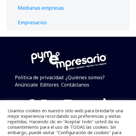
Medianas empresas
Empresarios
Política de privacidad
¿Quiénes somos?
Anúnciate
Editores
Contáctanos
Facebook
Instagram
Twitter
LinkedIn
Telegram
YouTube
TikTok
Usamos cookies en nuestro sitio web para brindarte una
mejor experiencia recordando sus preferencias y visitas
repetidas. Haciendo clic en "Aceptar todo" usted da su
consentimiento para el uso de TODAS las cookies. Sin
Pymempresario © 2025 Todos los derechos reservados.
embargo, puede visitar "Configuración de cookies" para