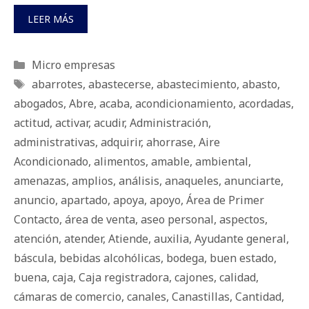
LEER MÁS
Categorías
Micro empresas
Etiquetas
abarrotes
,
abastecerse
,
abastecimiento
,
abasto
,
abogados
,
Abre
,
acaba
,
acondicionamiento
,
acordadas
,
actitud
,
activar
,
acudir
,
Administración
,
administrativas
,
adquirir
,
ahorrase
,
Aire
Acondicionado
,
alimentos
,
amable
,
ambiental
,
amenazas
,
amplios
,
análisis
,
anaqueles
,
anunciarte
,
anuncio
,
apartado
,
apoya
,
apoyo
,
Área de Primer
Contacto
,
área de venta
,
aseo personal
,
aspectos
,
atención
,
atender
,
Atiende
,
auxilia
,
Ayudante general
,
báscula
,
bebidas alcohólicas
,
bodega
,
buen estado
,
buena
,
caja
,
Caja registradora
,
cajones
,
calidad
,
cámaras de comercio
,
canales
,
Canastillas
,
Cantidad
,