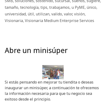
SMB
,
soluciones
,
sostenido
,
sucursal
,
sueños
,
sugiere
,
tamaño
,
tecnología
,
tips
,
trabajamos
,
u PyME
,
único
,
universidad
,
útil
,
utilizan
,
valido
,
valor
,
visión
,
Visionaria
,
Visionaria Medium Enterprise Services
Abre un minisúper
Si estás pensando en mejorar tu tiendita o deseas
inaugurar un minisúper, a continuación te ofrecemos
la información necesaria para que tu negocio sea
exitoso desde el principio.