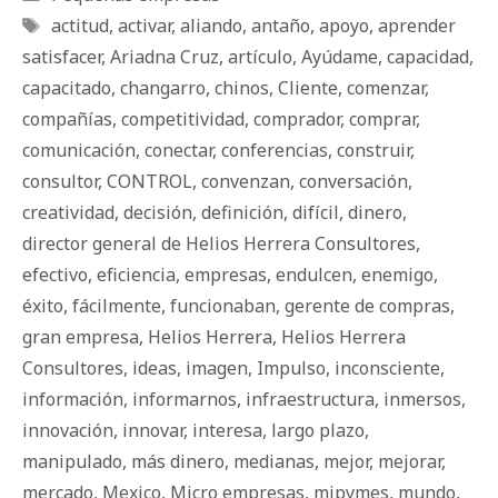
Etiquetas
actitud
,
activar
,
aliando
,
antaño
,
apoyo
,
aprender
satisfacer
,
Ariadna Cruz
,
artículo
,
Ayúdame
,
capacidad
,
capacitado
,
changarro
,
chinos
,
Cliente
,
comenzar
,
compañías
,
competitividad
,
comprador
,
comprar
,
comunicación
,
conectar
,
conferencias
,
construir
,
consultor
,
CONTROL
,
convenzan
,
conversación
,
creatividad
,
decisión
,
definición
,
difícil
,
dinero
,
director general de Helios Herrera Consultores
,
efectivo
,
eficiencia
,
empresas
,
endulcen
,
enemigo
,
éxito
,
fácilmente
,
funcionaban
,
gerente de compras
,
gran empresa
,
Helios Herrera
,
Helios Herrera
Consultores
,
ideas
,
imagen
,
Impulso
,
inconsciente
,
información
,
informarnos
,
infraestructura
,
inmersos
,
innovación
,
innovar
,
interesa
,
largo plazo
,
manipulado
,
más dinero
,
medianas
,
mejor
,
mejorar
,
mercado
,
Mexico
,
Micro empresas
,
mipymes
,
mundo
,