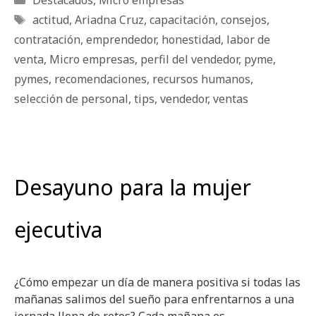
Destacados
,
Micro empresas
Etiquetas
actitud
,
Ariadna Cruz
,
capacitación
,
consejos
,
contratación
,
emprendedor
,
honestidad
,
labor de
venta
,
Micro empresas
,
perfil del vendedor
,
pyme
,
pymes
,
recomendaciones
,
recursos humanos
,
selección de personal
,
tips
,
vendedor
,
ventas
Desayuno para la mujer
ejecutiva
¿Cómo empezar un día de manera positiva si todas las
mañanas salimos del sueño para enfrentarnos a una