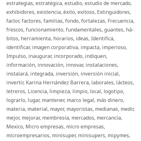
estrategias
,
estratégica
,
estudio
,
estudio de mercado
,
exhibidores
,
existencia
,
éxito
,
exitoso
,
Extinguidores
,
factor
,
factores
,
familias
,
fondo
,
fortalezas
,
Frecuencia
,
frescos
,
funcionamiento
,
fundamentales
,
guantes
,
há­
bi­tos
,
herramienta
,
horarios
,
ideas
,
Identifica
,
identificar
,
imagen corporativa
,
impacta
,
imperioso
,
Impulso
,
inaugurar
,
incorporado
,
indiquen
,
información
,
innovación
,
innovar
,
instalaciones
,
instalará
,
integrada
,
inversión
,
inversión inicial
,
invertir
,
Karina Hernández Barrera
,
laborales
,
lácteos
,
letreros
,
Licencia
,
limpieza
,
limpio
,
local
,
logotipo
,
lograrlo
,
lugar
,
mantener
,
marco legal
,
más dinero
,
materia
,
material
,
mayor
,
mayoristas
,
medianas
,
medir
,
mejor
,
mejorar
,
membresía
,
mercados
,
mercancía
,
Mexico
,
Micro empresas
,
micro empresas
,
microempresarios
,
minisuper
,
minisupers
,
mipymes
,