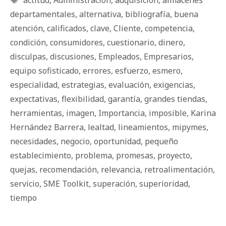
actitud
,
Administración
,
adquisición
,
almacenes
departamentales
,
alternativa
,
bibliografía
,
buena
atención
,
calificados
,
clave
,
Cliente
,
competencia
,
condición
,
consumidores
,
cuestionario
,
dinero
,
disculpas
,
discusiones
,
Empleados
,
Empresarios
,
equipo sofisticado
,
errores
,
esfuerzo
,
esmero
,
especialidad
,
estrategias
,
evaluación
,
exigencias
,
expectativas
,
fle­xi­bi­li­dad
,
garantía
,
grandes tiendas
,
herramientas
,
imagen
,
Importancia
,
imposible
,
Karina
Hernández Barrera
,
lealtad
,
lineamientos
,
mipymes
,
necesidades
,
negocio
,
oportunidad
,
pequeño
establecimiento
,
problema
,
promesas
,
proyecto
,
quejas
,
recomendación
,
relevancia
,
retroalimentación
,
servicio
,
SME Toolkit
,
superación
,
superioridad
,
tiempo