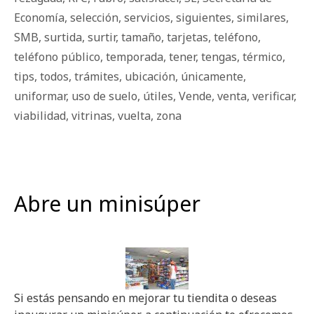
Economía
,
selección
,
servicios
,
siguientes
,
similares
,
SMB
,
surtida
,
surtir
,
tamaño
,
tarjetas
,
teléfono
,
teléfono público
,
temporada
,
tener
,
tengas
,
térmico
,
tips
,
todos
,
trámites
,
ubicación
,
únicamente
,
uniformar
,
uso de suelo
,
útiles
,
Vende
,
venta
,
verificar
,
viabilidad
,
vitrinas
,
vuelta
,
zona
Abre un minisúper
Si estás pensando en mejorar tu tiendita o deseas