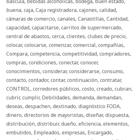
báscula
,
bebidas alcohólicas
,
bodega
,
buen estado
,
buena
,
caja
,
Caja registradora
,
cajones
,
calidad
,
cámaras de comercio
,
canales
,
Canastillas
,
Cantidad
,
capacidad
,
capacitarse
,
carritos de supermercado
,
central de abastos
,
cerca
,
clientes
,
clubes de precio
,
colocar
,
colocarse
,
comenzar
,
comercial
,
compañías
,
Compara
,
competencia
,
competitividad
,
compradores
,
compras
,
condiciones
,
conectar
,
conocer
,
conocimientos
,
considerar
,
considerarse
,
consumo
,
contacto
,
contador
,
contar
,
continuación
,
contratar
,
CONTROL
,
corredores públicos
,
costo
,
creado
,
cubran
,
cubrir
,
cumplir
,
Debilidades
,
demanda
,
demandan
,
deseas
,
despachen
,
destinado
,
diagnóstico FODA
,
dinero
,
directorios de mayoristas
,
diseñar
,
dispuesta
,
distribución
,
distribuir
,
dueño
,
eficiencia
,
elementos
,
embutidos
,
Empleados
,
empresas
,
Encargado
,