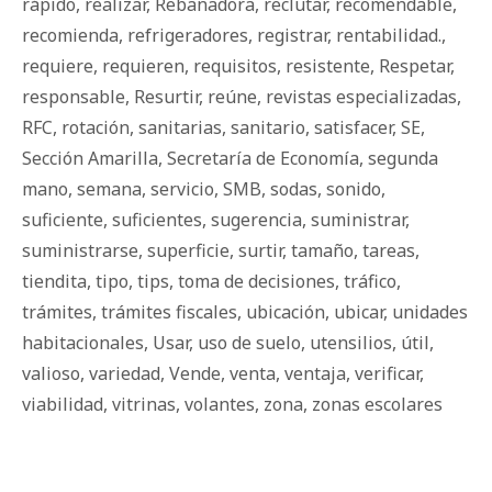
rápido
,
realizar
,
Rebanadora
,
reclutar
,
recomendable
,
recomienda
,
refrigeradores
,
registrar
,
rentabilidad.
,
requiere
,
requieren
,
requisitos
,
resistente
,
Respetar
,
responsable
,
Resurtir
,
reúne
,
revistas especializadas
,
RFC
,
rotación
,
sanitarias
,
sanitario
,
satisfacer
,
SE
,
Sección Amarilla
,
Secretaría de Economía
,
segunda
mano
,
semana
,
servicio
,
SMB
,
sodas
,
sonido
,
suficiente
,
suficientes
,
sugerencia
,
suministrar
,
suministrarse
,
superficie
,
surtir
,
tamaño
,
tareas
,
tiendita
,
tipo
,
tips
,
toma de decisiones
,
tráfico
,
trámites
,
trámites fiscales
,
ubicación
,
ubicar
,
unidades
habitacionales
,
Usar
,
uso de suelo
,
utensilios
,
útil
,
valioso
,
variedad
,
Vende
,
venta
,
ventaja
,
verificar
,
viabilidad
,
vitrinas
,
volantes
,
zona
,
zonas escolares