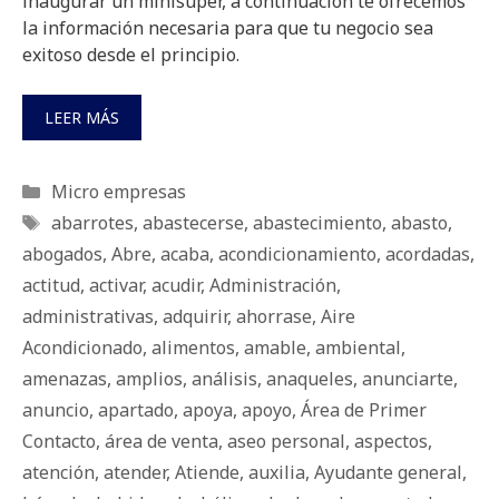
inaugurar un minisúper, a continuación te ofrecemos
la información necesaria para que tu negocio sea
exitoso desde el principio.
LEER MÁS
Categorías
Micro empresas
Etiquetas
abarrotes
,
abastecerse
,
abastecimiento
,
abasto
,
abogados
,
Abre
,
acaba
,
acondicionamiento
,
acordadas
,
actitud
,
activar
,
acudir
,
Administración
,
administrativas
,
adquirir
,
ahorrase
,
Aire
Acondicionado
,
alimentos
,
amable
,
ambiental
,
amenazas
,
amplios
,
análisis
,
anaqueles
,
anunciarte
,
anuncio
,
apartado
,
apoya
,
apoyo
,
Área de Primer
Contacto
,
área de venta
,
aseo personal
,
aspectos
,
atención
,
atender
,
Atiende
,
auxilia
,
Ayudante general
,