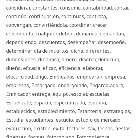
considerar
,
constantes
,
consumo
,
contabilidad
,
contar
,
continúa
,
continuación
,
continuas
,
contrata
,
convengan
,
convirtiéndola
,
coordinar
,
crecer
,
crecimiento
,
cualquier
,
deben
,
demanda
,
demandan
,
dependiendo
,
descuentos
,
desempeñar
,
desempeñe
,
determinar
,
día de muertos
,
dicha
,
diferentes
,
dimensiones
,
dinámica
,
dinero
,
diseñar
,
domicilio
,
dueño
,
eficacia
,
eficaz
,
eficiencia
,
elaborar
,
electricidad
,
elige
,
Empleados
,
emplearán
,
empresa
,
empresas
,
Encargado
,
engargolado
,
Engargoladora
,
Enmicador
,
entrega
,
equipo
,
escolar
,
escuelas
,
Esfuérzate
,
espacio
,
especializada
,
esquina
,
establecidos
,
establecimiento
,
Estantería
,
estrategias
,
Estudia
,
estudiantes
,
estudio
,
estudio de mercado
,
evaluación
,
existen
,
éxito
,
factores
,
fax
,
fechas
,
fiestas
,
finanzas
,
formas
,
fotocopiado
,
Fotocopiadora
,