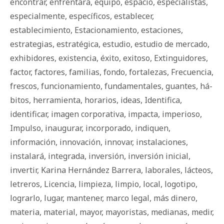
encontrar
,
enfrentará
,
equipo
,
espacio
,
especialistas
,
especialmente
,
específicos
,
establecer
,
establecimiento
,
Estacionamiento
,
estaciones
,
estrategias
,
estratégica
,
estudio
,
estudio de mercado
,
exhibidores
,
existencia
,
éxito
,
exitoso
,
Extinguidores
,
factor
,
factores
,
familias
,
fondo
,
fortalezas
,
Frecuencia
,
frescos
,
funcionamiento
,
fundamentales
,
guantes
,
há­
bi­tos
,
herramienta
,
horarios
,
ideas
,
Identifica
,
identificar
,
imagen corporativa
,
impacta
,
imperioso
,
Impulso
,
inaugurar
,
incorporado
,
indiquen
,
información
,
innovación
,
innovar
,
instalaciones
,
instalará
,
integrada
,
inversión
,
inversión inicial
,
invertir
,
Karina Hernández Barrera
,
laborales
,
lácteos
,
letreros
,
Licencia
,
limpieza
,
limpio
,
local
,
logotipo
,
lograrlo
,
lugar
,
mantener
,
marco legal
,
más dinero
,
materia
,
material
,
mayor
,
mayoristas
,
medianas
,
medir
,