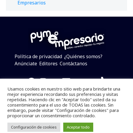
Empresarios
Política de privacidad
¿Quiénes somos?
Anúnciate
Editores
Contáctanos
Facebook
Instagram
Twitter
LinkedIn
Telegram
YouTube
TikTok
Usamos cookies en nuestro sitio web para brindarte una
mejor experiencia recordando sus preferencias y visitas
repetidas. Haciendo clic en "Aceptar todo" usted da su
consentimiento para el uso de TODAS las cookies. Sin
Pymempresario © 2025 Todos los derechos reservados.
embargo, puede visitar "Configuración de cookies" para
proporcionar un consentimiento controlado.
Se prohibe el uso de la información total o parcial sin
dar referencia a la fuente.
Configuración de cookies
Aceptar todo
Desarrollado por
yalla ya!