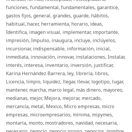
funciones
,
fundamental
,
fundamentales
,
garantice
,
gastos fijos
,
general
,
grandes
,
guarde
,
há­bi­tos
,
habitual
,
hacer
,
herramienta
,
horario
,
ideas
,
Identifica
,
imagen visual
,
implementar
,
importante
,
impresión
,
Impulso
,
inaugura
,
incluye
,
inclúyelos
,
incursionar
,
indispensable
,
información
,
inicial
,
inmediata
,
innovación
,
innovar
,
instalaciones
,
Instalar
,
interés
,
interesa
,
inventario
,
inversión
,
justificar
,
Karina Hernández Barrera
,
ley
,
librería
,
libros
,
Licencia
,
limpio
,
liquidez
,
llegar
,
llevar
,
logotipo
,
lugar
,
mantener
,
marcha
,
marco legal
,
más dinero
,
mayoreo
,
medianas
,
mejor
,
Mejora
,
mejorar
,
mercado
,
mercancía
,
metal
,
Mexico
,
Micro empresas
,
micro
empresas
,
microempresarios
,
mínima
,
mipymes
,
montarla
,
monto
,
mostradores
,
navidad
,
necesaria
,
necesario
,
negocio
,
negocio propio
,
negocios
,
nombre
,