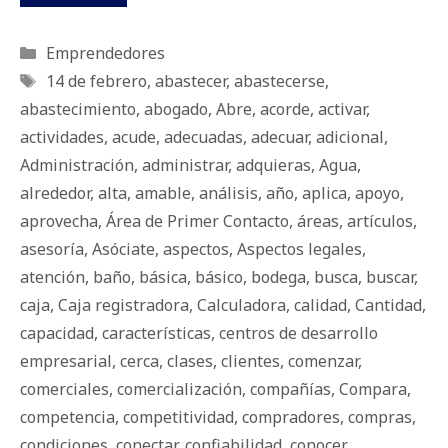
Categorías
Emprendedores
Etiquetas
14 de febrero
,
abastecer
,
abastecerse
,
abastecimiento
,
abogado
,
Abre
,
acorde
,
activar
,
actividades
,
acude
,
adecuadas
,
adecuar
,
adicional
,
Administración
,
administrar
,
adquieras
,
Agua
,
alrededor
,
alta
,
amable
,
análisis
,
año
,
aplica
,
apoyo
,
aprovecha
,
Área de Primer Contacto
,
áreas
,
artículos
,
asesoría
,
Asóciate
,
aspectos
,
Aspectos legales
,
atención
,
baño
,
básica
,
básico
,
bodega
,
busca
,
buscar
,
caja
,
Caja registradora
,
Calculadora
,
calidad
,
Cantidad
,
capacidad
,
características
,
centros de desarrollo
empresarial
,
cerca
,
clases
,
clientes
,
comenzar
,
comerciales
,
comercialización
,
compañías
,
Compara
,
competencia
,
competitividad
,
compradores
,
compras
,
condiciones
,
conectar
,
confiabilidad
,
conocer
,