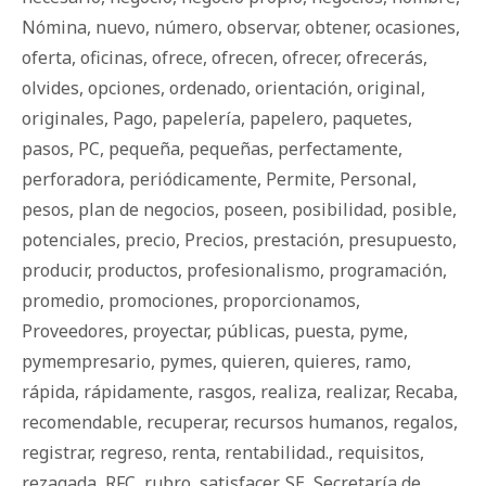
Nómina
,
nuevo
,
número
,
observar
,
obtener
,
ocasiones
,
oferta
,
oficinas
,
ofrece
,
ofrecen
,
ofrecer
,
ofrecerás
,
olvides
,
opciones
,
ordenado
,
orientación
,
original
,
originales
,
Pago
,
papelería
,
papelero
,
paquetes
,
pasos
,
PC
,
pequeña
,
pequeñas
,
perfectamente
,
perforadora
,
periódicamente
,
Permite
,
Personal
,
pesos
,
plan de negocios
,
poseen
,
posibilidad
,
posible
,
potenciales
,
precio
,
Precios
,
prestación
,
presupuesto
,
producir
,
productos
,
profesionalismo
,
programación
,
promedio
,
promociones
,
proporcionamos
,
Proveedores
,
proyectar
,
públicas
,
puesta
,
pyme
,
pymempresario
,
pymes
,
quieren
,
quieres
,
ramo
,
rápida
,
rápidamente
,
rasgos
,
realiza
,
realizar
,
Recaba
,
recomendable
,
recuperar
,
recursos humanos
,
regalos
,
registrar
,
regreso
,
renta
,
rentabilidad.
,
requisitos
,
rezagada
,
RFC
,
rubro
,
satisfacer
,
SE
,
Secretaría de