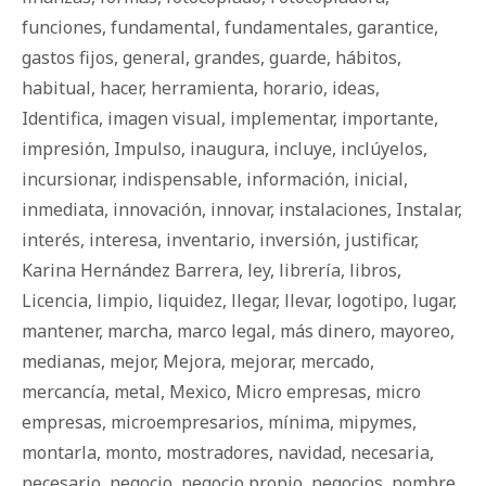
funciones
,
fundamental
,
fundamentales
,
garantice
,
gastos fijos
,
general
,
grandes
,
guarde
,
há­bi­tos
,
habitual
,
hacer
,
herramienta
,
horario
,
ideas
,
Identifica
,
imagen visual
,
implementar
,
importante
,
impresión
,
Impulso
,
inaugura
,
incluye
,
inclúyelos
,
incursionar
,
indispensable
,
información
,
inicial
,
inmediata
,
innovación
,
innovar
,
instalaciones
,
Instalar
,
interés
,
interesa
,
inventario
,
inversión
,
justificar
,
Karina Hernández Barrera
,
ley
,
librería
,
libros
,
Licencia
,
limpio
,
liquidez
,
llegar
,
llevar
,
logotipo
,
lugar
,
mantener
,
marcha
,
marco legal
,
más dinero
,
mayoreo
,
medianas
,
mejor
,
Mejora
,
mejorar
,
mercado
,
mercancía
,
metal
,
Mexico
,
Micro empresas
,
micro
empresas
,
microempresarios
,
mínima
,
mipymes
,
montarla
,
monto
,
mostradores
,
navidad
,
necesaria
,
necesario
,
negocio
,
negocio propio
,
negocios
,
nombre
,