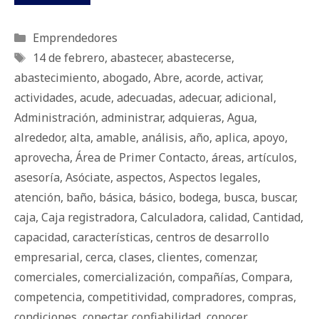
Categorías
Emprendedores
Etiquetas
14 de febrero
,
abastecer
,
abastecerse
,
abastecimiento
,
abogado
,
Abre
,
acorde
,
activar
,
actividades
,
acude
,
adecuadas
,
adecuar
,
adicional
,
Administración
,
administrar
,
adquieras
,
Agua
,
alrededor
,
alta
,
amable
,
análisis
,
año
,
aplica
,
apoyo
,
aprovecha
,
Área de Primer Contacto
,
áreas
,
artículos
,
asesoría
,
Asóciate
,
aspectos
,
Aspectos legales
,
atención
,
baño
,
básica
,
básico
,
bodega
,
busca
,
buscar
,
caja
,
Caja registradora
,
Calculadora
,
calidad
,
Cantidad
,
capacidad
,
características
,
centros de desarrollo
empresarial
,
cerca
,
clases
,
clientes
,
comenzar
,
comerciales
,
comercialización
,
compañías
,
Compara
,
competencia
,
competitividad
,
compradores
,
compras
,
condiciones
,
conectar
,
confiabilidad
,
conocer
,