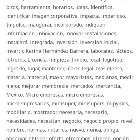
bi­tos
,
herramienta
,
horarios
,
ideas
,
Identifica
,
identificar
,
imagen corporativa
,
impacta
,
imperioso
,
Impulso
,
inaugurar
,
incorporado
,
indiquen
,
información
,
innovación
,
innovar
,
instalaciones
,
instalará
,
integrada
,
inversión
,
inversión inicial
,
invertir
,
Karina Hernández Barrera
,
laborales
,
lácteos
,
letreros
,
Licencia
,
limpieza
,
limpio
,
local
,
logotipo
,
lograrlo
,
lugar
,
mantener
,
marco legal
,
más dinero
,
materia
,
material
,
mayor
,
mayoristas
,
medianas
,
medir
,
mejor
,
mejorar
,
membresía
,
mercados
,
mercancía
,
Mexico
,
Micro empresas
,
micro empresas
,
microempresarios
,
minisuper
,
minisupers
,
mipymes
,
mobiliario
,
mostrador
,
necesaria
,
necesario
,
necesidades
,
necesitan
,
negocio
,
negocio propio
,
nivel
,
nombre
,
normas
,
notarios
,
nuevo
,
nunca
,
obliga
,
observar
,
obtener
,
oferta
,
ofrecemos
,
ofrecen
,
opción
,