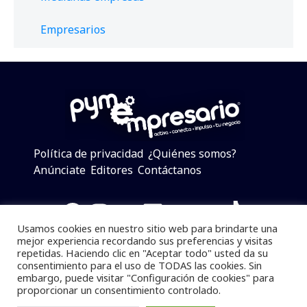
Empresarios
Política de privacidad
¿Quiénes somos?
Anúnciate
Editores
Contáctanos
Facebook
Instagram
Twitter
LinkedIn
Telegram
YouTube
TikTok
Usamos cookies en nuestro sitio web para brindarte una
mejor experiencia recordando sus preferencias y visitas
repetidas. Haciendo clic en "Aceptar todo" usted da su
consentimiento para el uso de TODAS las cookies. Sin
Pymempresario © 2025 Todos los derechos reservados.
embargo, puede visitar "Configuración de cookies" para
proporcionar un consentimiento controlado.
Se prohibe el uso de la información total o parcial sin