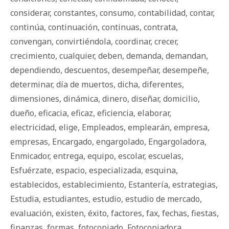
considerar
,
constantes
,
consumo
,
contabilidad
,
contar
,
continúa
,
continuación
,
continuas
,
contrata
,
convengan
,
convirtiéndola
,
coordinar
,
crecer
,
crecimiento
,
cualquier
,
deben
,
demanda
,
demandan
,
dependiendo
,
descuentos
,
desempeñar
,
desempeñe
,
determinar
,
día de muertos
,
dicha
,
diferentes
,
dimensiones
,
dinámica
,
dinero
,
diseñar
,
domicilio
,
dueño
,
eficacia
,
eficaz
,
eficiencia
,
elaborar
,
electricidad
,
elige
,
Empleados
,
emplearán
,
empresa
,
empresas
,
Encargado
,
engargolado
,
Engargoladora
,
Enmicador
,
entrega
,
equipo
,
escolar
,
escuelas
,
Esfuérzate
,
espacio
,
especializada
,
esquina
,
establecidos
,
establecimiento
,
Estantería
,
estrategias
,
Estudia
,
estudiantes
,
estudio
,
estudio de mercado
,
evaluación
,
existen
,
éxito
,
factores
,
fax
,
fechas
,
fiestas
,
finanzas
,
formas
,
fotocopiado
,
Fotocopiadora
,