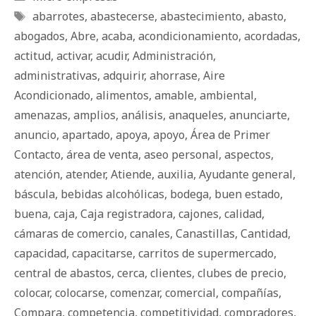
Etiquetas
abarrotes
,
abastecerse
,
abastecimiento
,
abasto
,
abogados
,
Abre
,
acaba
,
acondicionamiento
,
acordadas
,
actitud
,
activar
,
acudir
,
Administración
,
administrativas
,
adquirir
,
ahorrase
,
Aire
Acondicionado
,
alimentos
,
amable
,
ambiental
,
amenazas
,
amplios
,
análisis
,
anaqueles
,
anunciarte
,
anuncio
,
apartado
,
apoya
,
apoyo
,
Área de Primer
Contacto
,
área de venta
,
aseo personal
,
aspectos
,
atención
,
atender
,
Atiende
,
auxilia
,
Ayudante general
,
báscula
,
bebidas alcohólicas
,
bodega
,
buen estado
,
buena
,
caja
,
Caja registradora
,
cajones
,
calidad
,
cámaras de comercio
,
canales
,
Canastillas
,
Cantidad
,
capacidad
,
capacitarse
,
carritos de supermercado
,
central de abastos
,
cerca
,
clientes
,
clubes de precio
,
colocar
,
colocarse
,
comenzar
,
comercial
,
compañías
,
Compara
,
competencia
,
competitividad
,
compradores
,