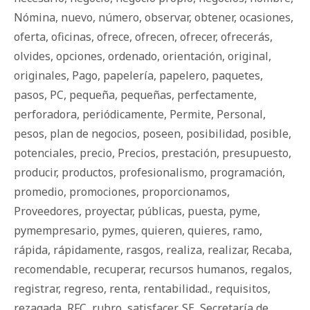
Nómina
,
nuevo
,
número
,
observar
,
obtener
,
ocasiones
,
oferta
,
oficinas
,
ofrece
,
ofrecen
,
ofrecer
,
ofrecerás
,
olvides
,
opciones
,
ordenado
,
orientación
,
original
,
originales
,
Pago
,
papelería
,
papelero
,
paquetes
,
pasos
,
PC
,
pequeña
,
pequeñas
,
perfectamente
,
perforadora
,
periódicamente
,
Permite
,
Personal
,
pesos
,
plan de negocios
,
poseen
,
posibilidad
,
posible
,
potenciales
,
precio
,
Precios
,
prestación
,
presupuesto
,
producir
,
productos
,
profesionalismo
,
programación
,
promedio
,
promociones
,
proporcionamos
,
Proveedores
,
proyectar
,
públicas
,
puesta
,
pyme
,
pymempresario
,
pymes
,
quieren
,
quieres
,
ramo
,
rápida
,
rápidamente
,
rasgos
,
realiza
,
realizar
,
Recaba
,
recomendable
,
recuperar
,
recursos humanos
,
regalos
,
registrar
,
regreso
,
renta
,
rentabilidad.
,
requisitos
,
rezagada
,
RFC
,
rubro
,
satisfacer
,
SE
,
Secretaría de