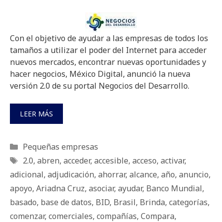
Con el objetivo de ayudar a las empresas de todos los
tamaños a utilizar el poder del Internet para acceder
nuevos mercados, encontrar nuevas oportunidades y
hacer negocios, México Digital, anunció la nueva
versión 2.0 de su portal Negocios del Desarrollo.
LEER MÁS
Categorías
Pequeñas empresas
Etiquetas
2.0
,
abren
,
acceder
,
accesible
,
acceso
,
activar
,
adicional
,
adjudicación
,
ahorrar
,
alcance
,
año
,
anuncio
,
apoyo
,
Ariadna Cruz
,
asociar
,
ayudar
,
Banco Mundial
,
basado
,
base de datos
,
BID
,
Brasil
,
Brinda
,
categorías
,
comenzar
,
comerciales
,
compañías
,
Compara
,