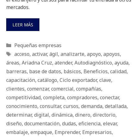
mercados.
LEER MÁS
Categorías
Pequeñas empresas
Etiquetas
acceso
,
activar
,
ágil
,
analizarte
,
apoyo
,
apoyos
,
áreas
,
Ariadna Cruz
,
atender
,
Autodiagnóstico
,
ayuda
,
barreras
,
base de datos
,
básicos
,
Beneficios
,
calidad
,
capacitación
,
catálogo
,
Ciclo exportador
,
clave
,
clientes
,
comenzar
,
comercial
,
compañías
,
competitividad
,
completa
,
compradores
,
conectar
,
conocimiento
,
consultar
,
cursos
,
demanda
,
detallada
,
determinar
,
digital
,
dinámica
,
dinero
,
directorio
,
diseño
,
documentación
,
dudas
,
eficiencia
,
elevar
,
embalaje
,
empaque
,
Emprender
,
Empresarios
,