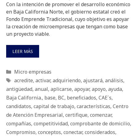
Con la intención de promover el desarrollo económico
en Baja California Norte, el gobierno estatal creó el
Fondo Emprende Tradicional, cuyo objetivo es apoyar
la creación de microempresas que tengan como base
un proyecto viable.
LEER MÁS
Categorías
Micro empresas
Etiquetas
acredite
,
activar
,
adquiriendo
,
ajustará
,
análisis
,
antigüedad
,
anual
,
aplicarse
,
apoyar
,
apoyo
,
ayuda
,
Baja California.
,
base
,
BC
,
beneficiados
,
CAE´s
,
candidatos
,
capital de trabajo
,
características
,
Centro
de Atención Empresarial
,
certifique
,
comenzar
,
compañías
,
competitividad
,
comprobante de domicilio
,
Compromiso
,
conceptos
,
conectar
,
considerados
,