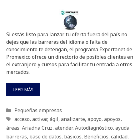
Si estás listo para lanzar tu oferta fuera del país no
dejes que las barreras del idioma o falta de
conocimiento te detengan, el programa Exportanet de
Promexico ofrece un directorio de posibles clientes en
el extranjero y cursos para facilitar tu entrada a otros
mercados.
LEER MÁS
Categorías
Pequeñas empresas
Etiquetas
acceso
,
activar
,
ágil
,
analizarte
,
apoyo
,
apoyos
,
áreas
,
Ariadna Cruz
,
atender
,
Autodiagnóstico
,
ayuda
,
barreras
,
base de datos
,
básicos
,
Beneficios
,
calidad
,