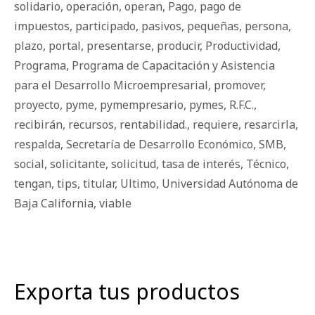
solidario
,
operación
,
operan
,
Pago
,
pago de
impuestos
,
participado
,
pasivos
,
pequeñas
,
persona
,
plazo
,
portal
,
presentarse
,
producir
,
Productividad
,
Programa
,
Programa de Capacitación y Asistencia
para el Desarrollo Microempresarial
,
promover
,
proyecto
,
pyme
,
pymempresario
,
pymes
,
R.F.C.
,
recibirán
,
recursos
,
rentabilidad.
,
requiere
,
resarcirla
,
respalda
,
Secretaría de Desarrollo Económico
,
SMB
,
social
,
solicitante
,
solicitud
,
tasa de interés
,
Técnico
,
tengan
,
tips
,
titular
,
Ultimo
,
Universidad Autónoma de
Baja California
,
viable
Exporta tus productos