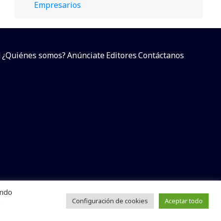
Empresarios
d
¿Quiénes somos?
Anúnciate
Editores
Contáctanos
endo
arcial sin dar referencia a la fuente.
e
Configuración de cookies
Aceptar todo