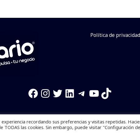
Política de privacida
Facebook
Instagram
Twitter
LinkedIn
Telegram
YouTube
TikTok
experiencia recordando sus preferencias y visitas repetidas. Haci
os reservados. Se prohibe el uso de la información total o p
de TODAS las cookies. Sin embargo, puede visitar "Configuración d
Desarrollado por
yalla ya!