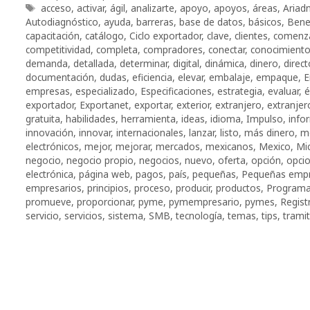
Etiquetas
acceso
,
activar
,
ágil
,
analizarte
,
apoyo
,
apoyos
,
áreas
,
Ariad
Autodiagnóstico
,
ayuda
,
barreras
,
base de datos
,
básicos
,
Bene
capacitación
,
catálogo
,
Ciclo exportador
,
clave
,
clientes
,
comenz
competitividad
,
completa
,
compradores
,
conectar
,
conocimient
demanda
,
detallada
,
determinar
,
digital
,
dinámica
,
dinero
,
direct
documentación
,
dudas
,
eficiencia
,
elevar
,
embalaje
,
empaque
,
E
empresas
,
especializado
,
Especificaciones
,
estrategia
,
evaluar
,
é
exportador
,
Exportanet
,
exportar
,
exterior
,
extranjero
,
extranjer
gratuita
,
habilidades
,
herramienta
,
ideas
,
idioma
,
Impulso
,
info
innovación
,
innovar
,
internacionales
,
lanzar
,
listo
,
más dinero
,
m
electrónicos
,
mejor
,
mejorar
,
mercados
,
mexicanos
,
Mexico
,
Mi
negocio
,
negocio propio
,
negocios
,
nuevo
,
oferta
,
opción
,
opci
electrónica
,
página web
,
pagos
,
país
,
pequeñas
,
Pequeñas emp
empresarios
,
principios
,
proceso
,
producir
,
productos
,
Program
promueve
,
proporcionar
,
pyme
,
pymempresario
,
pymes
,
Regist
servicio
,
servicios
,
sistema
,
SMB
,
tecnología
,
temas
,
tips
,
trami