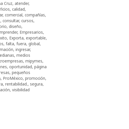
na Cruz
,
atender
,
ficios
,
calidad
,
ar
,
comercial
,
compañías
,
o
,
consultar
,
cursos
,
orio
,
diseño
,
mprender
,
Empresarios
,
xito
,
Exporta
,
exportable
,
os
,
falta
,
fuera
,
global
,
rmación
,
ingresar
,
edianas
,
medios
croempresas
,
mipymes
,
ones
,
oportunidad
,
página
resas
,
pequeños
a
,
ProMéxico
,
promoción
,
ra
,
rentabilidad.
,
segura
,
tación
,
visibilidad