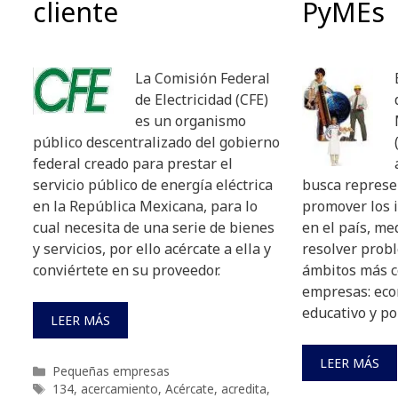
cliente
PyMEs
La Comisión Federal
de Electricidad (CFE)
es un organismo
público descentralizado del gobierno
federal creado para prestar el
servicio público de energía eléctrica
busca represen
en la República Mexicana, para lo
promover los i
cual necesita de una serie de bienes
en el país, m
y servicios, por ello acércate a ella y
resolver prob
conviértete en su proveedor.
ámbitos más c
empresas: eco
educativo y pol
LEER MÁS
LEER MÁS
Categorías
Pequeñas empresas
Etiquetas
134
,
acercamiento
,
Acércate
,
acredita
,