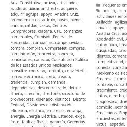
Acta Constitutiva
,
activar
,
actividades
,
Categorías
Pequeñas em
acudir
,
adjudicación directa
,
adquiere
,
Etiquetas
acceso
,
acer
adquirir
,
agrupa
,
apoyo
,
Ariadna Cruz
,
actividades empr
arrendamientos
,
artículo
,
bases
,
bienes
,
Afiliación
,
agilizar
brindar
,
calidad
,
casos
,
Centros
anuales
,
apoyo
,
Compradores
,
cercana
,
CFE
,
comenzar
,
Ariadna Cruz
,
as
comerciales
,
Comisión Federal de
Asociación civil
,
Electricidad
,
compañías
,
competitividad
,
automática
,
bási
compra
,
compran
,
CompraNet
,
compras
,
búsquedas
,
cali
comunicación
,
concentra
,
concreta
,
clientes
,
comenz
condiciones
,
conectar
,
Constitución Política
competitividad
,
de los Estados Unidos Mexicanos
,
conecta
,
conecta
consultar
,
contratar
,
contrato
,
conviértete
,
Mexicano de Pe
correo electrónico
,
corto
,
creado
,
Empresas
,
consu
credencial
,
cumplan
,
demanda
,
contable
,
contac
dependencias
,
descentralizado
,
detalle
,
crecimiento
,
créd
dinero
,
dirección
,
directorio
,
directorio de
datos
,
derecho
,
proveedores
,
diseñado
,
distintos
,
Distrito
diagnóstico
,
din
Federal
,
Divisiones de distribución
,
domicilio
,
econó
eficiencia
,
eléctrico
,
empresas
,
encarga
,
Empleados
,
Emp
energía
,
Energía Eléctrica
,
Estados
,
exige
,
encuestas
,
enfe
éxito
,
facilitar
,
físicas
,
garantía
,
Gerencias
virtual
,
especial
,