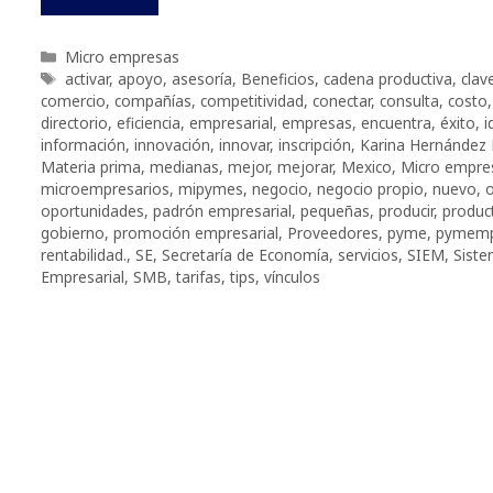
Categorías
Micro empresas
Etiquetas
activar
,
apoyo
,
asesoría
,
Beneficios
,
cadena productiva
,
clav
comercio
,
compañías
,
competitividad
,
conectar
,
consulta
,
costo
directorio
,
eficiencia
,
empresarial
,
empresas
,
encuentra
,
éxito
,
i
información
,
innovación
,
innovar
,
inscripción
,
Karina Hernández 
Materia prima
,
medianas
,
mejor
,
mejorar
,
Mexico
,
Micro empre
microempresarios
,
mipymes
,
negocio
,
negocio propio
,
nuevo
,
o
oportunidades
,
padrón empresarial
,
pequeñas
,
producir
,
produc
gobierno
,
promoción empresarial
,
Proveedores
,
pyme
,
pymemp
rentabilidad.
,
SE
,
Secretaría de Economía
,
servicios
,
SIEM
,
Siste
Empresarial
,
SMB
,
tarifas
,
tips
,
vínculos