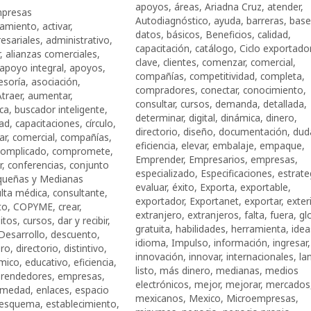
apoyos
,
áreas
,
Ariadna Cruz
,
atender
,
presas
Autodiagnóstico
,
ayuda
,
barreras
,
base
camiento
,
activar
,
datos
,
básicos
,
Beneficios
,
calidad
,
esariales
,
administrativo
,
capacitación
,
catálogo
,
Ciclo exportado
,
alianzas comerciales
,
clave
,
clientes
,
comenzar
,
comercial
,
apoyo integral
,
apoyos
,
compañías
,
competitividad
,
completa
,
esoría
,
asociación
,
compradores
,
conectar
,
conocimiento
,
Atraer
,
aumentar
,
consultar
,
cursos
,
demanda
,
detallada
,
ca
,
buscador inteligente
,
determinar
,
digital
,
dinámica
,
dinero
,
dad
,
capacitaciones
,
círculo
,
directorio
,
diseño
,
documentación
,
dud
ar
,
comercial
,
compañías
,
eficiencia
,
elevar
,
embalaje
,
empaque
,
complicado
,
compromete
,
Emprender
,
Empresarios
,
empresas
,
r
,
conferencias
,
conjunto
especializado
,
Especificaciones
,
estrate
queñas y Medianas
evaluar
,
éxito
,
Exporta
,
exportable
,
lta médica
,
consultante
,
exportador
,
Exportanet
,
exportar
,
exter
to
,
COPYME
,
crear
,
extranjero
,
extranjeros
,
falta
,
fuera
,
gl
itos
,
cursos
,
dar y recibir
,
gratuita
,
habilidades
,
herramienta
,
idea
Desarrollo
,
descuento
,
idioma
,
Impulso
,
información
,
ingresar
,
ero
,
directorio
,
distintivo
,
innovación
,
innovar
,
internacionales
,
la
mico
,
educativo
,
eficiencia
,
listo
,
más dinero
,
medianas
,
medios
rendedores
,
empresas
,
electrónicos
,
mejor
,
mejorar
,
mercados
rmedad
,
enlaces
,
espacio
mexicanos
,
Mexico
,
Microempresas
,
esquema
,
establecimiento
,