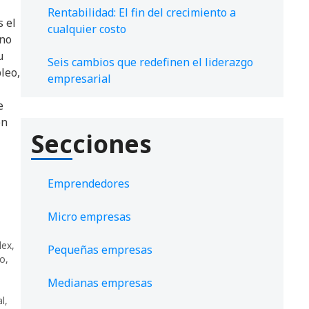
Rentabilidad: El fin del crecimiento a
s el
cualquier costo
rno
u
Seis cambios que redefinen el liderazgo
leo,
empresarial
e
en
Secciones
Emprendedores
Micro empresas
lex
,
Pequeñas empresas
co
,
Medianas empresas
l
,