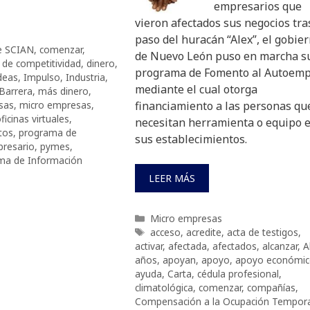
empresarios que
vieron afectados sus negocios tra
paso del huracán “Alex”, el gobie
e SCIAN
,
comenzar
,
de Nuevo León puso en marcha s
,
de competitividad
,
dinero
,
programa de Fomento al Autoemp
deas
,
Impulso
,
Industria
,
mediante el cual otorga
Barrera
,
más dinero
,
sas
,
micro empresas
,
financiamiento a las personas qu
ficinas virtuales
,
necesitan herramienta o equipo 
tos
,
programa de
sus establecimientos.
resario
,
pymes
,
ma de Información
LEER MÁS
Categorías
Micro empresas
Etiquetas
acceso
,
acredite
,
acta de testigos
,
activar
,
afectada
,
afectados
,
alcanzar
,
A
años
,
apoyan
,
apoyo
,
apoyo económi
ayuda
,
Carta
,
cédula profesional
,
climatológica
,
comenzar
,
compañías
,
Compensación a la Ocupación Tempora