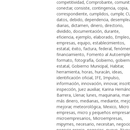
competitividad
,
Comprobante
,
comunit
conectar
,
consiste
,
contingencia
,
copia
,
correspondiente
,
cumplidos
,
cumplir
,
C
datos
,
debido
,
dependencia
,
desemple
diarias
,
dictamen
,
dinero
,
directorio
,
dividido
,
documentación
,
durante
,
eficiencia
,
ejemplo
,
elaborado
,
Empleo
empresas
,
equipo
,
establecimientos
,
estatal
,
éxito
,
factura
,
federal
,
fenóme
financiamiento
,
Fomento al Autoempl
formato
,
fotografía
,
Gobierno
,
gobier
estatal
,
Gobierno Municipal
,
Habitar
,
herramienta
,
horas
,
huracán
,
ideas
,
identificación oficial
,
IFE
,
Impulso
,
información
,
innovación
,
innovar
,
inscri
inspección
,
Juez auxiliar
,
Karina Hernán
Barrera
,
Llenar
,
lunes
,
maquinaria
,
mar
más dinero
,
medianas
,
mediante
,
mejo
mejorar
,
meteorológica
,
Mexico
,
Micro
empresas
,
micro y pequeños empresar
microempresarios
,
Microempresas
,
mipymes
,
necesario
,
necesitan
,
negoci
negocio propio
,
negocios
,
nuevo
,
Nue