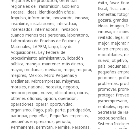
regionales de producción
,
Gerencias
éxito
,
favor
,
fina
regionales de Transmisión
,
Gobierno
fiscal
,
física con
Federal
,
ideas
,
identificación oficial
,
fomentar
,
fotogr
Impulso
,
información
,
innovación
,
innovar
,
gozará
,
grandes
inscribirte
,
instalaciones
,
interactuar
,
ideas
,
imagen
,
I
interesados
,
internacional
,
invitación
innovar
,
inscribir
cuando menos tres personas
,
laboratorio
,
invitado
,
legal
,
m
Laboratorio de Pruebas de Equipos y
mejor
,
mejorar
,
Materiales
,
LAPEM
,
largo
,
Ley de
Micro empresas
Adquisiciones
,
Ley Federal de
modalidades
,
ne
procedimiento administrativo
,
licitación
nuevo
,
objetivo
pública
,
maneja
,
mantener
,
más dinero
,
país
,
pequeñas
,
mayor
,
medianas
,
mediano
,
mejor
,
mejorar
,
pequeños empre
mejores
,
Mexico
,
Micro Pequeñas y
peticiones
,
políti
Medianas
,
Microempresas
,
mipymes
,
problemas
,
prod
morales
,
nacional
,
necesita
,
negocio
,
promover
,
prom
negocio propio
,
nuevo
,
obligatorio
,
obras
,
proteger
,
Provee
obtener
,
oficinas
,
opción
,
operación
,
pymempresario
operaciones
,
operar
,
oportunidad
,
rentables
,
repres
organismo
,
Pago
,
país
,
parte
,
participación
,
Secretaría de Ha
participar
,
pequeñas
,
Pequeñas empresas
,
sector
,
sencillas
,
pequeños empresarios
,
período
,
Sistema Intelige
Permanente
,
permitan
,
Permite
,
Personas
,