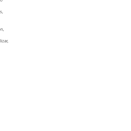
s
,
,
ón
,
lizar
,