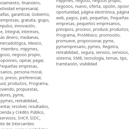
mipymes
,
negocio
,
negocio propio
,
nciamiento
,
financiero
,
negocios
,
nuevo
,
oferta
,
opción
,
opcio
 actividad empresarial
,
oportunidad
,
página electrónica
,
págin
afías
,
garantizar
,
Gobierno
,
web
,
pagos
,
país
,
pequeñas
,
Pequeñas
 empresas
,
gratuita
,
grupo
,
empresas
,
pequeños empresarios
,
mpulso
,
innovación
,
principios
,
proceso
,
producir
,
productos
se
,
Integral
,
intereses
,
Programa
,
ProMéxico
,
promoción
,
ás dinero
,
medianas
,
promueve
,
proporcionar
,
pyme
,
mercadológica
,
Mexico
,
pymempresario
,
pymes
,
Registra
,
,
miembro
,
mipymes
,
rentabilidad.
,
segura
,
servicio
,
servicios
,
gocio
,
negocio propio
,
sistema
,
SMB
,
tecnología
,
temas
,
tips
,
,
opciones
,
opinar
,
pagar
,
tramitación
,
visibilidad
Pequeñas empresas
,
sarios
,
persona moral
,
co
,
precio
,
preferencial
,
ucir
,
productos
,
Programa
,
oviendo
,
propuestas
,
dores
,
pyme
,
,
pymes
,
rentabilidad.
,
entar
,
resolver
,
resultados
,
cienda y Crédito Público
,
servicios
,
SHCP
,
SIDC
,
nte de Intercambio