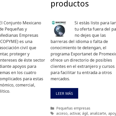
productos
El Conjunto Mexicano
Si estás listo para la
de Pequeñas y
tu oferta fuera del pa
Medianas Empresas
no dejes que las
(COPYME) es una
barreras del idioma o falta de
asociación civil que
conocimiento te detengan, el
tar, proteger y
programa Exportanet de Promexi
ntereses de éste sector
ofrece un directorio de posibles
ediante apoyos para
clientes en el extranjero y cursos
lemas en los cuatro
para facilitar tu entrada a otros
omplicados para estas
mercados.
nómico, comercial,
ítico.
LEER MÁS
Categorías
Pequeñas empresas
Etiquetas
acceso
,
activar
,
ágil
,
analizarte
,
apo