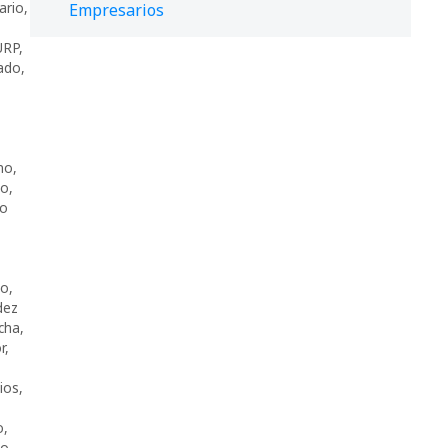
ario
,
Empresarios
URP
,
ado
,
,
no
,
eo
,
no
to
,
dez
cha
,
r
,
ios
,
o
,
vo