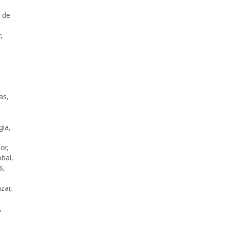
 de
r
,
as
,
gia
,
ior
,
obal
,
s
,
nzar
,
,