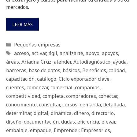
mercados.
LEER MÁS
Categorías
Pequeñas empresas
Etiquetas
acceso
,
activar
,
ágil
,
analizarte
,
apoyo
,
apoyos
,
áreas
,
Ariadna Cruz
,
atender
,
Autodiagnóstico
,
ayuda
,
barreras
,
base de datos
,
básicos
,
Beneficios
,
calidad
,
capacitación
,
catálogo
,
Ciclo exportador
,
clave
,
clientes
,
comenzar
,
comercial
,
compañías
,
competitividad
,
completa
,
compradores
,
conectar
,
conocimiento
,
consultar
,
cursos
,
demanda
,
detallada
,
determinar
,
digital
,
dinámica
,
dinero
,
directorio
,
diseño
,
documentación
,
dudas
,
eficiencia
,
elevar
,
embalaje
,
empaque
,
Emprender
,
Empresarios
,