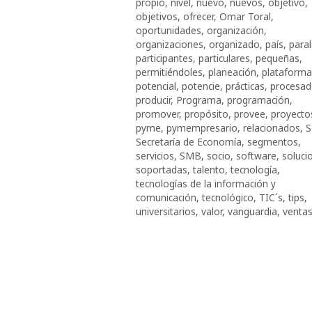
propio
,
nivel
,
nuevo
,
nuevos
,
objetivo
,
objetivos
,
ofrecer
,
Omar Toral
,
oportunidades
,
organización
,
organizaciones
,
organizado
,
país
,
paral
participantes
,
particulares
,
pequeñas
,
permitiéndoles
,
planeación
,
plataforma
potencial
,
potencie
,
prácticas
,
procesad
producir
,
Programa
,
programación
,
promover
,
propósito
,
provee
,
proyecto
pyme
,
pymempresario
,
relacionados
,
S
Secretaría de Economía
,
segmentos
,
servicios
,
SMB
,
socio
,
software
,
soluci
soportadas
,
talento
,
tecnología
,
tecnologías de la información y
comunicación
,
tecnológico
,
TIC´s
,
tips
,
universitarios
,
valor
,
vanguardia
,
venta