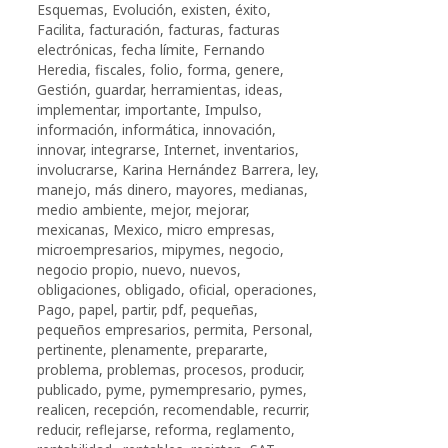
Esquemas
,
Evolución
,
existen
,
éxito
,
Facilita
,
facturación
,
facturas
,
facturas
electrónicas
,
fecha límite
,
Fernando
Heredia
,
fiscales
,
folio
,
forma
,
genere
,
Gestión
,
guardar
,
herramientas
,
ideas
,
implementar
,
importante
,
Impulso
,
información
,
informática
,
innovación
,
innovar
,
integrarse
,
Internet
,
inventarios
,
involucrarse
,
Karina Hernández Barrera
,
ley
,
manejo
,
más dinero
,
mayores
,
medianas
,
medio ambiente
,
mejor
,
mejorar
,
mexicanas
,
Mexico
,
micro empresas
,
microempresarios
,
mipymes
,
negocio
,
negocio propio
,
nuevo
,
nuevos
,
obligaciones
,
obligado
,
oficial
,
operaciones
,
Pago
,
papel
,
partir
,
pdf
,
pequeñas
,
pequeños empresarios
,
permita
,
Personal
,
pertinente
,
plenamente
,
prepararte
,
problema
,
problemas
,
procesos
,
producir
,
publicado
,
pyme
,
pymempresario
,
pymes
,
realicen
,
recepción
,
recomendable
,
recurrir
,
reducir
,
reflejarse
,
reforma
,
reglamento
,