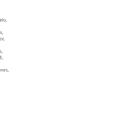
elo
,
s
,
or
,
s
,
E
,
ones
,
s