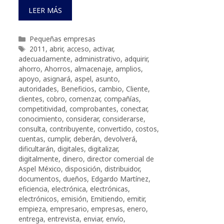
LEER MÁS
Categorías
Pequeñas empresas
Etiquetas
2011
,
abrir
,
acceso
,
activar
,
adecuadamente
,
administrativo
,
adquirir
,
ahorro
,
Ahorros
,
almacenaje
,
amplios
,
apoyo
,
asignará
,
aspel
,
asunto
,
autoridades
,
Beneficios
,
cambio
,
Cliente
,
clientes
,
cobro
,
comenzar
,
compañías
,
competitividad
,
comprobantes
,
conectar
,
conocimiento
,
considerar
,
considerarse
,
consulta
,
contribuyente
,
convertido
,
costos
,
cuentas
,
cumplir
,
deberán
,
devolverá
,
dificultarán
,
digitales
,
digitalizar
,
digitalmente
,
dinero
,
director comercial de
Aspel México
,
disposición
,
distribuidor
,
documentos
,
dueños
,
Edgardo Martínez
,
eficiencia
,
electrónica
,
electrónicas
,
electrónicos
,
emisión
,
Emitiendo
,
emitir
,
empieza
,
empresario
,
empresas
,
enero
,
entrega
,
entrevista
,
enviar
,
envío
,