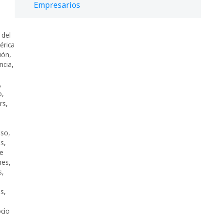
Empresarios
 del
érica
ión
,
encia
,
,
o
,
rs
,
lso
,
as
,
re
nes
,
s
,
as
,
cio