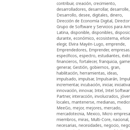
contribuir
,
creación
,
crecimiento
,
desarrolladores
,
desarrollar
,
desarrolle
,
Desarrollo
,
desee
,
digitales
,
dinero
,
Dirección de Economía Digital
,
Director
Grupo de Software y Servicios para Am
Latina
,
disponible
,
disponibles
,
disposic
durante
,
económico
,
ecosistema
,
efici
elegir
,
Elvira Mayén-Lugo
,
emprende
,
Emprendedores
,
Emprender
,
empresas
específicos
,
espectro
,
estudiantes
,
éxit
financieros
,
fortalecer
,
franquicia
,
game
generar
,
Gestión
,
gobiernos
,
gran
,
habilitación
,
herramientas
,
ideas
,
impulsado
,
impulsar
,
Impulsarán
,
Impu
incrementar
,
incubación
,
iniciar
,
iniciativ
innovación
,
innovar
,
Intel
,
Intel Softwa
Partner
,
interacción
,
involucrados
,
jóve
locales
,
mantenerse
,
medianas
,
medio
MeeGo
,
mejor
,
mejores
,
mercado
,
mercadotecnia
,
Mexico
,
Micro empres
miembros
,
miras
,
Multi-Core
,
nacional
,
necesarias
,
necesidades
,
negocio
,
nego