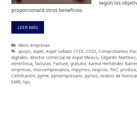
según los objetiv
proporcionará otros beneficios.
LEER MÁS
Categorías
Micro empresas
Etiquetas
apoyo
,
aspel
,
Aspel Sellado CFDI
,
CFDI
,
Comprobantes Fisca
digitales
,
director comercial de Aspel México
,
Edgardo Martínez
electrónica
,
facturas
,
Facture
,
gratuito
,
Karina Hernández Barre
empresas
,
microempresarios
,
mipymes
,
negocio
,
PAC
,
producir
Certificación
,
pyme
,
pymempresario
,
pymes
,
recibos de honora
SMB
,
tips