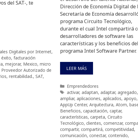
os del SAT-, te
Dirección de Economía Digital de 
Secretaría de Economía desarrolló
programa Circuito Tecnológico,
durante el cual Intel compartirá 
desarrolladores de software las
características y los beneficios de
programa Intel Software Partner.
les Digitales por Internet
,
,
éxito
,
facturación
ra
,
mejorar
,
Mexico
,
micro
LEER MÁS
,
Proveedor Autorizado de
rios
,
rentabilidad.
,
SAT
,
Categorías
Emprendedores
Etiquetas
activar
,
adaptan
,
adaptar
,
agregado
,
ampliar
,
aplicaciones
,
aplicados
,
apoyo
,
AppUp Center
,
Arquitectura
,
Atom
,
bas
Beneficios
,
capacitación
,
captar
,
características
,
carpeta
,
Circuito
Tecnológico
,
clientes
,
comenzar
,
compa
compartir
,
compartirá
,
competitividad
,
comunicación
,
conectar
,
contenido
,