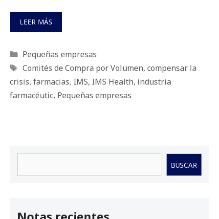
LEER MÁS
Categorías
Pequeñas empresas
Etiquetas
Comités de Compra por Volumen
,
compensar la
crisis
,
farmacias
,
IMS
,
IMS Health
,
industria
farmacéutic
,
Pequeñas empresas
Buscar
BUSCAR
Notas recientes