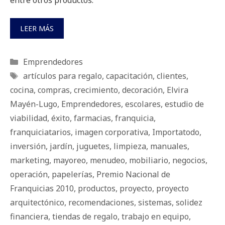
entre otros productos.
LEER MÁS
Categorías
Emprendedores
Etiquetas
artículos para regalo
,
capacitación
,
clientes
,
cocina
,
compras
,
crecimiento
,
decoración
,
Elvira
Mayén-Lugo
,
Emprendedores
,
escolares
,
estudio de
viabilidad
,
éxito
,
farmacias
,
franquicia
,
franquiciatarios
,
imagen corporativa
,
Importatodo
,
inversión
,
jardín
,
juguetes
,
limpieza
,
manuales
,
marketing
,
mayoreo
,
menudeo
,
mobiliario
,
negocios
,
operación
,
papelerías
,
Premio Nacional de
Franquicias 2010
,
productos
,
proyecto
,
proyecto
arquitectónico
,
recomendaciones
,
sistemas
,
solidez
financiera
,
tiendas de regalo
,
trabajo en equipo
,