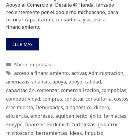
Apoyo al Comercio al Detalle @Tienda, lanzado
recientemente por el gobierno michoacano, para
brindar capacitación, consultoría y acceso a
financiamiento.
LEER MÁS
Categorías
Micro empresas
Etiquetas
acceso a financiamiento
,
activar
,
Administración
,
amenazas
,
análisis
,
apoya
,
apoyo
,
calidad
,
capacitación
,
comenzar
,
comercialización
,
compañías
,
competitividad
,
compras
,
conectar
,
consultoría
,
costos
,
crecimiento
,
Debilidades
,
diagnóstico
,
dinero
,
eficiencia
,
empresas
,
equipamiento
,
éxito
,
farmacias
,
Fimype
,
finanzas
,
Firdemich
,
fortalezas
,
gobierno
michoacano
,
herramientas
,
ideas
,
Impulso
,