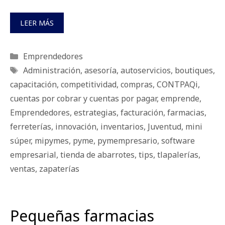
LEER MÁS
Categorías
Emprendedores
Etiquetas
Administración
,
asesoría
,
autoservicios
,
boutiques
,
capacitación
,
competitividad
,
compras
,
CONTPAQi
,
cuentas por cobrar y cuentas por pagar
,
emprende
,
Emprendedores
,
estrategias
,
facturación
,
farmacias
,
ferreterías
,
innovación
,
inventarios
,
Juventud
,
mini
súper
,
mipymes
,
pyme
,
pymempresario
,
software
empresarial
,
tienda de abarrotes
,
tips
,
tlapalerías
,
ventas
,
zapaterías
Pequeñas farmacias