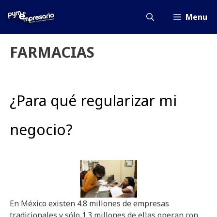
Saltar
al
Menu
contenido
FARMACIAS
¿Para qué regularizar mi
negocio?
En México existen 4.8 millones de empresas
tradicionales y sólo 1.3 millones de ellas operan con