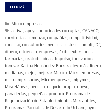
LEER MÁS
Categorías
Micro empresas
Etiquetas
activar
,
apoyo
,
autoridades corruptas
,
CANACO
,
carnicerías
,
comenzar
,
compañías
,
competitividad
,
conectar
,
consultorios médicos
,
costoso
,
cumplir
,
DF
,
dinero
,
eficiencia
,
empresas
,
éxito
,
extorsiones
,
farmacias
,
gratuito
,
ideas
,
Impulso
,
innovación
,
innovar
,
Karina Hernández Barrera
,
ley
,
más dinero
,
medianas
,
mejor
,
mejorar
,
Mexico
,
Micro empresas
,
microempresarios
,
Microempresas
,
mipymes
,
Misceláneas
,
negocio
,
negocio propio
,
nuevo
,
panaderías
,
pequeñas
,
producir
,
Programa de
Regularización de Establecimientos Mercantiles
,
Programas Parciales de Desarrollo Urbano
,
pyme
,