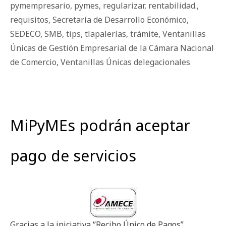
pymempresario
,
pymes
,
regularizar
,
rentabilidad.
,
requisitos
,
Secretaría de Desarrollo Económico
,
SEDECO
,
SMB
,
tips
,
tlapalerías
,
trámite
,
Ventanillas
Únicas de Gestión Empresarial de la Cámara Nacional
de Comercio
,
Ventanillas Únicas delegacionales
MiPyMEs podrán aceptar
pago de servicios
Gracias a la iniciativa “Recibo Único de Pagos”,