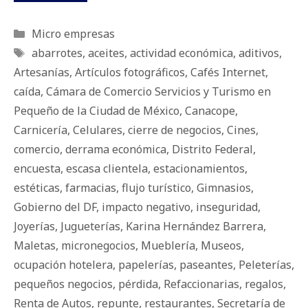
Categorías
Micro empresas
Etiquetas
abarrotes
,
aceites
,
actividad económica
,
aditivos
,
Artesanías
,
Artículos fotográficos
,
Cafés Internet
,
caída
,
Cámara de Comercio Servicios y Turismo en
Pequeño de la Ciudad de México
,
Canacope
,
Carnicería
,
Celulares
,
cierre de negocios
,
Cines
,
comercio
,
derrama económica
,
Distrito Federal
,
encuesta
,
escasa clientela
,
estacionamientos
,
estéticas
,
farmacias
,
flujo turístico
,
Gimnasios
,
Gobierno del DF
,
impacto negativo
,
inseguridad
,
Joyerías
,
Jugueterías
,
Karina Hernández Barrera
,
Maletas
,
micronegocios
,
Mueblería
,
Museos
,
ocupación hotelera
,
papelerías
,
paseantes
,
Peleterías
,
pequeños negocios
,
pérdida
,
Refaccionarias
,
regalos
,
Renta de Autos
,
repunte
,
restaurantes
,
Secretaría de