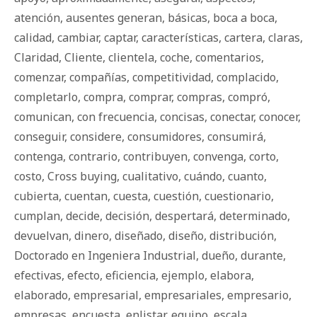
atención
,
ausentes generan
,
básicas
,
boca a boca
,
calidad
,
cambiar
,
captar
,
características
,
cartera
,
claras
,
Claridad
,
Cliente
,
clientela
,
coche
,
comentarios
,
comenzar
,
compañías
,
competitividad
,
complacido
,
completarlo
,
compra
,
comprar
,
compras
,
compró
,
comunican
,
con frecuencia
,
concisas
,
conectar
,
conocer
,
conseguir
,
considere
,
consumidores
,
consumirá
,
contenga
,
contrario
,
contribuyen
,
convenga
,
corto
,
costo
,
Cross buying
,
cualitativo
,
cuándo
,
cuanto
,
cubierta
,
cuentan
,
cuesta
,
cuestión
,
cuestionario
,
cumplan
,
decide
,
decisión
,
despertará
,
determinado
,
devuelvan
,
dinero
,
diseñado
,
diseño
,
distribución
,
Doctorado en Ingeniera Industrial
,
dueño
,
durante
,
efectivas
,
efecto
,
eficiencia
,
ejemplo
,
elabora
,
elaborado
,
empresarial
,
empresariales
,
empresario
,
empresas
,
encuesta
,
enlistar
,
equipo
,
escala
,