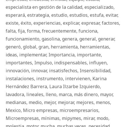
especialista en gestión de la calidad
,
especializado
,
esperará
,
estrategia
,
estudio
,
estudios
,
estufa
,
evitar
,
existe
,
éxito
,
experiencias
,
explicar
,
expresar
,
factores
,
falta
,
fija
,
forma
,
frecuentemente
,
funciona
,
funcionamiento
,
gasolina
,
genera
,
general
,
generar
,
generó
,
global
,
gran
,
herramienta
,
herramientas
,
ideas
,
implementar
,
Importancia
,
importante
,
importantes
,
Impulso
,
indispensables
,
influyen
,
innovación
,
innovar
,
insatisfechos
,
Insensibilidad
,
instalaciones
,
instrumento
,
intervienen
,
Karina
Hernández Barrera
,
Laura Ilzarbe Izquierdo
,
lavadora
,
lineales
,
lleno
,
marca
,
más dinero
,
mayor
,
medianas
,
medio
,
mejor
,
mejorar
,
mejores
,
menos
,
Mexico
,
Micro empresas
,
microempresarios
,
Microempresas
,
mínimas
,
mipymes
,
mirar
,
modo
,
molestia
,
motor
,
mucha
,
muchas veces
,
necesidad
,