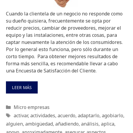
Cuando la clientela de un negocio no responde como
su dueño quisiera, frecuentemente se opta por
reducir precios, cambiar de proveedores, mejorar el
equipo y las instalaciones, entre otras cosas, para
captar nuevamente la atención de los consumidores.
Por lo general esto funciona, pero sólo durante un
corto tiempo. Para obtener mejores resultados de
forma más sencilla, es recomendable llevar a cabo
una Encuesta de Satisfacción del Cliente.
LEER MÁS
Categorías
Micro empresas
Etiquetas
activar
,
actividades
,
acuerdo
,
adaptarlo
,
agobiarlo
,
alguien
,
ambigüedad
,
añadiendo
,
análisis
,
aplica
,
apoyo
,
aproximadamente
,
asegurar
,
aspectos
,