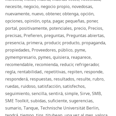
necesite
,
negocio
,
negocio propio
,
novedosas
,
nuevamente
,
nuevo
,
obtener
,
obtenga
,
opción
,
opciones
,
opinión
,
opta
,
pagar
,
pequeñas
,
poner
,
portal
,
positivamente
,
potenciales
,
precio
,
Precios
,
precisas
,
Prefieren
,
preguntas
,
Preguntas abiertas
,
presencia
,
primera
,
producir
,
producto
,
propaganda
,
propiedades
,
Proveedores
,
público
,
pyme
,
pymempresario
,
pymes
,
quisiera
,
reaparece
,
recomendable
,
recomienda
,
reducir
,
refrigerador
,
regla
,
rentabilidad.
,
repetitivas
,
repiten
,
responde
,
responderá
,
respuestas
,
resultados
,
resulte
,
rubro
,
ruedas
,
ruidoso
,
satisfacción
,
satisfechos
,
seguimiento
,
sencilla
,
sentirá
,
simple
,
Sirve
,
SMB
,
SME Toolkit
,
subidas
,
suficiente
,
sugerencias
,
sumario
,
Tanque
,
Technische Universität Berlin
,
tendrá
,
tiempo
,
tips
,
titubean
,
una vez al mes
,
valora
,