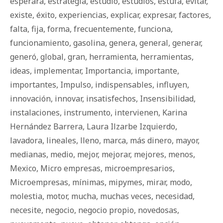
esperará
,
estrategia
,
estudio
,
estudios
,
estufa
,
evitar
,
existe
,
éxito
,
experiencias
,
explicar
,
expresar
,
factores
,
falta
,
fija
,
forma
,
frecuentemente
,
funciona
,
funcionamiento
,
gasolina
,
genera
,
general
,
generar
,
generó
,
global
,
gran
,
herramienta
,
herramientas
,
ideas
,
implementar
,
Importancia
,
importante
,
importantes
,
Impulso
,
indispensables
,
influyen
,
innovación
,
innovar
,
insatisfechos
,
Insensibilidad
,
instalaciones
,
instrumento
,
intervienen
,
Karina
Hernández Barrera
,
Laura Ilzarbe Izquierdo
,
lavadora
,
lineales
,
lleno
,
marca
,
más dinero
,
mayor
,
medianas
,
medio
,
mejor
,
mejorar
,
mejores
,
menos
,
Mexico
,
Micro empresas
,
microempresarios
,
Microempresas
,
mínimas
,
mipymes
,
mirar
,
modo
,
molestia
,
motor
,
mucha
,
muchas veces
,
necesidad
,
necesite
,
negocio
,
negocio propio
,
novedosas
,