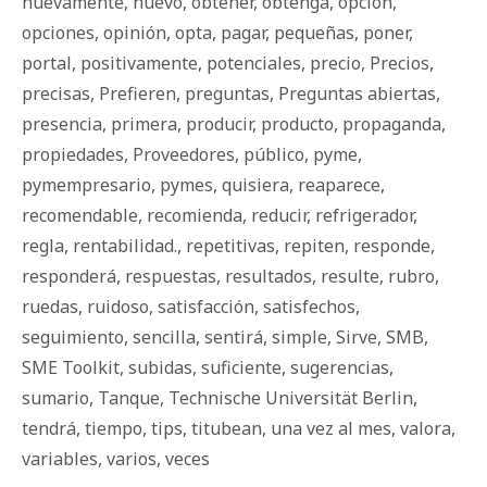
nuevamente
,
nuevo
,
obtener
,
obtenga
,
opción
,
opciones
,
opinión
,
opta
,
pagar
,
pequeñas
,
poner
,
portal
,
positivamente
,
potenciales
,
precio
,
Precios
,
precisas
,
Prefieren
,
preguntas
,
Preguntas abiertas
,
presencia
,
primera
,
producir
,
producto
,
propaganda
,
propiedades
,
Proveedores
,
público
,
pyme
,
pymempresario
,
pymes
,
quisiera
,
reaparece
,
recomendable
,
recomienda
,
reducir
,
refrigerador
,
regla
,
rentabilidad.
,
repetitivas
,
repiten
,
responde
,
responderá
,
respuestas
,
resultados
,
resulte
,
rubro
,
ruedas
,
ruidoso
,
satisfacción
,
satisfechos
,
seguimiento
,
sencilla
,
sentirá
,
simple
,
Sirve
,
SMB
,
SME Toolkit
,
subidas
,
suficiente
,
sugerencias
,
sumario
,
Tanque
,
Technische Universität Berlin
,
tendrá
,
tiempo
,
tips
,
titubean
,
una vez al mes
,
valora
,
variables
,
varios
,
veces