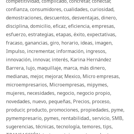
competitividad
,
complicado
,
concretar
,
conectar
,
confianza
,
consumidores
,
cualidades
,
curiosidad
,
demostraciones
,
descuentos
,
desventajas
,
dinero
,
disciplina
,
domicilio
,
eficaz
,
eficiencia
,
empresas
,
esfuerzo
,
estrategias
,
etapas
,
éxito
,
expectativas
,
fracaso
,
ganancias
,
giro
,
horario
,
ideas
,
imagen
,
Impulso
,
incrementar
,
información
,
ingresos
,
innovación
,
innovar
,
interés
,
Karina Hernández
Barrera
,
lujo
,
maquillaje
,
marca
,
más dinero
,
medianas
,
mejor
,
mejorar
,
Mexico
,
Micro empresas
,
microempresarios
,
Microempresas
,
mipymes
,
mujeres
,
necesidades
,
negocio
,
negocio propio
,
novedades
,
nuevo
,
pequeñas
,
Precios
,
proceso
,
producir
,
producto
,
promociones
,
propiedades
,
pyme
,
pymempresario
,
pymes
,
rentabilidad.
,
servicio
,
SMB
,
sugerencias
,
técnicas
,
tecnología
,
temores
,
tips
,