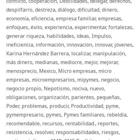
conflicto
,
cooperación
,
Debilidades
,
delegar
,
derechos
,
despilfarro
,
destreza
,
diálogo
,
dificultad
,
dinero
,
economía
,
eficiencia
,
empresa familiar
,
empresas
,
enfoques
,
éxito
,
experiencia
,
experimentar
,
fortalezas
,
generar riqueza
,
habilidades
,
ideas
,
Impulso
,
ineficiencia
,
información
,
innovación
,
innovar
,
jóvenes
,
Karina Hernández Barrera
,
localizar
,
manipulación
,
más dinero
,
medianas
,
mediocre
,
mejor
,
mejorar
,
menosprecio
,
Mexico
,
Micro empresas
,
micro
empresas
,
microempresarios
,
mipymes
,
negocio
,
negocio propio
,
Nepotismo
,
nociva
,
nuevo
,
obligaciones
,
organización
,
parientes
,
pequeñas
,
Poder
,
problemas
,
producir
,
Productividad
,
pyme
,
pymempresario
,
pymes
,
Pymes familiares
,
rebeldía
,
recomendable
,
recursos
,
rentabilidad.
,
reportes
,
resistencia
,
resolver
,
responsabilidades
,
riesgos
,