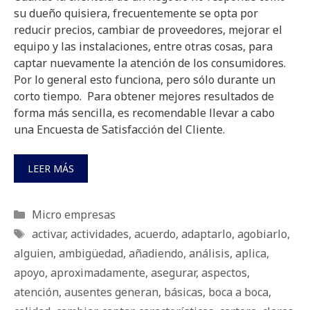
su dueño quisiera, frecuentemente se opta por
reducir precios, cambiar de proveedores, mejorar el
equipo y las instalaciones, entre otras cosas, para
captar nuevamente la atención de los consumidores.
Por lo general esto funciona, pero sólo durante un
corto tiempo. Para obtener mejores resultados de
forma más sencilla, es recomendable llevar a cabo
una Encuesta de Satisfacción del Cliente.
LEER MÁS
Categorías
Micro empresas
Etiquetas
activar
,
actividades
,
acuerdo
,
adaptarlo
,
agobiarlo
,
alguien
,
ambigüedad
,
añadiendo
,
análisis
,
aplica
,
apoyo
,
aproximadamente
,
asegurar
,
aspectos
,
atención
,
ausentes generan
,
básicas
,
boca a boca
,