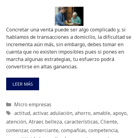
Concretar una venta puede ser algo complicado y, si
hablamos de transacciones a domicilio, la dificultad se
incrementa aún más, sin embargo, debes tomar en
cuenta que no existen imposibles pues si pones en
marcha algunas estrategias, tu esfuerzo podrá
convertirse en altas ganancias.
LEER MÁS
Categorías
Micro empresas
Etiquetas
actitud
,
activar
,
adulación
,
ahorro
,
amable
,
apoyo
,
atención
,
Atraer
,
belleza
,
características
,
Cliente
,
comenzar
,
comerciante
,
compañías
,
competencia
,