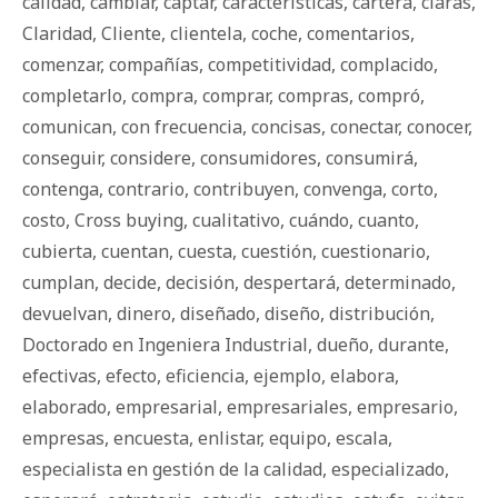
calidad
,
cambiar
,
captar
,
características
,
cartera
,
claras
,
Claridad
,
Cliente
,
clientela
,
coche
,
comentarios
,
comenzar
,
compañías
,
competitividad
,
complacido
,
completarlo
,
compra
,
comprar
,
compras
,
compró
,
comunican
,
con frecuencia
,
concisas
,
conectar
,
conocer
,
conseguir
,
considere
,
consumidores
,
consumirá
,
contenga
,
contrario
,
contribuyen
,
convenga
,
corto
,
costo
,
Cross buying
,
cualitativo
,
cuándo
,
cuanto
,
cubierta
,
cuentan
,
cuesta
,
cuestión
,
cuestionario
,
cumplan
,
decide
,
decisión
,
despertará
,
determinado
,
devuelvan
,
dinero
,
diseñado
,
diseño
,
distribución
,
Doctorado en Ingeniera Industrial
,
dueño
,
durante
,
efectivas
,
efecto
,
eficiencia
,
ejemplo
,
elabora
,
elaborado
,
empresarial
,
empresariales
,
empresario
,
empresas
,
encuesta
,
enlistar
,
equipo
,
escala
,
especialista en gestión de la calidad
,
especializado
,