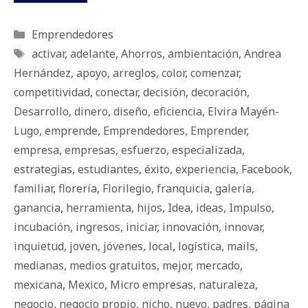
Categorías
Emprendedores
Etiquetas
activar
,
adelante
,
Ahorros
,
ambientación
,
Andrea
Hernández
,
apoyo
,
arreglos
,
color
,
comenzar
,
competitividad
,
conectar
,
decisión
,
decoración
,
Desarrollo
,
dinero
,
diseño
,
eficiencia
,
Elvira Mayén-
Lugo
,
emprende
,
Emprendedores
,
Emprender
,
empresa
,
empresas
,
esfuerzo
,
especializada
,
estrategias
,
estudiantes
,
éxito
,
experiencia
,
Facebook
,
familiar
,
florería
,
Florilegio
,
franquicia
,
galería
,
ganancia
,
herramienta
,
hijos
,
Idea
,
ideas
,
Impulso
,
incubación
,
ingresos
,
iniciar
,
innovación
,
innovar
,
inquietud
,
joven
,
jóvenes
,
local
,
logística
,
mails
,
medianas
,
medios gratuitos
,
mejor
,
mercado
,
mexicana
,
Mexico
,
Micro empresas
,
naturaleza
,
negocio
,
negocio propio
,
nicho
,
nuevo
,
padres
,
página