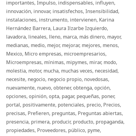
importantes
,
Impulso
,
indispensables
,
influyen
,
innovación
,
innovar
,
insatisfechos
,
Insensibilidad
,
instalaciones
,
instrumento
,
intervienen
,
Karina
Hernández Barrera
,
Laura Ilzarbe Izquierdo
,
lavadora
,
lineales
,
lleno
,
marca
,
más dinero
,
mayor
,
medianas
,
medio
,
mejor
,
mejorar
,
mejores
,
menos
,
Mexico
,
Micro empresas
,
microempresarios
,
Microempresas
,
mínimas
,
mipymes
,
mirar
,
modo
,
molestia
,
motor
,
mucha
,
muchas veces
,
necesidad
,
necesite
,
negocio
,
negocio propio
,
novedosas
,
nuevamente
,
nuevo
,
obtener
,
obtenga
,
opción
,
opciones
,
opinión
,
opta
,
pagar
,
pequeñas
,
poner
,
portal
,
positivamente
,
potenciales
,
precio
,
Precios
,
precisas
,
Prefieren
,
preguntas
,
Preguntas abiertas
,
presencia
,
primera
,
producir
,
producto
,
propaganda
,
propiedades
,
Proveedores
,
público
,
pyme
,