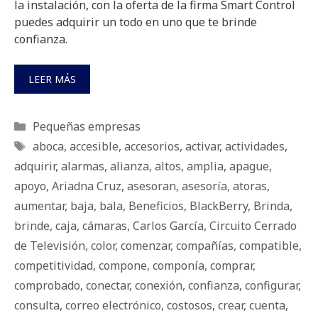
la instalación, con la oferta de la firma Smart Control
puedes adquirir un todo en uno que te brinde
confianza.
LEER MÁS
Categorías
Pequeñas empresas
Etiquetas
aboca
,
accesible
,
accesorios
,
activar
,
actividades
,
adquirir
,
alarmas
,
alianza
,
altos
,
amplia
,
apague
,
apoyo
,
Ariadna Cruz
,
asesoran
,
asesoría
,
atoras
,
aumentar
,
baja
,
bala
,
Beneficios
,
BlackBerry
,
Brinda
,
brinde
,
caja
,
cámaras
,
Carlos García
,
Circuito Cerrado
de Televisión
,
color
,
comenzar
,
compañías
,
compatible
,
competitividad
,
compone
,
componía
,
comprar
,
comprobado
,
conectar
,
conexión
,
confianza
,
configurar
,
consulta
,
correo electrónico
,
costosos
,
crear
,
cuenta
,