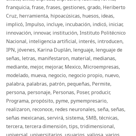
franquicia
,
frase
,
frases
,
gestiones
,
grado
,
Heriberto
Cruz
,
herramienta
,
hipoacúsicas
,
huesos
,
ideas
,
implicó
,
Impulso
,
incluye
,
incubación
,
indicó
,
iniciar
,
innovación
,
innovar
,
institución
,
Instituto Politécnico
Nacional
,
inteligencia artificial
,
interés
,
introducen
,
IPN
,
jóvenes
,
Karina Duplán
,
lenguaje
,
lenguaje de
señas
,
letras
,
manifestaron
,
material
,
medianas
,
mediante
,
mejor
,
mejorar
,
Mexico
,
Microempresas
,
modelado
,
mueva
,
negocio
,
negocio propio
,
nuevo
,
palabra
,
palabras
,
patrón
,
pequeñas
,
Permite
,
persona
,
personaje
,
Personas
,
Poser
,
producir
,
Programa
,
propósito
,
pyme
,
pymempresario
,
realizaron
,
reconoce
,
redes neuronales
,
seña
,
señas
,
señas mexicanas
,
servirá
,
sistema
,
SMB
,
técnicas
,
tercera
,
tercera dimensión
,
tips
,
tridimensional
,
universal
,
universitarios
,
usuarios
,
valiosa
,
varios
,