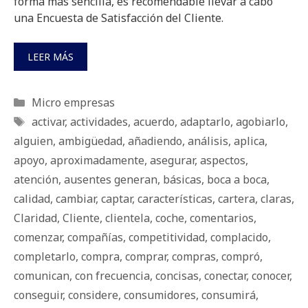
forma más sencilla, es recomendable llevar a cabo
una Encuesta de Satisfacción del Cliente.
LEER MÁS
Categorías
Micro empresas
Etiquetas
activar
,
actividades
,
acuerdo
,
adaptarlo
,
agobiarlo
,
alguien
,
ambigüedad
,
añadiendo
,
análisis
,
aplica
,
apoyo
,
aproximadamente
,
asegurar
,
aspectos
,
atención
,
ausentes generan
,
básicas
,
boca a boca
,
calidad
,
cambiar
,
captar
,
características
,
cartera
,
claras
,
Claridad
,
Cliente
,
clientela
,
coche
,
comentarios
,
comenzar
,
compañías
,
competitividad
,
complacido
,
completarlo
,
compra
,
comprar
,
compras
,
compró
,
comunican
,
con frecuencia
,
concisas
,
conectar
,
conocer
,
conseguir
,
considere
,
consumidores
,
consumirá
,