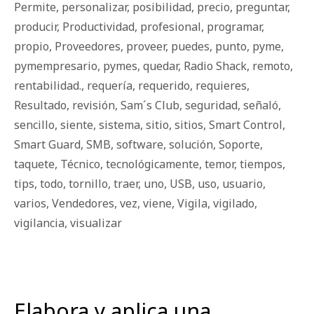
Permite
,
personalizar
,
posibilidad
,
precio
,
preguntar
,
producir
,
Productividad
,
profesional
,
programar
,
propio
,
Proveedores
,
proveer
,
puedes
,
punto
,
pyme
,
pymempresario
,
pymes
,
quedar
,
Radio Shack
,
remoto
,
rentabilidad.
,
requería
,
requerido
,
requieres
,
Resultado
,
revisión
,
Sam´s Club
,
seguridad
,
señaló
,
sencillo
,
siente
,
sistema
,
sitio
,
sitios
,
Smart Control
,
Smart Guard
,
SMB
,
software
,
solución
,
Soporte
,
taquete
,
Técnico
,
tecnológicamente
,
temor
,
tiempos
,
tips
,
todo
,
tornillo
,
traer
,
uno
,
USB
,
uso
,
usuario
,
varios
,
Vendedores
,
vez
,
viene
,
Vigila
,
vigilado
,
vigilancia
,
visualizar
Elabora y aplica una