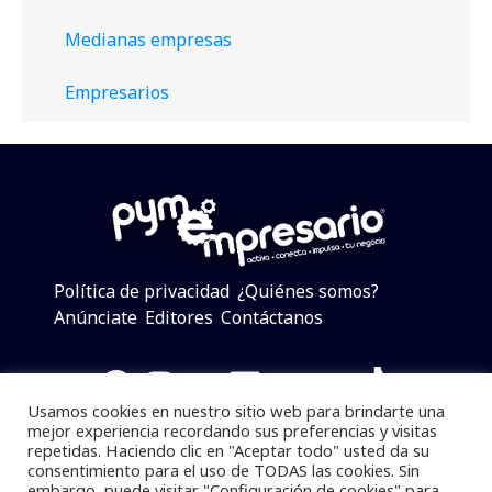
Medianas empresas
Empresarios
Política de privacidad
¿Quiénes somos?
Anúnciate
Editores
Contáctanos
Facebook
Instagram
Twitter
LinkedIn
Telegram
YouTube
TikTok
Usamos cookies en nuestro sitio web para brindarte una
mejor experiencia recordando sus preferencias y visitas
repetidas. Haciendo clic en "Aceptar todo" usted da su
consentimiento para el uso de TODAS las cookies. Sin
Pymempresario © 2025 Todos los derechos reservados.
embargo, puede visitar "Configuración de cookies" para