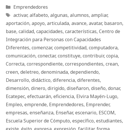
Categorías
Emprendedores
Etiquetas
activar
,
alfabeto
,
algunas
,
alumnos
,
ampliar
,
aportación
,
apoyo
,
articulada
,
avance
,
avatar
,
basaron
,
base
,
calidad
,
capacidades
,
características
,
Centro de
Integración para Personas con Capacidades
Diferentes
,
comenzar
,
competitividad
,
computadora
,
comunicación
,
conectar
,
constituye
,
contribuir
,
copia
,
Correcta
,
correspondiente
,
correspondientes
,
crean
,
creen
,
deletreo
,
denominada
,
dependiendo
,
Desarrollo
,
didáctico
,
diferencia
,
diferentes
,
dimensión
,
dinero
,
dirigido
,
diseñaron
,
diseño
,
donar
,
Ecatepec
,
efectuarán
,
eficiencia
,
Elvira Mayén-Lugo
,
Empleo
,
emprende
,
Emprendedores
,
Emprender
,
empresas
,
enseñanza
,
Enseñar
,
escenario
,
ESCOM
,
Escuela Superior de Cómputo
,
específico
,
estudiantes
,
existe
,
éxito
,
expresa
,
expresión
,
facilitar
,
forma
,