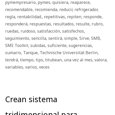
pymempresario
,
pymes
,
quisiera
,
reaparece
,
recomendable
,
recomienda
,
reducir
,
refrigerador
,
regla
,
rentabilidad.
,
repetitivas
,
repiten
,
responde
,
responderá
,
respuestas
,
resultados
,
resulte
,
rubro
,
ruedas
,
ruidoso
,
satisfacción
,
satisfechos
,
seguimiento
,
sencilla
,
sentirá
,
simple
,
Sirve
,
SMB
,
SME Toolkit
,
subidas
,
suficiente
,
sugerencias
,
sumario
,
Tanque
,
Technische Universität Berlin
,
tendrá
,
tiempo
,
tips
,
titubean
,
una vez al mes
,
valora
,
variables
,
varios
,
veces
Crean sistema
tridimensional para