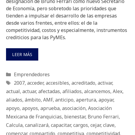
designación de Bruno Ferrari como nuevo Secretario
de Economía, pero sobretodo las prioridades que
tienden a impulsar el desarrollo de las empresas
desde varios frentes, entre ellos: el de la
competitividad, costos y especialmente, instrumentos
crediticios para las PyMEs.
LEER MÁS
Categorías
Emprendedores
Etiquetas
2007
,
acceder
,
accesibles
,
acreditado
,
activar
,
actual
,
actuar
,
afectadas
,
afiliados
,
alcancemos
,
Alex
,
aliados
,
ámbito
,
AMF
,
anticipo
,
apertura
,
apoyar
,
apoyo
,
apoyos
,
aprueba
,
asociación
,
Asociación
Mexicana de Franquicias
,
bienestar
,
Bruno Ferrari
,
Calcula
,
canalizará
,
capacitar
,
cargos
,
cejar
,
clave
,
comenzar
,
compartido
,
competitiva
,
competitividad
,