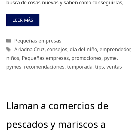
busca de cosas nuevas y saben cómo conseguirlas, …
LEER MÁS
Categorías
Pequeñas empresas
Etiquetas
Ariadna Cruz
,
consejos
,
dia del niño
,
emprendedor
,
niños
,
Pequeñas empresas
,
promociones
,
pyme
,
pymes
,
recomendaciones
,
temporada
,
tips
,
ventas
Llaman a comercios de
pescados y mariscos a