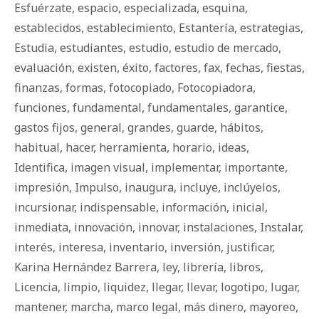
Esfuérzate
,
espacio
,
especializada
,
esquina
,
establecidos
,
establecimiento
,
Estantería
,
estrategias
,
Estudia
,
estudiantes
,
estudio
,
estudio de mercado
,
evaluación
,
existen
,
éxito
,
factores
,
fax
,
fechas
,
fiestas
,
finanzas
,
formas
,
fotocopiado
,
Fotocopiadora
,
funciones
,
fundamental
,
fundamentales
,
garantice
,
gastos fijos
,
general
,
grandes
,
guarde
,
há­bi­tos
,
habitual
,
hacer
,
herramienta
,
horario
,
ideas
,
Identifica
,
imagen visual
,
implementar
,
importante
,
impresión
,
Impulso
,
inaugura
,
incluye
,
inclúyelos
,
incursionar
,
indispensable
,
información
,
inicial
,
inmediata
,
innovación
,
innovar
,
instalaciones
,
Instalar
,
interés
,
interesa
,
inventario
,
inversión
,
justificar
,
Karina Hernández Barrera
,
ley
,
librería
,
libros
,
Licencia
,
limpio
,
liquidez
,
llegar
,
llevar
,
logotipo
,
lugar
,
mantener
,
marcha
,
marco legal
,
más dinero
,
mayoreo
,