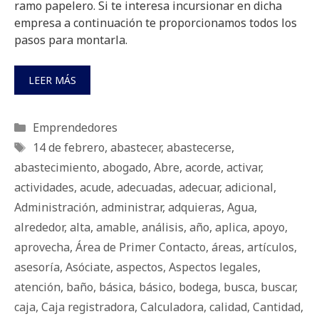
ramo papelero. Si te interesa incursionar en dicha
empresa a continuación te proporcionamos todos los
pasos para montarla.
LEER MÁS
Categorías
Emprendedores
Etiquetas
14 de febrero
,
abastecer
,
abastecerse
,
abastecimiento
,
abogado
,
Abre
,
acorde
,
activar
,
actividades
,
acude
,
adecuadas
,
adecuar
,
adicional
,
Administración
,
administrar
,
adquieras
,
Agua
,
alrededor
,
alta
,
amable
,
análisis
,
año
,
aplica
,
apoyo
,
aprovecha
,
Área de Primer Contacto
,
áreas
,
artículos
,
asesoría
,
Asóciate
,
aspectos
,
Aspectos legales
,
atención
,
baño
,
básica
,
básico
,
bodega
,
busca
,
buscar
,
caja
,
Caja registradora
,
Calculadora
,
calidad
,
Cantidad
,