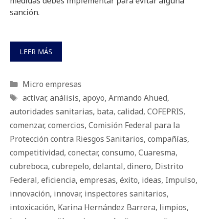
medidas debes implementar para evitar alguna
sanción.
LEER MÁS
Categorías
Micro empresas
Etiquetas
activar
,
análisis
,
apoyo
,
Armando Ahued
,
autoridades sanitarias
,
bata
,
calidad
,
COFEPRIS
,
comenzar
,
comercios
,
Comisión Federal para la
Protección contra Riesgos Sanitarios
,
compañías
,
competitividad
,
conectar
,
consumo
,
Cuaresma
,
cubreboca
,
cubrepelo
,
delantal
,
dinero
,
Distrito
Federal
,
eficiencia
,
empresas
,
éxito
,
ideas
,
Impulso
,
innovación
,
innovar
,
inspectores sanitarios
,
intoxicación
,
Karina Hernández Barrera
,
limpios
,