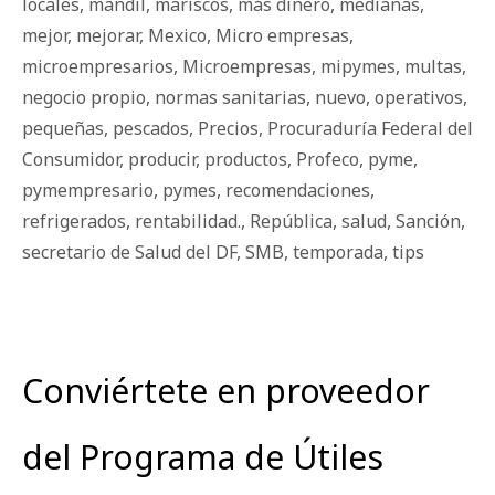
locales
,
mandil
,
mariscos
,
más dinero
,
medianas
,
mejor
,
mejorar
,
Mexico
,
Micro empresas
,
microempresarios
,
Microempresas
,
mipymes
,
multas
,
negocio propio
,
normas sanitarias
,
nuevo
,
operativos
,
pequeñas
,
pescados
,
Precios
,
Procuraduría Federal del
Consumidor
,
producir
,
productos
,
Profeco
,
pyme
,
pymempresario
,
pymes
,
recomendaciones
,
refrigerados
,
rentabilidad.
,
República
,
salud
,
Sanción
,
secretario de Salud del DF
,
SMB
,
temporada
,
tips
Conviértete en proveedor
del Programa de Útiles